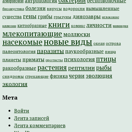
бактерии
амфибии
антропология
беспозвоночные
болезни
вымышленные
вирусы
водоросли
биоакустика
гены
динозавры
грибы
существа
грызуны
иглокожие
книги
личности
китообразные
комикс
иллюзии
мимикрия
млекопитающие
моллюски
новые виды
насекомые
острова
океан
паразиты
паукообразные
палеонтология
пища
птицы
психология
приматы
планеты
протисты
растения
рептилии
рыбы
ракообразные
эволюция
черви
физика
синдромы
стрекающие
экология
Мета
Войти
Лента записей
Лента комментариев