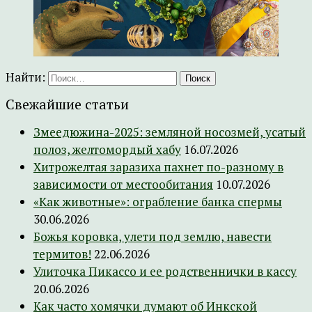
Найти:
Свежайшие статьи
Змеедюжина-2025: земляной носозмей, усатый
полоз, желтомордый хабу
16.07.2026
Хитрожелтая заразиха пахнет по-разному в
зависимости от местообитания
10.07.2026
«Как животные»: ограбление банка спермы
30.06.2026
Божья коровка, улети под землю, навести
термитов!
22.06.2026
Улиточка Пикассо и ее родственнички в кассу
20.06.2026
Как часто хомячки думают об Инкской