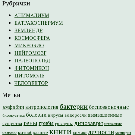
Рубрички
АНИМАЛИУМ
БАТРАХОСПЕРМУМ
ЗЕМЛЯНДР
КОСМОСФЕРА
МИКРОБИО
НЕЙРОМОЗГ
ПАЛЕОПОЛЬД
ФИТОМИКОН
ЦИТОМОЛЬ
ЧЕЛОВЕКТОР
Метки
бактерии
амфибии
антропология
беспозвоночные
болезни
вымышленные
вирусы
водоросли
биоакустика
гены
динозавры
грибы
существа
грызуны
иглокожие
книги
личности
китообразные
комикс
иллюзии
мимикрия