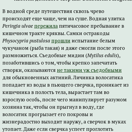
В водной среде путешествия сквозь чрево
происходят еще чаще, чем на суше. Водная улитка
Peringia ulvae
пережила
пятичасовое пребывание в
кишечном тракте кряквы. Самки остракоды
Physocypria pustulosa
прошли
испытание белым
чукучаном (рыба такая) и даже смогли после этого
размножиться. Съедобные мидии (
Mytilus edulis
),
позаботившись о том, чтобы крепко запечатать
створки, оказываются
не такими уж съедобными
для обыкновенных актиний. Личинка волосатика
попадает из воды в пьющего сверчка, проникает из
кишечника в полость тела, вырастает там во
взрослую особь, после чего манипулирует разумом
хозяина так, чтобы он прыгнул в воду, где
волосатик прогрызает его покровы и
жизнерадостно выходит наружу, а сверчок в муках
утопает. Даже если сверчка успеет проглотить