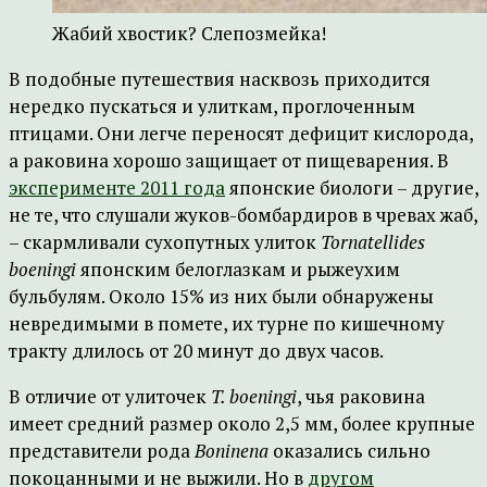
Жабий хвостик? Слепозмейка!
В подобные путешествия насквозь приходится
нередко пускаться и улиткам, проглоченным
птицами. Они легче переносят дефицит кислорода,
а раковина хорошо защищает от пищеварения. В
эксперименте 2011 года
японские биологи – другие,
не те, что слушали жуков-бомбардиров в чревах жаб,
– скармливали сухопутных улиток
Tornatellides
boeningi
японским белоглазкам и рыжеухим
бульбулям. Около 15% из них были обнаружены
невредимыми в помете, их турне по кишечному
тракту длилось от 20 минут до двух часов.
В отличие от улиточек
T. boeningi
, чья раковина
имеет средний размер около 2,5 мм, более крупные
представители рода
Boninena
оказались сильно
покоцанными и не выжили. Но в
другом