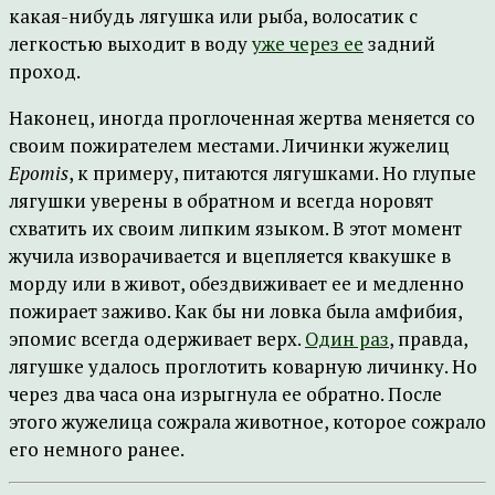
какая-нибудь лягушка или рыба, волосатик с
легкостью выходит в воду
уже через ее
задний
проход.
Наконец, иногда проглоченная жертва меняется со
своим пожирателем местами. Личинки жужелиц
Epomis
, к примеру, питаются лягушками. Но глупые
лягушки уверены в обратном и всегда норовят
схватить их своим липким языком. В этот момент
жучила изворачивается и вцепляется квакушке в
морду или в живот, обездвиживает ее и медленно
пожирает заживо. Как бы ни ловка была амфибия,
эпомис всегда одерживает верх.
Один раз
, правда,
лягушке удалось проглотить коварную личинку. Но
через два часа она изрыгнула ее обратно. После
этого жужелица сожрала животное, которое сожрало
его немного ранее.