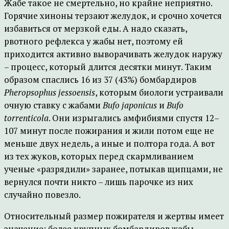
Жабе такое не смертельно, но крайне неприятно.
Горячие хиноны терзают желудок, и срочно хочется
избавиться от мерзкой еды. А надо сказать,
рвотного рефлекса у жабы нет, поэтому ей
приходится активно выворачивать желудок наружу
– процесс, который длится десятки минут. Таким
образом спаслись 16 из 37 (43%) бомбардиров
Pheropsophus jessoensis
, которым биологи устраивали
очную ставку с жабами
Bufo japonicus
и
Bufo
torrenticola
. Они изрыгались амфибиями спустя 12–
107 минут после пожирания и жили потом еще не
меньше двух недель, а иные и полтора года. А вот
из тех жуков, которых перед скармливанием
ученые «разрядили» заранее, потыкав щипцами, не
вернулся почти никто – лишь парочке из них
случайно повезло.
Относительный размер пожирателя и жертвы имеет
значение: более крупных бомбардиров жабы