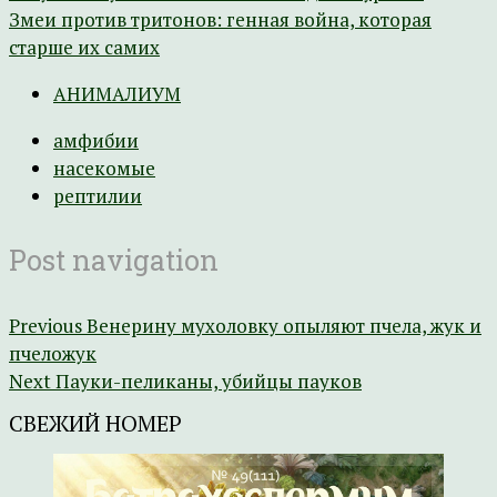
Змеи против тритонов: генная война, которая
старше их самих
АНИМАЛИУМ
амфибии
насекомые
рептилии
Post navigation
Previous
Венерину мухоловку опыляют пчела, жук и
пчеложук
Next
Пауки-пеликаны, убийцы пауков
СВЕЖИЙ НОМЕР