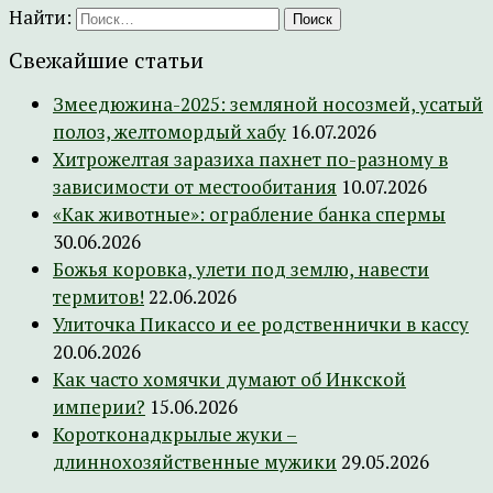
Найти:
Свежайшие статьи
Змеедюжина-2025: земляной носозмей, усатый
полоз, желтомордый хабу
16.07.2026
Хитрожелтая заразиха пахнет по-разному в
зависимости от местообитания
10.07.2026
«Как животные»: ограбление банка спермы
30.06.2026
Божья коровка, улети под землю, навести
термитов!
22.06.2026
Улиточка Пикассо и ее родственнички в кассу
20.06.2026
Как часто хомячки думают об Инкской
империи?
15.06.2026
Коротконадкрылые жуки –
длиннохозяйственные мужики
29.05.2026