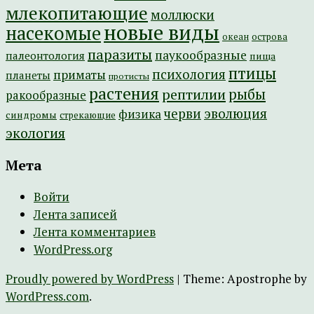
млекопитающие
моллюски
новые виды
насекомые
острова
океан
паразиты
паукообразные
палеонтология
пища
птицы
психология
приматы
планеты
протисты
растения
рептилии
рыбы
ракообразные
эволюция
черви
физика
синдромы
стрекающие
экология
Мета
Войти
Лента записей
Лента комментариев
WordPress.org
Proudly powered by WordPress
|
Theme: Apostrophe by
WordPress.com
.