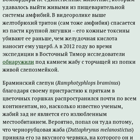
удавалось выйти живыми из пищеварительной
системы амфибий. В видеоролике выше
желтобрюхий тритон (сам тоже амфибия) спасается
из пасти крупной лягушки – его кожные токсины
убивают ее раньше, чем желудочная кислота
наносит ему ущерб. А в 2012 году во время
экспедиции в Восточный Тимор исследователи
обнаружили
под камнем жабу с торчащей из попки
живой слепозмейкой.
Браминский слепун (
Ramphotyphlops braminus
)
благодаря своему пристрастию к пряткам в
цветочных горшках распространился почти по всем
континентам, но, насколько известно ученым,
жабий зад не является его излюбленным
местообитанием. Вероятно, попал он туда потому,
что чернорубцовая жаба (
Duttaphrynus melanostictus
)
приняла его за вкусного червяка, на которого он и