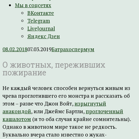
Мы в соцсетях
ВКонтакте
Telegram
LiveJournal
Яндекс Дзен
08.02.2018
07.03.2019
Батрахоспермум
О животных, переживших
пожирание
Не каждый человек способен вернуться живым из
чрева проглотившего его монстра и рассказать об
этом – разве что Джон Войт,
изрыгнутый
анакондой
, или Джеймс Бартли,
проглоченный
кашалотом
(и то оба случая крайне сомнительны).
Однако в животном мире такое не редкость.
Буквально вчера стало известно о жуках-