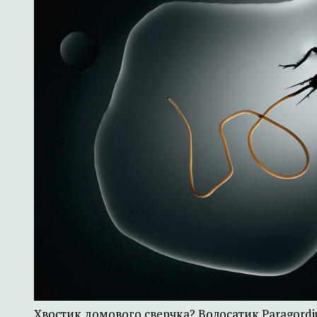
Хвостик домового сверчка? Волосатик Paragordiu