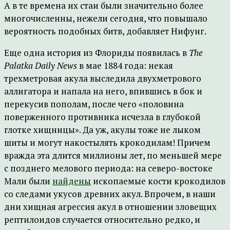
А в те времена их стаи были значительно более
многочисленны, нежели сегодня, что повышало
вероятность подобных битв, добавляет Нифунг.
Еще одна история из Флориды появилась в
The
Palatka Daily News
в мае 1884 года: некая
трехметровая акула выследила двухметрового
аллигатора и напала на него, впившись в бок и
перекусив пополам, после чего «половина
поверженного противника исчезла в глубокой
глотке хищницы». Да уж, акулы тоже не лыком
шиты и могут накостылять крокодилам! Причем
вражда эта длится миллионы лет, по меньшей мере
с позднего мелового периода: на северо-востоке
Мали были
найдены
ископаемые кости крокодилов
со следами укусов древних акул. Впрочем, в наши
дни хищная агрессия акул в отношении зловещих
рептилоидов случается относительно редко, и