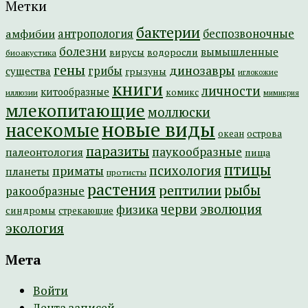
Метки
бактерии
амфибии
антропология
беспозвоночные
болезни
вымышленные
вирусы
водоросли
биоакустика
гены
динозавры
грибы
существа
грызуны
иглокожие
книги
личности
китообразные
комикс
иллюзии
мимикрия
млекопитающие
моллюски
новые виды
насекомые
острова
океан
паразиты
паукообразные
палеонтология
пища
птицы
психология
приматы
планеты
протисты
растения
рептилии
рыбы
ракообразные
эволюция
черви
физика
синдромы
стрекающие
экология
Мета
Войти
Лента записей