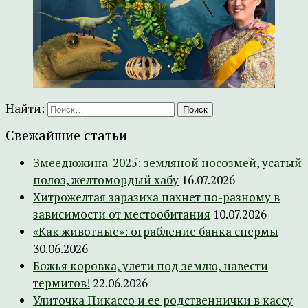
Найти:
Свежайшие статьи
Змеедюжина-2025: земляной носозмей, усатый
полоз, желтомордый хабу
16.07.2026
Хитрожелтая заразиха пахнет по-разному в
зависимости от местообитания
10.07.2026
«Как животные»: ограбление банка спермы
30.06.2026
Божья коровка, улети под землю, навести
термитов!
22.06.2026
Улиточка Пикассо и ее родственнички в кассу