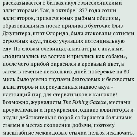
рассказывается о битвах акул с миссисипскими
аллигаторами. Так, в октябре 1877 года сотни
аллигаторов, привлеченных рыбным обилием,
образовавшимся после прилива в бухточке близ
Джупитера, штат Флорида, были атакованы сотнями
огромных акул, также учуявших потенциальную
еду. По словам очевидца, аллигаторы с акулами
«поднимались на волнах и грызлись как собаки»,
после чего прибой окрасился в кровавый цвет, а
затем в течение нескольких дней побережье на 80
миль было усеяно трупами безголовых и бесхвостых
аллигаторов и перекушенных надвое акул –
настоящий пир для стервятников и канюков!
Возможно, журналисты
The Fishing Gazette
, местами
преувеличили и приукрасили, однако аллигаторы и
акулы действительно порой собираются большими
стаями в местах скопления добычи, поэтому
масштабные межвидовые стычки нельзя исключать.