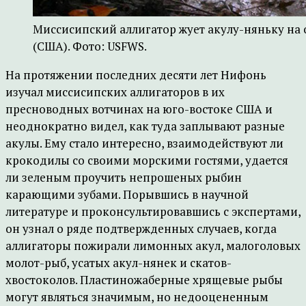
Миссисипский аллигатор жует акулу-няньку на 
(США). Фото: USFWS.
На протяжении последних десяти лет Нифонь
изучал миссисипских аллигаторов в их
пресноводных вотчинах на юго-востоке США и
неоднократно видел, как туда заплывают разные
акулы. Ему стало интересно, взаимодействуют ли
крокодилы со своими морскими гостями, удается
ли зеленым проучить непрошеных рыбин
карающими зубами. Порывшись в научной
литературе и проконсультировавшись с экспертами,
он узнал о ряде подтвержденных случаев, когда
аллигаторы пожирали лимонных акул, малоголовых
молот-рыб, усатых акул-нянек и скатов-
хвостоколов. Пластиножаберные хрящевые рыбы
могут являться значимым, но недооцененным