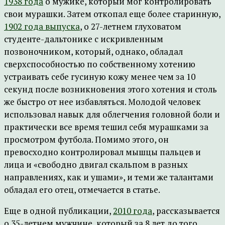
1938 года
о мужике, который мог контролировать
свои мурашки. Затем откопал еще более старинную,
1902 года выпуска
, о 27-летнем глуховатом
студенте-дальтонике с искривленным
позвоночником, который, однако, обладал
сверхспособностью по собственному хотению
устраивать себе гусиную кожу менее чем за 10
секунд после возникновения этого хотения и столь
же быстро от нее избавляться. Молодой человек
использовал навык для облегчения головной боли и
практически все время тешил себя мурашками за
просмотром футбола. Помимо этого, он
превосходно контролировал мышцы пальцев и
лица и «свободно двигал скальпом в разных
направлениях, как и ушами», и теми же талантами
обладал его отец, отмечается в статье.
Еще в одной публикации,
2010 года
, рассказывается
о 35-летнем мужчине, который за 8 лет до того