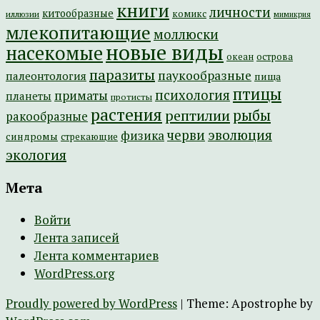
книги
личности
китообразные
комикс
иллюзии
мимикрия
млекопитающие
моллюски
новые виды
насекомые
острова
океан
паразиты
паукообразные
палеонтология
пища
птицы
психология
приматы
планеты
протисты
растения
рептилии
рыбы
ракообразные
эволюция
черви
физика
синдромы
стрекающие
экология
Мета
Войти
Лента записей
Лента комментариев
WordPress.org
Proudly powered by WordPress
|
Theme: Apostrophe by