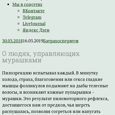
Мы в соцсетях
ВКонтакте
Telegram
LiveJournal
Яндекс Дзен
30.03.2018
16.03.2019
Батрахоспермум
О людях, управляющих
мурашками
Пилоэрекцию испытывал каждый. В минутку
холода, страха, благоговения или секса гладкие
мышцы фолликулов подымают на дыбы телесные
волосы, и возникают кожные пупырышки –
мурашки. Это результат пиломоторного рефлекса,
доставшегося нам от предков, чья шерсть
распушалась, позволяя согреться или напугать