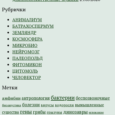
Рубрички
АНИМАЛИУМ
БАТРАХОСПЕРМУМ
ЗЕМЛЯНДР
КОСМОСФЕРА
МИКРОБИО
НЕЙРОМОЗГ
ПАЛЕОПОЛЬД
ФИТОМИКОН
ЦИТОМОЛЬ
ЧЕЛОВЕКТОР
Метки
бактерии
амфибии
антропология
беспозвоночные
болезни
вымышленные
вирусы
водоросли
биоакустика
гены
динозавры
грибы
существа
грызуны
иглокожие