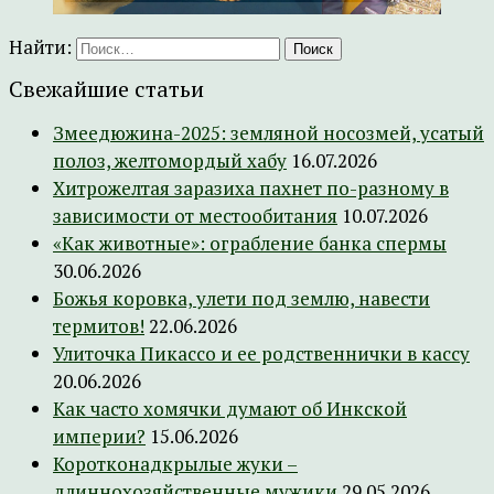
Найти:
Свежайшие статьи
Змеедюжина-2025: земляной носозмей, усатый
полоз, желтомордый хабу
16.07.2026
Хитрожелтая заразиха пахнет по-разному в
зависимости от местообитания
10.07.2026
«Как животные»: ограбление банка спермы
30.06.2026
Божья коровка, улети под землю, навести
термитов!
22.06.2026
Улиточка Пикассо и ее родственнички в кассу
20.06.2026
Как часто хомячки думают об Инкской
империи?
15.06.2026
Коротконадкрылые жуки –
длиннохозяйственные мужики
29.05.2026