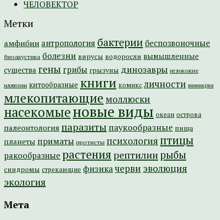
ЧЕЛОВЕКТОР
Метки
бактерии
амфибии
антропология
беспозвоночные
болезни
вымышленные
вирусы
водоросли
биоакустика
гены
динозавры
грибы
существа
грызуны
иглокожие
книги
личности
китообразные
комикс
иллюзии
мимикрия
млекопитающие
моллюски
новые виды
насекомые
острова
океан
паразиты
паукообразные
палеонтология
пища
птицы
психология
приматы
планеты
протисты
растения
рептилии
рыбы
ракообразные
эволюция
черви
физика
синдромы
стрекающие
экология
Мета