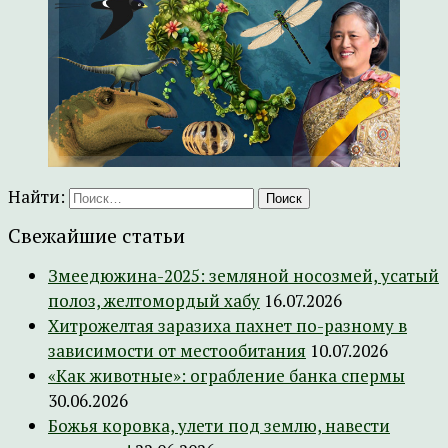
Найти:
Свежайшие статьи
Змеедюжина-2025: земляной носозмей, усатый
полоз, желтомордый хабу
16.07.2026
Хитрожелтая заразиха пахнет по-разному в
зависимости от местообитания
10.07.2026
«Как животные»: ограбление банка спермы
30.06.2026
Божья коровка, улети под землю, навести