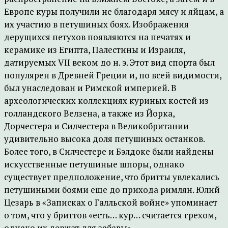
Европе куры получили не благодаря мясу и яйцам, а
их участию в петушиных боях. Изображения
дерущихся петухов появляются на печатях и
керамике из Египта, Палестины и Израиля,
датируемых VII веком до н. э. Этот вид спорта был
популярен в Древней Греции и, по всей видимости,
был унаследован и Римской империей. В
археологических коллекциях куриных костей из
голландского Велзена, а также из Йорка,
Дорчестера и Силчестера в Великобритании
удивительно высока доля петушиных останков.
Более того, в Силчестере и Бэлдоке были найдены
искусственные петушиные шпоры, однако
существует предположение, что бритты увлекались
петушиными боями еще до прихода римлян. Юлий
Цезарь в «Записках о Галльской войне» упоминает
о том, что у бриттов «есть… кур… считается грехом,
однако их держат для забавы».