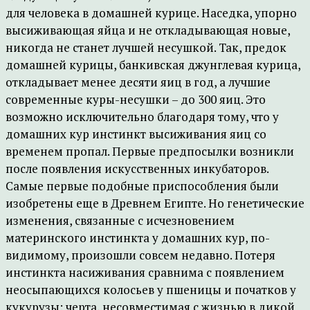
для человека в домашней курице. Наседка, упорно
высиживающая яйца и не откладывающая новые,
никогда не станет лучшей несушкой. Так, предок
домашней курицы, банкивская джунглевая курица,
откладывает менее десяти яиц в год, а лучшие
современные куры-несушки – до 300 яиц. Это
возможно исключительно благодаря тому, что у
домашних кур инстинкт высиживания яиц со
временем пропал. Первые предпосылки возникли
после появления искусственных инкубаторов.
Самые первые подобные приспособления были
изобретены еще в Древнем Египте. Но генетические
изменения, связанные с исчезновением
материнского инстинкта у домашних кур, по-
видимому, произошли совсем недавно. Потеря
инстинкта насиживания сравнима с появлением
неосыпающихся колосьев у пшеницы и початков у
кукурузы: черта, несовместимая с жизнью в дикой