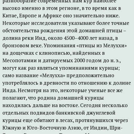
разнообразие современных нам кур наиболее
высоко именно в этом регионе, в то время как в
Китае, Европе и Африке оно значительно ниже.
Некоторые исследователи указывают более точные
обстоятельства рождения этой домашней птицы –
долина реки Инд, около 4500–4000 лет назад, в
бронзовом веке. Упоминания «птицы из Мелуххи»
на дощечках с клинописью, найденных в
Месопотамии и датируемых 2000 годом до н. э.,
могут как раз являться упоминаниями курицы;
само название «Мелухха» предположительно
употреблялось в древности по отношению к долине
Инда. Несмотря на это, некоторые ученые все же
полагают, что родина домашней курицы
находилась дальше на востоке. Сегодня несколько
отдельных подвидов банкивской джунглевой
курицы еще обитают в лесах, протянувшихся через
Южную и Юго-Восточную Азию, от Индии, Шри-