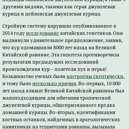
другими видами, такими как серая джунглевая
курица и цейлонская джунглевая курица.
Стройную систему нарушило опубликованное в
2014 году
исследование
китайских генетиков. Они
выдвинули удивительное предположение, заявив,
что кур одомашнили 8000 лет назад на Великой
Китайской равнине. Эта гипотеза противоречила
результатам предыдущих исследований
происхождения кур – полетели пух и перья!
Большинство ученых были
настроены скептически
,
и тому было
несколько причин
. Во-первых, 10 000
лет назад климат Великой Китайской равнины был
малоподходящим для обитания тропической
джунглевой курицы, общепризнанного предка
домашней курицы. Во-вторых, идентификация
костных останков, найденных в археологических
памятниках на территории равнины, вызывала