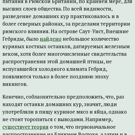
питания в Римской Британии, по крайней мере, для
высших слоев общества. По всей видимости,
разведение домашних кур практиковалось и в
более северных районах, за пределами территории
римского влияния. На острове Саут-Уист, Внешние
Гебриды, было
найдено
небольшое количество
куриных костных останков, датируемых железным
веком, хотя более многочисленные свидетельства
распространения этой домашней птицы, не
испугавшейся холодного климата Гебрид,
появляются только в более позднюю эпоху
викингов.
Конечно, соблазнительно предположить, что, раз
находят останки домашних кур, значит, люди
употребляли в пищу куриное мясо и яйца, однако
не стоит торопиться с выводами. Например,
существует теория
о том, что первоначальное
распространение на Ближнем Востоке, а затем и в