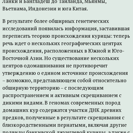
Ланки и Бангладеш до Таиланда, Мьянмы,
Вьетнама, Индонезии и юга Китая.
В результате более обширных генетических
исследований появилась информация, заставившая
переписать теорию происхождения курицы: теперь
речь идет о нескольких географических центрах
происхождения, расположенных в Южной и Юго-
Восточной Азии. Но существование нескольких
центров одомашнивания не противоречит
утверждению о едином источнике происхождения
– возможно, представляющем собой относительно
обширную территорию – с последующим
распространением и активным скрещиванием с
дикими видами. В геномах современных пород
домашних кур содержатся участки ДНК древних
предков, полученные в результате скрещивания с
близкородственными пернатыми, включая другие
подвиды банкивской джунглевой курицы, а также с