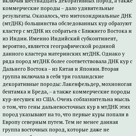
включая шестнадцать декоративных пород, а также
коммерческие породы – дало удивительные
результаты. Оказалось, что митохондриальные ДНК
(мтДНК) большинства обследованных кур образуют
кластер с мтДНК их собратьев с Ближнего Востока и
из Индии. Именно Индийский субконтинент,
вероятно, является географической родиной
данного кластера материнских мтДНК. Однако у
ряда пород мтДНК более соответствовала ДНК кур с
Дальнего Востока – из Китая и Японии. Вторая
группа включала в себя три голландские
декоративные породы: Лакенфельдер, мохноногая
бентамка и Бреда, – а также коммерческие породы
кур-несушек из США. Очень соблазнительна мысль
о том, что гены дальневосточных кур в мтДНК этих
пород указывают на то, что первые куры попали в
Европу северным путем. Тем не менее данная
группа восточных пород, которые даже не