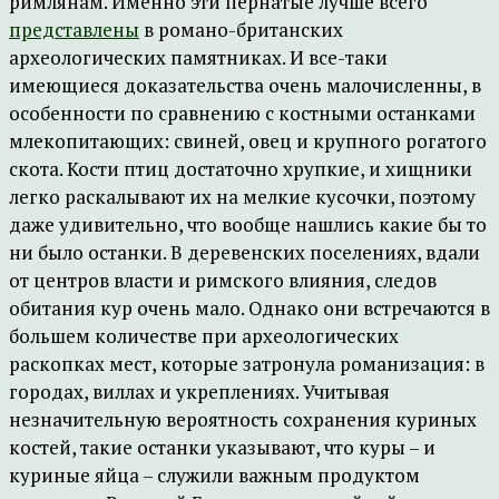
римлянам. Именно эти пернатые лучше всего
представлены
в романо-британских
археологических памятниках. И все-таки
имеющиеся доказательства очень малочисленны, в
особенности по сравнению с костными останками
млекопитающих: свиней, овец и крупного рогатого
скота. Кости птиц достаточно хрупкие, и хищники
легко раскалывают их на мелкие кусочки, поэтому
даже удивительно, что вообще нашлись какие бы то
ни было останки. В деревенских поселениях, вдали
от центров власти и римского влияния, следов
обитания кур очень мало. Однако они встречаются в
большем количестве при археологических
раскопках мест, которые затронула романизация: в
городах, виллах и укреплениях. Учитывая
незначительную вероятность сохранения куриных
костей, такие останки указывают, что куры – и
куриные яйца – служили важным продуктом