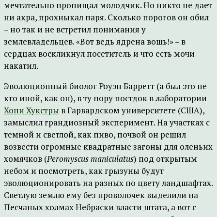
мечтательно пропищал молодчик. Но никто не дает
ни акра, прохныкал паря. Сколько порогов он обил
– но так и не встретил понимания у
землевладельцев. «Вот ведь ядрена вошь!» – в
сердцах воскликнул посетитель и что есть мочи
накатил.
Эволюционный биолог Роуэн Барретт (а был это не
кто иной, как он), в ту пору постдок в лаборатории
Хопи Хукстры
в Гарвардском университете (США),
замыслил грандиозный эксперимент. На участках с
темной и светлой, как пиво, почвой он решил
возвести огромные квадратные загоны для оленьих
хомячков (
Peromyscus maniculatus
) под открытым
небом и посмотреть, как грызуны будут
эволюционировать на разных по цвету ландшафтах.
Светлую землю ему без проволочек выделили на
Песчаных холмах Небраски власти штата, а вот с