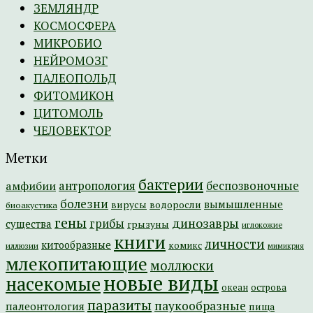
ЗЕМЛЯНДР
КОСМОСФЕРА
МИКРОБИО
НЕЙРОМОЗГ
ПАЛЕОПОЛЬД
ФИТОМИКОН
ЦИТОМОЛЬ
ЧЕЛОВЕКТОР
Метки
бактерии
амфибии
антропология
беспозвоночные
болезни
вымышленные
вирусы
водоросли
биоакустика
гены
динозавры
грибы
существа
грызуны
иглокожие
книги
личности
китообразные
комикс
иллюзии
мимикрия
млекопитающие
моллюски
новые виды
насекомые
острова
океан
паразиты
паукообразные
палеонтология
пища