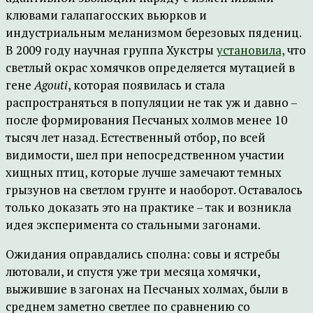
клювами галапагосских вьюрков и
индустриальным меланизмом березовых пядениц.
В 2009 году научная группа Хукстры
установила,
что
светлый окрас хомячков определяется мутацией в
гене
Agouti
, которая появилась и стала
распространяться в популяции не так уж и давно –
после формирования Песчаных холмов менее 10
тысяч лет назад. Естественный отбор, по всей
видимости, шел при непосредственном участии
хищных птиц, которые лучше замечают темных
грызунов на светлом грунте и наоборот. Оставалось
только доказать это на практике – так и возникла
идея эксперимента со стальными загонами.
Ожидания оправдались сполна: совы и ястребы
лютовали, и спустя уже три месяца хомячки,
выжившие в загонах на Песчаных холмах, были в
среднем заметно светлее по сравнению со