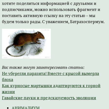
хотите поделиться информацией с друзьями и
подписчиками, можно использовать фрагмент и
поставить активную ссылку на эту статью – мы
будем только рады. С уважением, Батрахоспермум.
Вас также могут заинтересовать статьи:
Не уберегли паразита! Вместе с крысой вымерла
блоха
Как курносые мартышки адаптируются к горной
жизни
Гавайские пауки и предсказуемость эволюции
АНИМАЛИУМ