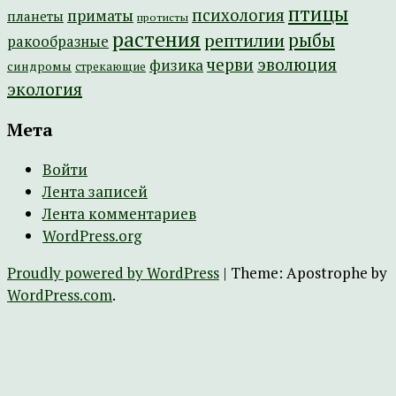
птицы
психология
приматы
планеты
протисты
растения
рептилии
рыбы
ракообразные
эволюция
черви
физика
синдромы
стрекающие
экология
Мета
Войти
Лента записей
Лента комментариев
WordPress.org
Proudly powered by WordPress
|
Theme: Apostrophe by
WordPress.com
.