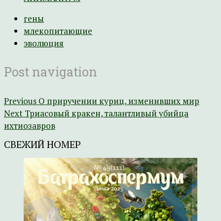
гены
млекопитающие
эволюция
Post navigation
Previous
О приручении куриц, изменивших мир
Next
Триасовый кракен, талантливый убийца
ихтиозавров
СВЕЖИЙ НОМЕР