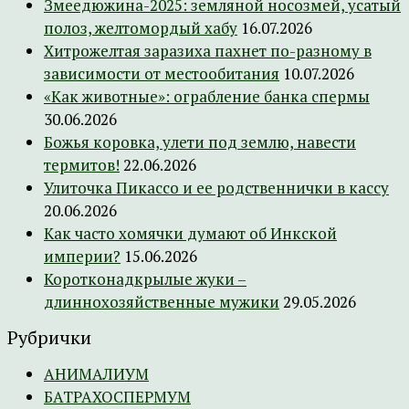
Змеедюжина-2025: земляной носозмей, усатый
полоз, желтомордый хабу
16.07.2026
Хитрожелтая заразиха пахнет по-разному в
зависимости от местообитания
10.07.2026
«Как животные»: ограбление банка спермы
30.06.2026
Божья коровка, улети под землю, навести
термитов!
22.06.2026
Улиточка Пикассо и ее родственнички в кассу
20.06.2026
Как часто хомячки думают об Инкской
империи?
15.06.2026
Коротконадкрылые жуки –
длиннохозяйственные мужики
29.05.2026
Рубрички
АНИМАЛИУМ
БАТРАХОСПЕРМУМ