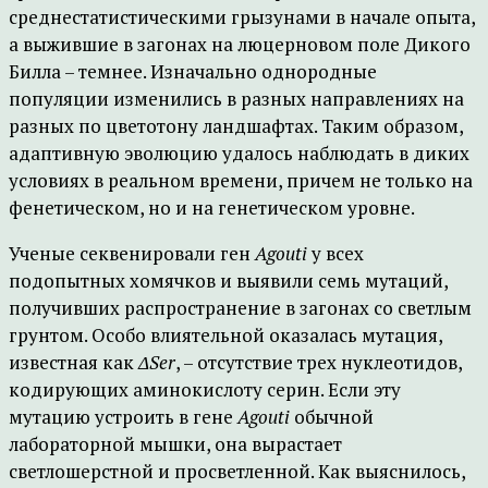
среднестатистическими грызунами в начале опыта,
а выжившие в загонах на люцерновом поле Дикого
Билла – темнее. Изначально однородные
популяции изменились в разных направлениях на
разных по цветотону ландшафтах. Таким образом,
адаптивную эволюцию удалось наблюдать в диких
условиях в реальном времени, причем не только на
фенетическом, но и на генетическом уровне.
Ученые секвенировали ген
Agouti
у всех
подопытных хомячков и выявили семь мутаций,
получивших распространение в загонах со светлым
грунтом. Особо влиятельной оказалась мутация,
известная как
ΔSer
, – отсутствие трех нуклеотидов,
кодирующих аминокислоту серин. Если эту
мутацию устроить в гене
Agouti
обычной
лабораторной мышки, она вырастает
светлошерстной и просветленной. Как выяснилось,