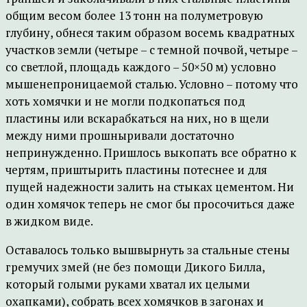
общим весом более 13 тонн на полуметровую
глубину, обнеся таким образом восемь квадратных
участков земли (четыре – с темной почвой, четыре –
со светлой, площадь каждого – 50×50 м) условно
мышенепроницаемой сталью. Условно – потому что
хоть хомячки и не могли подкопаться под
пластины или вскарабкаться на них, но в щели
между ними прошныривали достаточно
непринужденно. Пришлось выкопать все обратно к
чертям, приштырить пластины потеснее и для
пущей надежности залить на стыках цементом. Ни
один хомячок теперь не смог бы просочиться даже
в жидком виде.
Оставалось только вышвырнуть за стальные стены
гремучих змей (не без помощи Дикого Билла,
который голыми руками хватал их целыми
охапками), собрать всех хомячков в загонах и