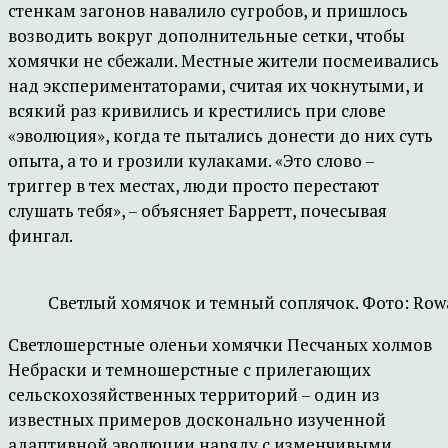
стенкам загонов навалило сугробов, и пришлось
возводить вокруг дополнительные сетки, чтобы
хомячки не сбежали. Местные жители посмеивались
над экспериментаторами, считая их чокнутыми, и
всякий раз кривились и крестились при слове
«эволюция», когда те пытались донести до них суть
опыта, а то и грозили кулаками. «Это слово –
триггер в тех местах, люди просто перестают
слушать тебя», – объясняет Барретт, почесывая
фингал.
Светлый хомячок и темный соплячок. Фото: Rowa
Светлошерстные оленьи хомячки Песчаных холмов
Небраски и темношерстные с прилегающих
сельскохозяйственных территорий – один из
известных примеров досконально изученной
адаптивной эволюции наряду с изменчивыми