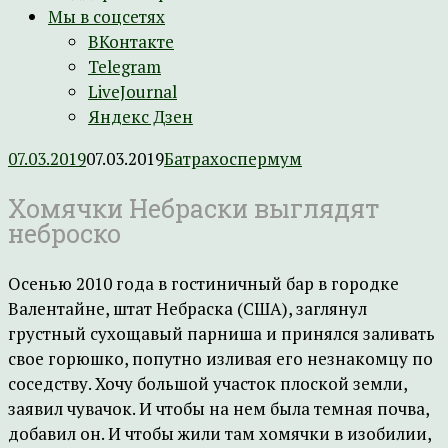
Мы в соцсетях
ВКонтакте
Telegram
LiveJournal
Яндекс Дзен
07.03.2019
07.03.2019
Батрахоспермум
Хомячки Небраски выглядят
неброско
Осенью 2010 года в гостиничный бар в городке
Валентайне, штат Небраска (США), заглянул
грустный сухощавый парниша и принялся заливать
свое горюшко, попутно изливая его незнакомцу по
соседству. Хочу большой участок плоской земли,
заявил чувачок. И чтобы на нем была темная почва,
добавил он. И чтобы жили там хомячки в изобилии,