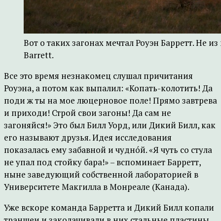
Вот о таких загонах мечтал Роуэн Барретт. Не из
Barrett.
Все это время незнакомец слушал причитания
Роуэна, а потом как выпалил: «Копать-колотить! Да
поди ж ты на мое люцерновое поле! Прямо завтрева
и приходи! Строй свои загоны! Да сам не
загоняйся!» Это был Билл Уорд, или Дикий Билл, как
его называют друзья. Идея исследования
показалась ему забавной и чуднóй. «Я чуть со стула
не упал под стойку бара!» – вспоминает Барретт,
ныне заведующий собственной лабораторией в
Университете Макгилла в Монреале (Канада).
Уже вскоре команда Барретта и Дикий Билл копали
траншеи и заколачивали в них стальные пластины