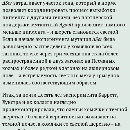
ΔSer
затрагивает участок гена, который в норме
позволяет координировать процесс выработки
пигмента с другими генами. Без партнерской
поддержки мутантный
Agouti
производит намного
меньше пигмента – и шерсть становится светлой.
Если в начале эксперимента мутация
ΔSer
была
равномерно распределена у хомячков во всех
загонах, то уже через три месяца она стала более
распространенной в двух загонах на Песчаных
холмах и более редкой в загонах на люцерновом
поле – и встречаемость светлого меха у грызунов
изменилась соответствующим образом.
Итак, за почти десять лет эксперимента Барретт,
Хукстра и их коллеги наглядно
продемонстрировали, что оленьи хомячки с темной
шерстью с большей вероятностью выживают на
темной почве, а хомячки со светлой шерстью – на