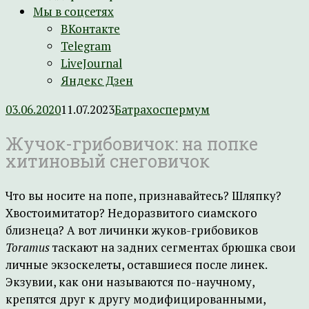
Мы в соцсетях
ВКонтакте
Telegram
LiveJournal
Яндекс Дзен
03.06.2020
11.07.2023
Батрахоспермум
Жучок-грибовичок: на попке
хитиновый снеговичок
Что вы носите на попе, признавайтесь? Шляпку?
Хвостоимитатор? Недоразвитого сиамского
близнеца? А вот личинки жуков-грибовиков
Toramus
таскают на задних сегментах брюшка свои
личные экзоскелеты, оставшиеся после линек.
Экзувии, как они называются по-научному,
крепятся друг к другу модифицированными,