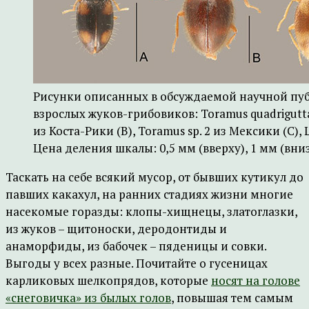
Рисунки описанных в обсуждаемой научной пу
взрослых жуков-грибовиков: Toramus quadrigutta
из Коста-Рики (B), Toramus sp. 2 из Мексики (С), 
Цена деления шкалы: 0,5 мм (вверху), 1 мм (вниз
Таскать на себе всякий мусор, от бывших кутикул до
павших какахул, на ранних стадиях жизни многие
насекомые горазды: клопы-хищнецы, златоглазки,
из жуков – щитоноски, деродонтиды и
анаморфиды, из бабочек – пяденицы и совки.
Выгоды у всех разные. Почитайте о гусеницах
карликовых шелкопрядов, которые
носят на голове
«снеговичка» из былых голов
, повышая тем самым