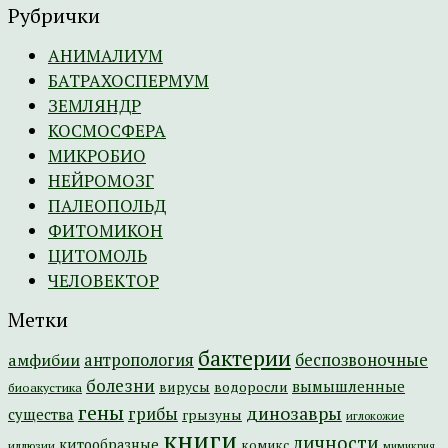
Рубрички
АНИМАЛИУМ
БАТРАХОСПЕРМУМ
ЗЕМЛЯНДР
КОСМОСФЕРА
МИКРОБИО
НЕЙРОМОЗГ
ПАЛЕОПОЛЬД
ФИТОМИКОН
ЦИТОМОЛЬ
ЧЕЛОВЕКТОР
Метки
бактерии
амфибии
антропология
беспозвоночные
болезни
вымышленные
вирусы
водоросли
биоакустика
гены
динозавры
грибы
существа
грызуны
иглокожие
книги
личности
китообразные
комикс
иллюзии
мимикрия