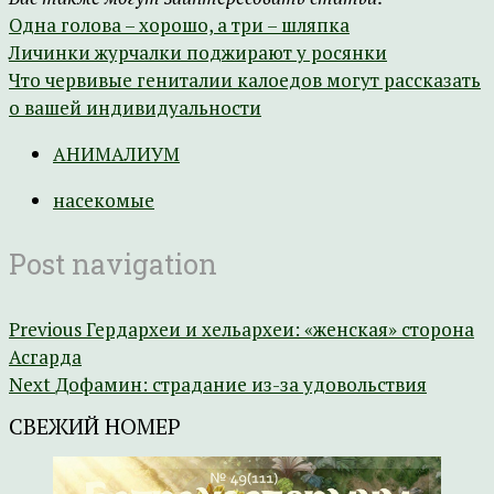
Одна голова – хорошо, а три – шляпка
Личинки журчалки поджирают у росянки
Что червивые гениталии калоедов могут рассказать
о вашей индивидуальности
АНИМАЛИУМ
насекомые
Post navigation
Previous
Гердархеи и хельархеи: «женская» сторона
Асгарда
Next
Дофамин: страдание из-за удовольствия
СВЕЖИЙ НОМЕР