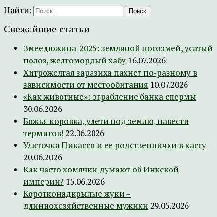
Найти:
Свежайшие статьи
Змеедюжина-2025: земляной носозмей, усатый
полоз, желтомордый хабу
16.07.2026
Хитрожелтая заразиха пахнет по-разному в
зависимости от местообитания
10.07.2026
«Как животные»: ограбление банка спермы
30.06.2026
Божья коровка, улети под землю, навести
термитов!
22.06.2026
Улиточка Пикассо и ее родственнички в кассу
20.06.2026
Как часто хомячки думают об Инкской
империи?
15.06.2026
Коротконадкрылые жуки –
длиннохозяйственные мужики
29.05.2026