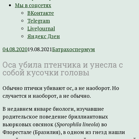
Мы в соцсетях
ВКонтакте
Telegram
LiveJournal
Яндекс Дзен
04.08.2020
19.08.2021
Батрахоспермум
Оса убила птенчика и унесла с
собой кусочки головы
Обычно птички убивают ос, а не наоборот. Но
случается и наоборот, а не обычно.
В недавнем январе биологи, изучавшие
родительское поведение бриллиантовых
вьюрковых овсянок (
Sporophila lineola
) во
Флорестале (Бразилия), в одном из гнезд нашли