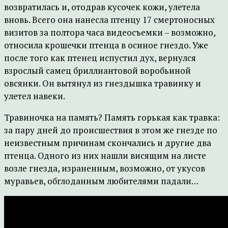
возвратилась и, отодрав кусочек кожи, улетела
вновь. Всего она нанесла птенцу 17 смертоносных
визитов за полтора часа видеосъемки – возможно,
относила крошечки птенца в осиное гнездо. Уже
после того как птенец испустил дух, вернулся
взрослый самец бриллиантовой воробьиной
овсянки. Он вытянул из гнездышка травинку и
улетел навеки.
Травиночка на память? Память горькая как травка:
за пару дней до происшествия в этом же гнезде по
неизвестным причинам скончались и другие два
птенца. Одного из них нашли висящим на листе
возле гнезда, израненным, возможно, от укусов
муравьев, обглоданным любителями падали…