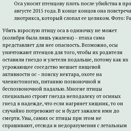
Оса уносит птенцову плоть после убийства в пр
августе 2015 года. В конце концов она повстреча
лиотрикса, который слопал ее целиком. Фото: Fu e
Убить взрослую птицу оса в одиночку не может
(колибри была лишь ужалена) – птаха сама
представляет для нее опасность. Возможно, осы
уничтожают птенцов для того, чтобы их родители
оставили гнездо и улетели подальше, потому как их
угрожающее соседство мешает пищевой
активности ос – поиску нектара, охоте на
членистоногих, питанию позвоночной и
беспозвоночной падалью. Многие птицы
специально строят гнезда неподалеку от осиных
гнезд в надежде, что если нагрянет хищник, то он
случайно потревожит ос и будет зажален ими до
смерти. Увы, самих ос птицы при этом не
спрашивают, отсюда и недоразумения с летальным