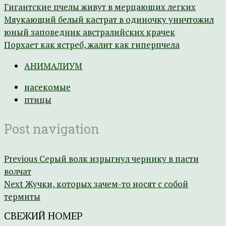
Гигантские пчелы живут в мерцающих легких
Мяукающий белый кастрат в одиночку уничтожил
юный заповедник австралийских крачек
Порхает как ястреб, жалит как гиперпчела
АНИМАЛИУМ
насекомые
птицы
Post navigation
Previous
Серый волк изрыгнул чернику в пасти
волчат
Next
Жучки, которых зачем-то носят с собой
термиты
СВЕЖИЙ НОМЕР