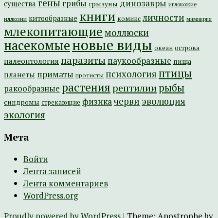
гены
динозавры
грибы
существа
грызуны
иглокожие
книги
личности
китообразные
комикс
иллюзии
мимикрия
млекопитающие
моллюски
новые виды
насекомые
острова
океан
паразиты
паукообразные
палеонтология
пища
птицы
психология
приматы
планеты
протисты
растения
рептилии
рыбы
ракообразные
эволюция
черви
физика
синдромы
стрекающие
экология
Мета
Войти
Лента записей
Лента комментариев
WordPress.org
Proudly powered by WordPress
|
Theme: Apostrophe by