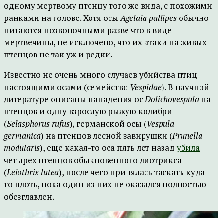
одному мертвому птенцу того же вида, с похожими
ранками на голове. Хотя осы
Agelaia pallipes
обычно
питаются позвоночными разве что в виде
мертвечины, не исключено, что их атаки на живых
птенцов не так уж и редки.
Известно не очень много случаев убийства птиц
настоящими осами (семейство
Vespidae
). В научной
литературе описаны нападения ос
Dolichovespula
на
птенцов и одну взрослую рыжую колибри
(
Selasphorus rufus
), германской осы (
Vespula
germanica
) на птенцов лесной завирушки (
Prunella
modularis
), еще какая-то оса пять лет назад
убила
четырех птенцов обыкновенного лиотрикса
(
Leiothrix lutea
), после чего принялась таскать куда-
то плоть, пока один из них не оказался полностью
обезглавлен.