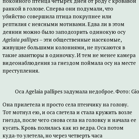
покойного птенца четырех дней от роду с кровавой
ранкой в голове. Сперва они подумали, что
убийство совершила птица покрупнее или
рептилия с неясными мотивами. Едва ли в этом
деянии можно было заподозрить одинокую осу
Agelaia pallipes
– эти общественные насекомые,
живущие большими колониями, не пускаются в
такие авантюры в одиночку. И тем не менее камера
видеонаблюдения за гнездом поймала осу на месте
преступления.
Оса Agelaia pallipes задумала недоброе. Фото: Gio
Она прилетела и просто села птенчику на голову.
Тот мотнул ею, и оса слетела и стала кружить возле
гнезда, после чего снова села на головку и начала ее
кусать. Кровь полилась как из ведра. Оса потом
куда-то улетела, но через четверть часа