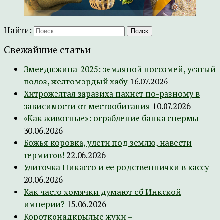
Найти:
Свежайшие статьи
Змеедюжина-2025: земляной носозмей, усатый
полоз, желтомордый хабу
16.07.2026
Хитрожелтая заразиха пахнет по-разному в
зависимости от местообитания
10.07.2026
«Как животные»: ограбление банка спермы
30.06.2026
Божья коровка, улети под землю, навести
термитов!
22.06.2026
Улиточка Пикассо и ее родственнички в кассу
20.06.2026
Как часто хомячки думают об Инкской
империи?
15.06.2026
Коротконадкрылые жуки –