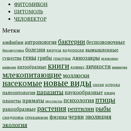
ФИТОМИКОН
ЦИТОМОЛЬ
ЧЕЛОВЕКТОР
Метки
бактерии
амфибии
антропология
беспозвоночные
болезни
вымышленные
вирусы
водоросли
биоакустика
гены
динозавры
грибы
существа
грызуны
иглокожие
книги
личности
китообразные
комикс
иллюзии
мимикрия
млекопитающие
моллюски
новые виды
насекомые
острова
океан
паразиты
паукообразные
палеонтология
пища
птицы
психология
приматы
планеты
протисты
растения
рептилии
рыбы
ракообразные
эволюция
черви
физика
синдромы
стрекающие
экология