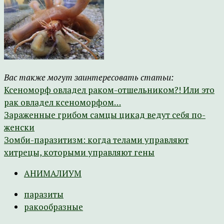
Вас также могут заинтересовать статьи:
Ксеноморф овладел раком-отшельником?! Или это
рак овладел ксеноморфом…
Зараженные грибом самцы цикад ведут себя по-
женски
Зомби-паразитизм: когда телами управляют
хитрецы, которыми управляют гены
АНИМАЛИУМ
паразиты
ракообразные