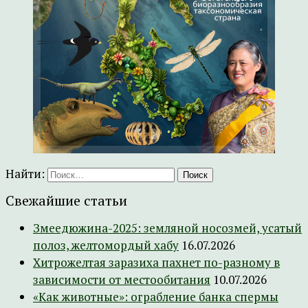
Найти:
Свежайшие статьи
Змеедюжина-2025: земляной носозмей, усатый
полоз, желтомордый хабу
16.07.2026
Хитрожелтая заразиха пахнет по-разному в
зависимости от местообитания
10.07.2026
«Как животные»: ограбление банка спермы