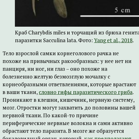
Краб Charybdis miles и торчащий из брюха ген
паразитки Sacculina lata. Фото:
Yang et al., 2018
.
Тело взрослой самки корнеголового рачка не
похоже на привычных ракообразных: у нее нет ни
панциря, ни ног, ни глаз – оно похоже на
болезненно желтую безмозглую мочалку с
корнеобразными ответвлениями, которые врастают
в ваши ткани,
словно гифы паразитического гриба
.
Проникают в клешни, кишечник, нервную систему,
мозг. Отростки могут захватить до половины вашей
нервной ткани. По какой-то причине
периферические нервные волокна и сами активно
обрастают тело паразита. В мозге же образуется
бокаловидный орган, который,
как предполагают