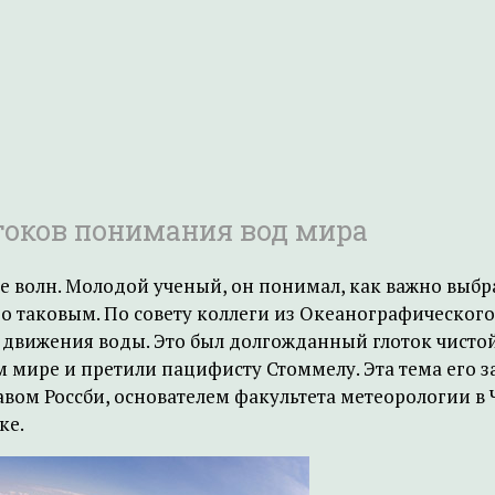
стоков понимания вод мира
е волн. Молодой ученый, он понимал, как важно выбра
го таковым. По совету коллеги из Океанографического
вижения воды. Это был долгожданный глоток чистой
 мире и претили пацифисту Стоммелу. Эта тема его за
вом Россби, основателем факультета метеорологии в Ч
ке.