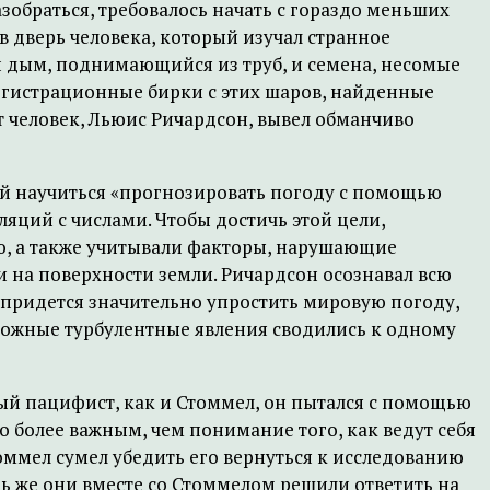
зобраться, требовалось начать с гораздо меньших
 в дверь человека, который изучал странное
и дым, поднимающийся из труб, и семена, несомые
егистрационные бирки с этих шаров, найденные
т человек, Льюис Ричардсон, вывел обманчиво
той научиться «прогнозировать погоду с помощью
яций с числами. Чтобы достичь этой цели,
ю, а также учитывали факторы, нарушающие
и на поверхности земли. Ричардсон осознавал всю
 придется значительно упростить мировую погоду,
сложные турбулентные явления сводились к одному
ый пацифист, как и Стоммел, он пытался с помощью
 более важным, чем понимание того, как ведут себя
ммел сумел убедить его вернуться к исследованию
 же они вместе со Стоммелом решили ответить на