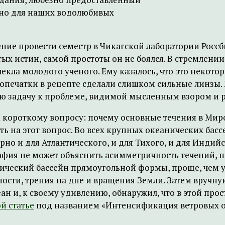
но для наших водолюбивых
ние провести семестр в Чикагской лаборатории Россби
тых истин, самой простоты он не боялся. В стремлен
екла молодого ученого. Ему казалось, что это некото
опечатки в рецепте сделали слишком сильные линзы. В
ную задачу к проблеме, видимой мысленным взором 
 к короткому вопросу: почему основные течения в Ми
ть на этот вопрос. Во всех крупных океанических бас
ерно и для Атлантического, и для Тихого, и для Инди
фия не может объяснить асимметричность течений, п
нический бассейн прямоугольной формы, проще, чем у
хности, трения на дне и вращения Земли. Затем вруч
ан и, к своему удивлению, обнаружил, что в этой пр
й статье
под названием «Интенсификация ветровых о