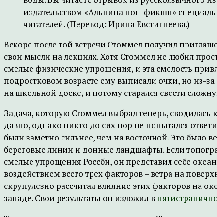
издательством «Альпина нон-фикшн» специаль
читателей. (Перевод: Ирина Евстигнеева.)
Вскоре после той встречи Стоммел получил приглаше
свои мысли на лекциях. Хотя Стоммел не любил прос
смелые физические упрощения, и эта смелость привл
подростковом возрасте ему выписали очки, но из-за 
на школьной доске, и потому старался свести слож
Задача, которую Стоммел выбрал теперь, сводилась
давно, однако никто до сих пор не попытался ответи
были заметно сильнее, чем на восточной. Это было в
береговые линии и донные ландшафты. Если топогра
смелые упрощения Россби, он представил себе океа
воздействием всего трех факторов – ветра на повер
скрупулезно рассчитал влияние этих факторов на оке
западе. Свои результаты он изложил в
пятистранично