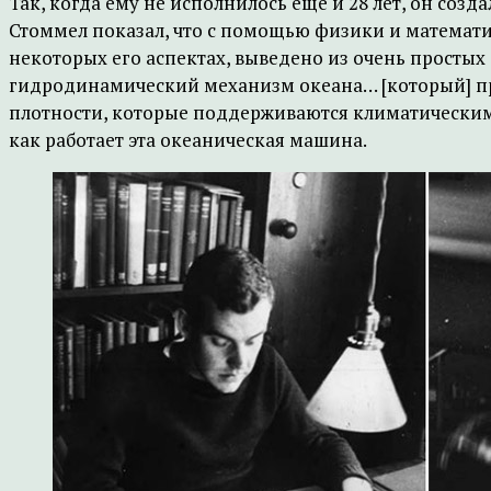
Так, когда ему не исполнилось еще и 28 лет, он соз
Стоммел показал, что с помощью физики и математи
некоторых его аспектах, выведено из очень простых 
гидродинамический механизм океана… [который] при
плотности, которые поддерживаются климатическим
как работает эта океаническая машина.