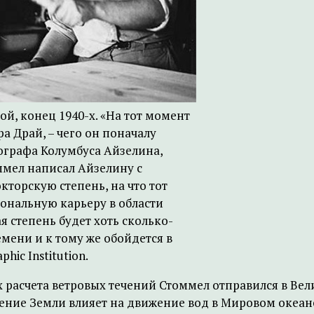
ой, конец 1940-х. «На тот момент
ра Драй, – чего он поначалу
ографа Колумбуса Айзелина,
ммел написал Айзелину с
окторскую степень, на что тот
иональную карьеру в области
я степень будет хоть сколько-
емени и к тому же обойдется в
ic Institution.
 расчета ветровых течений Стоммел отправился в Вел
ащение Земли влияет на движение вод в Мировом океа