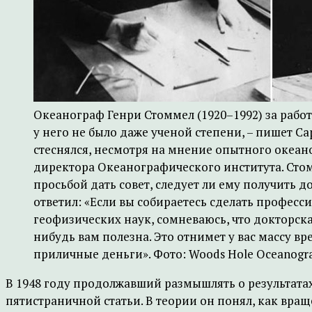
Океанограф Генри Стоммел (1920–1992) за работ
у него не было даже ученой степени, – пишет Са
стеснялся, несмотря на мнение опытного океан
директора Океанографического института. Сто
просьбой дать совет, следует ли ему получить д
ответил: «Если вы собираетесь сделать професс
геофизических наук, сомневаюсь, что докторска
нибудь вам полезна. Это отнимет у вас массу вр
приличные деньги». Фото: Woods Hole Oceanograph
В 1948 году продолжавший размышлять о результатах
пятистраничной статьи. В теории он понял, как вр