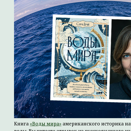
Книга
«Воды мира»
американского историка на
воды. Вы читаете отрывок из русскоязычного и