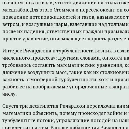
океаном показывали, что это движение настолько же 
масштабов. Для этого Стоммел и пересек океан: он с
поведение потоков жидкостей и газов, называемое 
ветром, и воздушные шары, взлетавшие над толпами
после их падения, ответственных граждан призывали
простое уравнение, описывающее скорость разделен
Интерес Ричардсона к турбулентности возник в связ
численного процесса»; другими словами, он хотел н
требовалось составить математические уравнения,
движение воздушных масс, такие как их столкновени
важность атмосферной турбулентности, хотя и призн
разбив ее на воображаемые упорядоченные квадраты 
числу.
Спустя три десятилетия Ричардсон переключил вним
математики объяснить, почему происходят войны и р
турбулентные потоки, управляющие погодой на наше
физических систем. Раньше наблюдения Ричардсона 