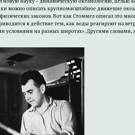
дал новую науку – динамическую океанологию, целью к
ки можно описать крупномасштабное движение океани
физических законов. Вот как Стоммел описал это мног
водится в действие тем, как воды реагируют на ветр
и условиями на разных широтах». Другими словами, 