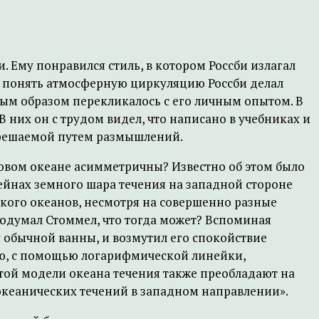
. Ему понравился стиль, в котором Россби излагал
ии понять атмосферную циркуляцию Россби делал
рым образом перекликалось с его личным опытом. В
 них он с трудом видел, что написано в учебниках и
и решаемой путем размышлений.
ровом океане асимметричны? Известно об этом было
сейнах земного шара течения на западной стороне
йского океанов, несмотря на совершенно разные
одумал Стоммел, что тогда может? Вспоминая
 обычной ванны, и возмутил его спокойствие
ную, с помощью логарифмической линейки,
остой модели океана течения также преобладают на
кеанических течений в западном направлении».