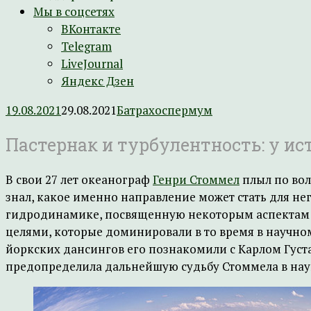
Мы в соцсетях
ВКонтакте
Telegram
LiveJournal
Яндекс Дзен
19.08.2021
29.08.2021
Батрахоспермум
Пастернак и турбулентность: у и
В свои 27 лет океанограф
Генри Стоммел
плыл по вол
знал, какое именно направление может стать для не
гидродинамике, посвященную некоторым аспектам д
целями, которые доминировали в то время в научном
йоркских дансингов его познакомили с Карлом Густа
предопределила дальнейшую судьбу Стоммела в нау