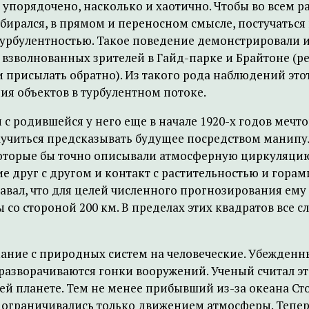
упорядочено, насколько и хаотично. Чтобы во всем ра
обирался, в прямом и переносном смысле, постучаться
турбулентностью. Такое поведение демонстрировали 
 взволнованных зрителей в Гайд-парке и Брайтоне (р
 присылать обратно). Из такого рода наблюдений это
ия объектов в турбулентном потоке.
и с родившейся у него еще в начале 1920-х годов меч
аучиться предсказывать будущее посредством манипул
 которые бы точно описывали атмосферную циркуляци
е друг с другом и контакт с растительностью и горам
авал, что для целей численного прогнозирования ему
со стороной 200 км. В пределах этих квадратов все 
ание с природных систем на человеческие. Убежденн
азворачиваются гонки вооружений. Ученый считал это
й планете. Тем не менее прибывший из-за океана Сто
ограничивались только движением атмосферы. Теперь