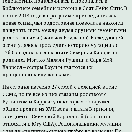
генеалогиня подключилась и покопалась в
Библиотеке семейной истории в Солт-Лейк-Сити. В
конце 2018 года к программе присоединилась
новая семья, чья родословная позволила наконец
нащупать связь между двумя другими семейными
родословными (включая Боулинов). К следующей
осени удалось проследить историю мутации до
1760-х годов, когда в штате Северная Каролина
родились Мэттью Малачи Рушинг и Сара Мэй
Харрелл – сестры Боулин являются их
прапрапраправнучкачками.
На сегодня изучено 27 семей с делецией в гене
ССМ2, но не все из них связаны родством с
Рушингом и Харрел: у некоторых обнаружены
общие предки из XVII века и штата Виргиния,
соседнего с Северной Каролиной (оба штата
относятся к Югу США). Родоначальники мутации
едва ли «прячутся» сильно глубже во времени. По