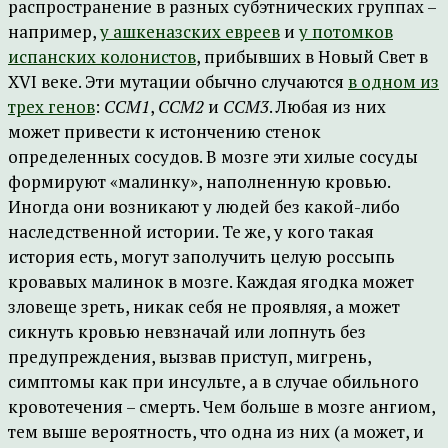
распространение в разных субэтнических группах –
например,
у ашкеназских евреев
и
у потомков
испанских колонистов
, прибывших в Новый Свет в
XVI веке. Эти мутации обычно случаются
в одном из
трех генов
:
CCM1
,
CCM2
и
CCM3
. Любая из них
может привести к истончению стенок
определенных сосудов. В мозге эти хилые сосуды
формируют «малинку», наполненную кровью.
Иногда они возникают у людей без какой-либо
наследственной истории. Те же, у кого такая
история есть, могут заполучить целую россыпь
кровавых малинок в мозге. Каждая ягодка может
зловеще зреть, никак себя не проявляя, а может
сикнуть кровью невзначай или лопнуть без
предупреждения, вызвав приступ, мигрень,
симптомы как при инсульте, а в случае обильного
кровотечения – смерть. Чем больше в мозге ангиом,
тем выше вероятность, что одна из них (а может, и