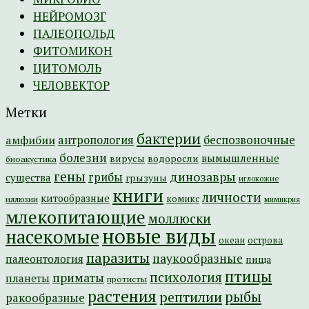
НЕЙРОМОЗГ
ПАЛЕОПОЛЬД
ФИТОМИКОН
ЦИТОМОЛЬ
ЧЕЛОВЕКТОР
Метки
бактерии
амфибии
антропология
беспозвоночные
болезни
вымышленные
вирусы
водоросли
биоакустика
гены
динозавры
грибы
существа
грызуны
иглокожие
книги
личности
китообразные
комикс
иллюзии
мимикрия
млекопитающие
моллюски
новые виды
насекомые
острова
океан
паразиты
паукообразные
палеонтология
пища
птицы
психология
приматы
планеты
протисты
растения
рептилии
рыбы
ракообразные