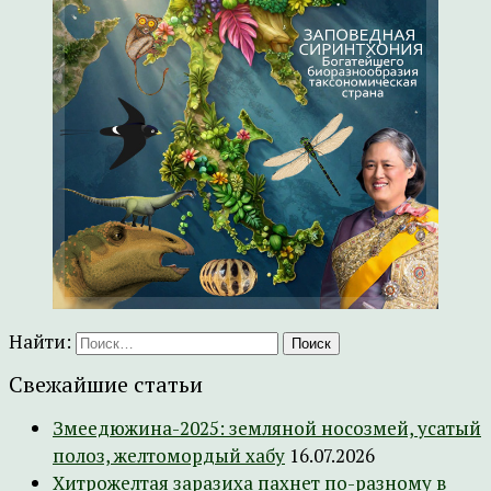
Найти:
Свежайшие статьи
Змеедюжина-2025: земляной носозмей, усатый
полоз, желтомордый хабу
16.07.2026
Хитрожелтая заразиха пахнет по-разному в