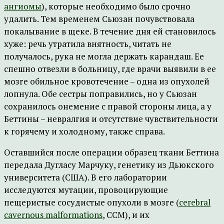
ангиомы
), которые необходимо было срочно
удалить. Тем временем Сьюзан почувствовала
покалывание в щеке. В течение дня ей становилось
хуже: речь утратила внятность, читать не
получалось, рука не могла держать карандаш. Ее
спешно отвезли в больницу, где врачи выявили в ее
мозге обильное кровотечение – одна из опухолей
лопнула. Обе сестры поправились, но у Сьюзан
сохранилось онемение с правой стороны лица, а у
Беттины – невралгия и отсутствие чувствительности
к горячему и холодному, также справа.
Оставшийся после операции образец ткани Беттина
передала Дугласу Марчуку, генетику из Дьюкского
университета (США). В его лаборатории
исследуются мутации, провоцирующие
пещеристые сосудистые опухоли в мозге (
cerebral
cavernous malformations
, CCM), и их