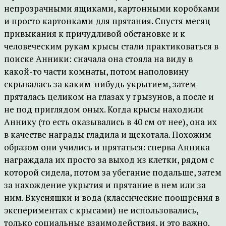
непрозрачными ящиками, картонными коробками
и просто картонками для прятания. Спустя месяц
привыкания к причудливой обстановке и к
человеческим рукам крысы стали практиковаться в
поиске Анники: сначала она стояла на виду в
какой-то части комнаты, потом наполовину
скрывалась за каким-нибудь укрытием, затем
пряталась целиком на глазах у грызунов, а после и
не под приглядом оных. Когда крысы находили
Аннику (то есть оказывались в 40 см от нее), она их
в качестве награды гладила и щекотала. Похожим
образом они учились и прятаться: сперва Анника
награждала их просто за выход из клетки, рядом с
которой сидела, потом за убегание подальше, затем
за нахождение укрытия и прятание в нем или за
ним. Вкусняшки и вода (классические поощрения в
экспериментах с крысами) не использовались,
только социальные взаимодействия, и это важно.