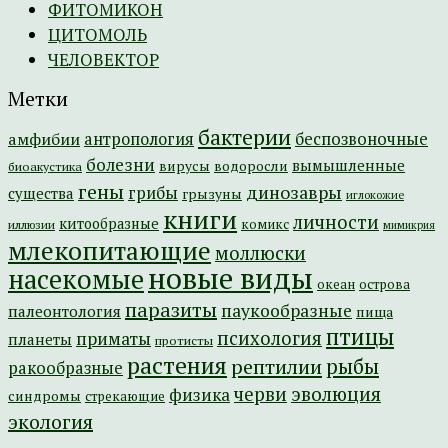
ФИТОМИКОН
ЦИТОМОЛЬ
ЧЕЛОВЕКТОР
Метки
бактерии
амфибии
антропология
беспозвоночные
болезни
вымышленные
вирусы
водоросли
биоакустика
гены
динозавры
грибы
существа
грызуны
иглокожие
книги
личности
китообразные
комикс
иллюзии
мимикрия
млекопитающие
моллюски
новые виды
насекомые
острова
океан
паразиты
паукообразные
палеонтология
пища
птицы
психология
приматы
планеты
протисты
растения
рептилии
рыбы
ракообразные
эволюция
черви
физика
синдромы
стрекающие
экология