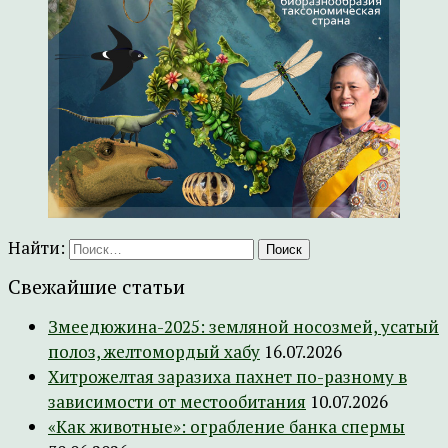
Найти:
Свежайшие статьи
Змеедюжина-2025: земляной носозмей, усатый
полоз, желтомордый хабу
16.07.2026
Хитрожелтая заразиха пахнет по-разному в
зависимости от местообитания
10.07.2026
«Как животные»: ограбление банка спермы