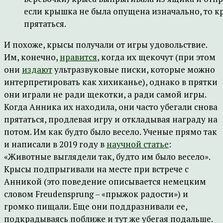
если крышка не была опущена изначально, то к
прятаться.
И похоже, крысы получали от игры удовольствие.
Им, конечно,
нравится
, когда их щекочут (при этом
они
издают
ультразвуковые писки, которые можно
интерпретировать как хихиканье), однако в прятки
они играли не ради щекотки, а ради самой игры.
Когда Анника их находила, они часто убегали снова
прятаться, продлевая игру и откладывая награду на
потом. Им как будто было весело. Ученые прямо так
и написали в 2019 году в
научной статье
:
«Животные выглядели так, будто им было весело».
Крысы подпрыгивали на месте при встрече с
Анникой (это поведение описывается немецким
словом Freudensprung – «прыжок радости») и
громко пищали. Еще они поддразнивали ее,
подкрадываясь поближе и тут же убегая подальше.