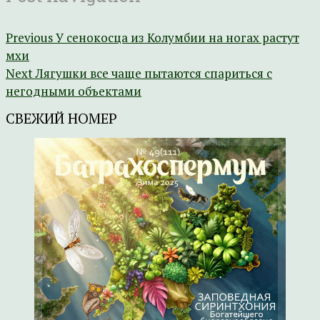
Previous
У сенокосца из Колумбии на ногах растут
мхи
Next
Лягушки все чаще пытаются спариться с
негодными объектами
СВЕЖИЙ НОМЕР