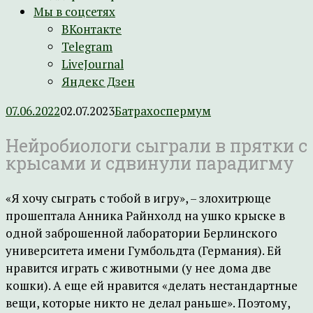
Мы в соцсетях
ВКонтакте
Telegram
LiveJournal
Яндекс Дзен
07.06.2022
02.07.2023
Батрахоспермум
Нейробиологи сыграли в прятки с
крысами и сдвинули парадигму
«Я хочу сыграть с тобой в игру», – злохитрюще
прошептала Анника Райнхолд на ушко крыске в
одной заброшенной лаборатории Берлинского
университета имени Гумбольдта (Германия). Ей
нравится играть с животными (у нее дома две
кошки). А еще ей нравится «делать нестандартные
вещи, которые никто не делал раньше». Поэтому,