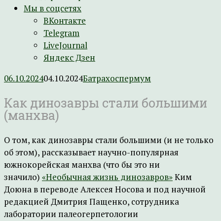
Мы в соцсетях
ВКонтакте
Telegram
LiveJournal
Яндекс Дзен
06.10.2024
04.10.2024
Батрахоспермум
Как динозавры стали большими
(манхва)
О том, как динозавры стали большими (и не только
об этом), рассказывает научно-популярная
южнокорейская манхва (что бы это ни
значило)
«Необычная жизнь динозавров»
Ким
Доюна в переводе Алексея Носова и под научной
редакцией Дмитрия Пащенко, сотрудника
лаборатории палеогерпетологии