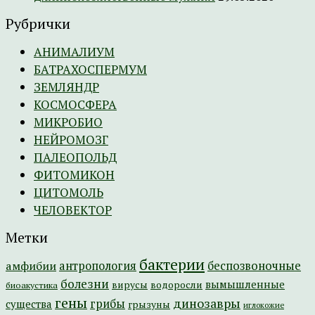
Рубрички
АНИМАЛИУМ
БАТРАХОСПЕРМУМ
ЗЕМЛЯНДР
КОСМОСФЕРА
МИКРОБИО
НЕЙРОМОЗГ
ПАЛЕОПОЛЬД
ФИТОМИКОН
ЦИТОМОЛЬ
ЧЕЛОВЕКТОР
Метки
бактерии
амфибии
антропология
беспозвоночные
болезни
вымышленные
вирусы
водоросли
биоакустика
гены
динозавры
грибы
существа
грызуны
иглокожие