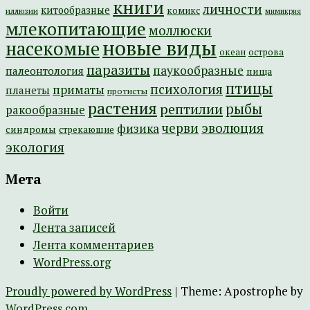
книги
личности
китообразные
комикс
иллюзии
мимикрия
млекопитающие
моллюски
новые виды
насекомые
острова
океан
паразиты
паукообразные
палеонтология
пища
птицы
психология
приматы
планеты
протисты
растения
рептилии
рыбы
ракообразные
эволюция
черви
физика
синдромы
стрекающие
экология
Мета
Войти
Лента записей
Лента комментариев
WordPress.org
Proudly powered by WordPress
|
Theme: Apostrophe by
WordPress.com
.