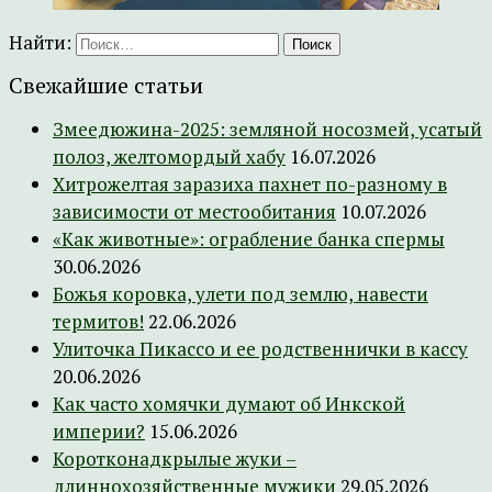
Найти:
Свежайшие статьи
Змеедюжина-2025: земляной носозмей, усатый
полоз, желтомордый хабу
16.07.2026
Хитрожелтая заразиха пахнет по-разному в
зависимости от местообитания
10.07.2026
«Как животные»: ограбление банка спермы
30.06.2026
Божья коровка, улети под землю, навести
термитов!
22.06.2026
Улиточка Пикассо и ее родственнички в кассу
20.06.2026
Как часто хомячки думают об Инкской
империи?
15.06.2026
Коротконадкрылые жуки –
длиннохозяйственные мужики
29.05.2026