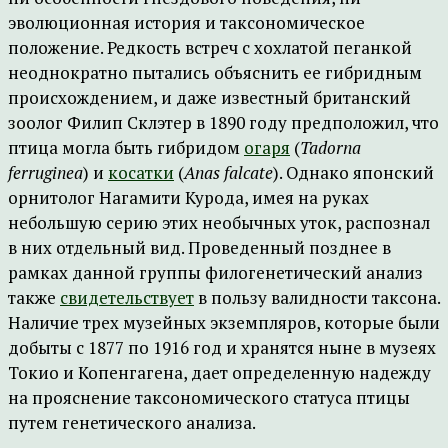
эволюционная история и таксономическое
положение. Редкость встреч с хохлатой пеганкой
неоднократно пытались объяснить ее гибридным
происхождением, и даже известный британский
зоолог Филип Склэтер в 1890 году предположил, что
птица могла быть гибридом
огаря
(
Tadorna
ferruginea
) и
косатки
(
Anas
falcate
). Однако японский
орнитолог Нагамити Курода, имея на руках
небольшую серию этих необычных уток, распознал
в них отдельный вид. Проведенный позднее в
рамках данной группы филогенетический анализ
также
свидетельствует
в пользу валидности таксона.
Наличие трех музейных экземпляров, которые были
добыты с 1877 по 1916 год и хранятся ныне в музеях
Токио и Копенгагена, дает определенную надежду
на прояснение таксономического статуса птицы
путем генетического анализа.