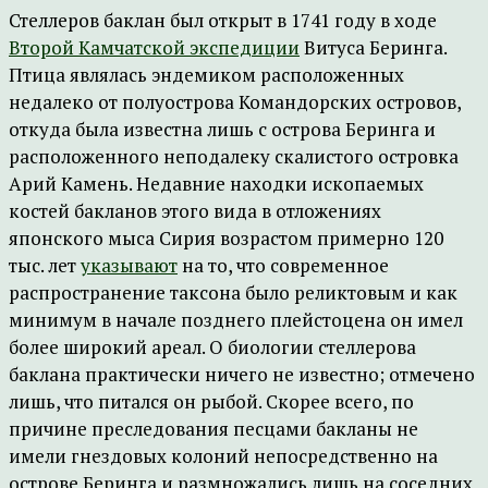
Стеллеров баклан был открыт в 1741 году в ходе
Второй Камчатской экспедиции
Витуса Беринга.
Птица являлась эндемиком расположенных
недалеко от полуострова Командорских островов,
откуда была известна лишь с острова Беринга и
расположенного неподалеку скалистого островка
Арий Камень. Недавние находки ископаемых
костей бакланов этого вида в отложениях
японского мыса Сирия возрастом примерно 120
тыс. лет
указывают
на то, что современное
распространение таксона было реликтовым и как
минимум в начале позднего плейстоцена он имел
более широкий ареал. О биологии стеллерова
баклана практически ничего не известно; отмечено
лишь, что питался он рыбой. Скорее всего, по
причине преследования песцами бакланы не
имели гнездовых колоний непосредственно на
острове Беринга и размножались лишь на соседних