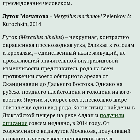
преследование человеком.
Луток Мочанова
–
Mergellus mochanovi
Zelenkov &
Kurochkin, 2014
Луток (
Mergellus albellus
) – некрупная, контрастно
окрашенная пресноводная утка, близкая к гоголям
и крохалям, – единственный ныне живущий, не
проявляющий значительной внутривидовой
изменчивости представитель рода на всем
протяжении своего обширного ареала от
Скандинавии до Дальнего Востока. Однако на
рубеже позднего плейстоцена и голоцена на юго-
востоке Якутии и, скорее всего, несколько шире
обитал еще один вид рода. Кости птицы найдены в
Дюктайской пещере на реке Алдан и
получили
описание
совсем недавно, в 2014 году. От
современного вида луток Мочанова, получивший
название в честь своего первооткрывателя,