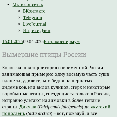
Мы в соцсетях
ВКонтакте
Telegram
LiveJournal
Яндекс Дзен
16.01.2025
09.04.2025
Батрахоспермум
Вымершие птицы России
Колоссальная территория современной России,
занимающая примерно одну восьмую часть суши
планеты, удивительно бедна на пернатых
эндемиков. Ряд видов куликов, стерх и некоторые
воробьиные птицы, гнездящиеся только в России,
исправно улетают на зимовки в более теплые
страны.
Дикуша
(
Falcipennis falcipennis
) да
якутский
поползень
(
Sitta arctica
) – вот, пожалуй, и все