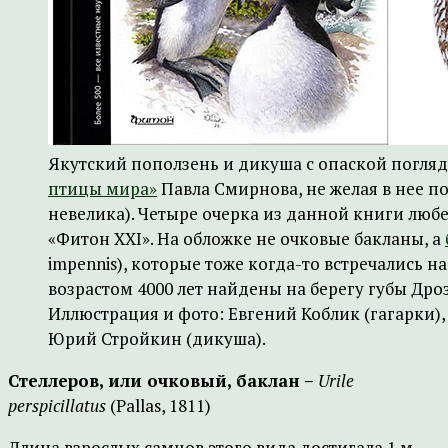
Якутский поползень и дикуша с опаской погля
птицы мира»
Павла Смирнова, не желая в нее поп
невелика). Четыре очерка из данной книги люб
«Фитон XXI». На обложке не очковые бакланы, а
impennis), которые тоже когда-то встречались н
возрастом 4000 лет найдены на берегу губы Дро
Иллюстрация и фото: Евгений Коблик (гагарки)
Юрий Стройкин (дикуша).
Стеллеров, или очковый, баклан –
Urile
perspicillatus
(Pallas, 1811)
Длина взрослых самцов этого вида достигала 1 м,