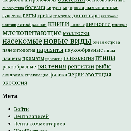
болезни
вымышленные
вирусы
водоросли
биоакустика
гены
динозавры
грибы
существа
грызуны
иглокожие
книги
личности
китообразные
комикс
иллюзии
мимикрия
млекопитающие
моллюски
новые виды
насекомые
острова
океан
паразиты
паукообразные
палеонтология
пища
птицы
психология
приматы
планеты
протисты
растения
рептилии
рыбы
ракообразные
эволюция
черви
физика
синдромы
стрекающие
экология
Мета
Войти
Лента записей
Лента комментариев
WordPress.org