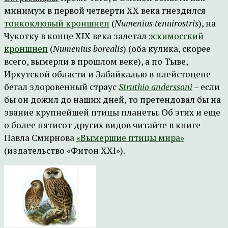
минимум в первой четверти XX века гнездился
тонкоклювый кроншнеп
(
Numenius tenuirostris
), на
Чукотку в конце XIX века залетал
эскимосский
кроншнеп
(
Numenius borealis
) (оба кулика, скорее
всего, вымерли в прошлом веке), а по Тыве,
Иркутской области и Забайкалью в плейстоцене
бегал здоровенный страус
Struthio
anderssoni
– если
бы он дожил до наших дней, то претендовал бы на
звание крупнейшей птицы планеты. Об этих и еще
о более пятисот других видов читайте в книге
Павла Смирнова
«Вымершие птицы мира»
(издательство «Фитон XXI»).