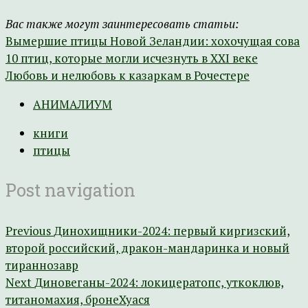
Вас также могут заинтересовать статьи:
Вымершие птицы Новой Зеландии: хохочущая сова
10 птиц, которые могли исчезнуть в XXI веке
Любовь и нелюбовь к казаркам в Рочестере
АНИМАЛИУМ
книги
птицы
Post navigation
Previous
Динохищники-2024: первый киргизский,
второй российский, дракон-мандаринка и новый
тираннозавр
Next
Диновеганы-2024: локицератопс, уткоклюв,
титаномахия, бронеХуася