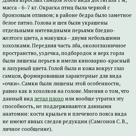
масса – 6–7 кг. Окраска птиц была черной с
бронзовым отливом; в районе бедра было заметное
белое пятно. Голова и шея были украшены
отдельными нитевидными перьями бледно-
желтого цвета, а макушка – двумя небольшими
хохолками. Передняя часть лба, окологлазничное
пространство, уздечка, подбородок и верх горла
были лишены перьев и имели киноварно-красный
и лазурный цвета. Голой была и кожа вокруг глаз
самцов, формировавшая характерные для вида
«очки». Самки были лишены этой особенности,
равно как и хохолков на голове. Мнения о том, что
данный вид
летал плохо
или вообще утратил эту
способность, не поддерживаются данными
анатомии: кости крыльев и плечевого пояса вида
не имеют явных следов редукции (Самсонов С. В.,
личное сообщение).