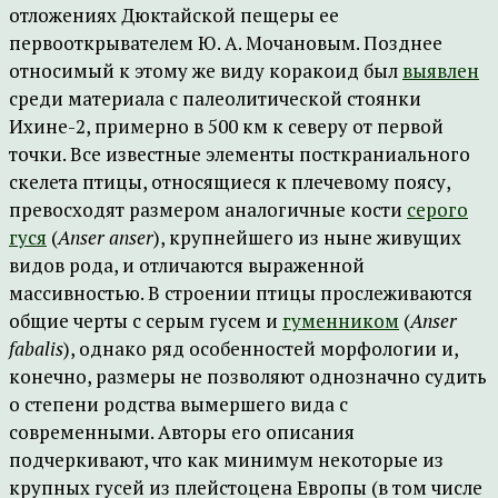
отложениях Дюктайской пещеры ее
первооткрывателем Ю. А. Мочановым. Позднее
относимый к этому же виду коракоид был
выявлен
среди материала с палеолитической стоянки
Ихине-2, примерно в 500 км к северу от первой
точки. Все известные элементы посткраниального
скелета птицы, относящиеся к плечевому поясу,
превосходят размером аналогичные кости
серого
гуся
(
Anser
anser
), крупнейшего из ныне живущих
видов рода, и отличаются выраженной
массивностью. В строении птицы прослеживаются
общие черты с серым гусем и
гуменником
(
Anser
fabalis
), однако ряд особенностей морфологии и,
конечно, размеры не позволяют однозначно судить
о степени родства вымершего вида с
современными. Авторы его описания
подчеркивают, что как минимум некоторые из
крупных гусей из плейстоцена Европы (в том числе