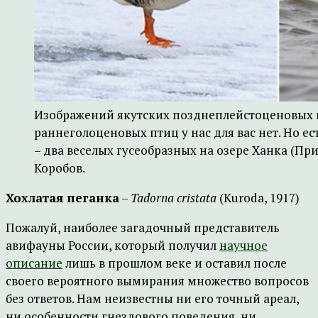
Изображений якутских позднеплейстоценовых 
раннеголоценовых птиц у нас для вас нет. Но е
– два веселых гусеобразных на озере Ханка (П
Коробов.
Хохлатая пеганка
–
Tadorna
cristata
(Kuroda, 1917)
Пожалуй, наиболее загадочный представитель
авифауны России, который получил
научное
описание
лишь в прошлом веке и оставил после
своего вероятного вымирания множество вопросов
без ответов. Нам неизвестны ни его точный ареал,
ни особенности гнездового поведения, ни