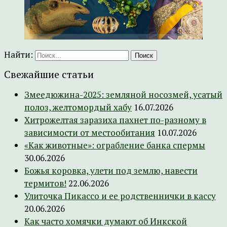
Найти:
Свежайшие статьи
Змеедюжина-2025: земляной носозмей, усатый
полоз, желтомордый хабу
16.07.2026
Хитрожелтая заразиха пахнет по-разному в
зависимости от местообитания
10.07.2026
«Как животные»: ограбление банка спермы
30.06.2026
Божья коровка, улети под землю, навести
термитов!
22.06.2026
Улиточка Пикассо и ее родственнички в кассу
20.06.2026
Как часто хомячки думают об Инкской