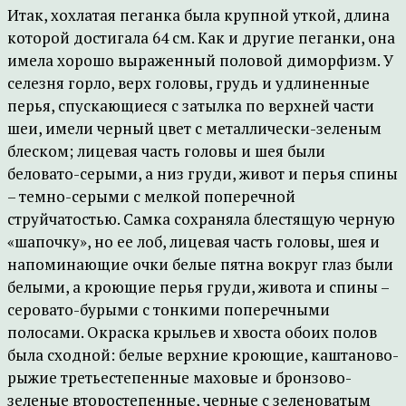
Итак, хохлатая пеганка была крупной уткой, длина
которой достигала 64 см. Как и другие пеганки, она
имела хорошо выраженный половой диморфизм. У
селезня горло, верх головы, грудь и удлиненные
перья, спускающиеся с затылка по верхней части
шеи, имели черный цвет с металлически-зеленым
блеском; лицевая часть головы и шея были
беловато-серыми, а низ груди, живот и перья спины
– темно-серыми с мелкой поперечной
струйчатостью. Самка сохраняла блестящую черную
«шапочку», но ее лоб, лицевая часть головы, шея и
напоминающие очки белые пятна вокруг глаз были
белыми, а кроющие перья груди, живота и спины –
серовато-бурыми с тонкими поперечными
полосами. Окраска крыльев и хвоста обоих полов
была сходной: белые верхние кроющие, каштаново-
рыжие третьестепенные маховые и бронзово-
зеленые второстепенные, черные с зеленоватым