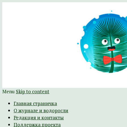
Научно-развлекательный журнал Батра
The Batrachospermum Magazine
Menu
Skip to content
Главная страничка
О журнале и водоросли
Редакция и контакты
Поддержка проекта