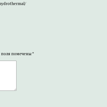
hydrothermal/
 поля помечены
*