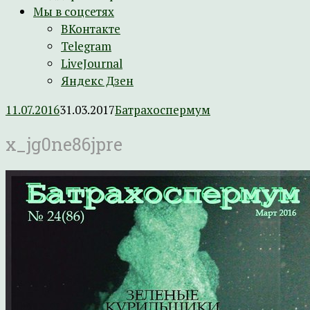
Мы в соцсетях
ВКонтакте
Telegram
LiveJournal
Яндекс Дзен
11.07.2016
31.03.2017
Батрахоспермум
x_jg0ne86jpre