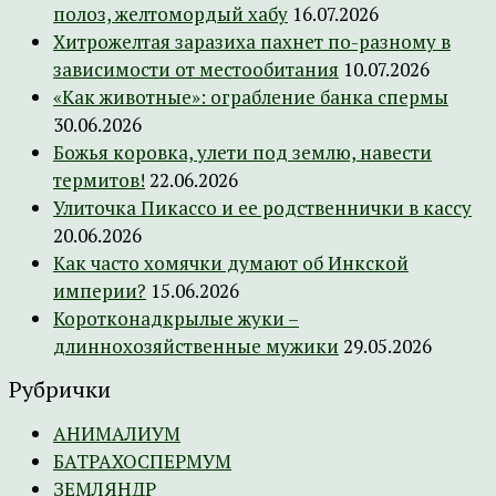
полоз, желтомордый хабу
16.07.2026
Хитрожелтая заразиха пахнет по-разному в
зависимости от местообитания
10.07.2026
«Как животные»: ограбление банка спермы
30.06.2026
Божья коровка, улети под землю, навести
термитов!
22.06.2026
Улиточка Пикассо и ее родственнички в кассу
20.06.2026
Как часто хомячки думают об Инкской
империи?
15.06.2026
Коротконадкрылые жуки –
длиннохозяйственные мужики
29.05.2026
Рубрички
АНИМАЛИУМ
БАТРАХОСПЕРМУМ
ЗЕМЛЯНДР