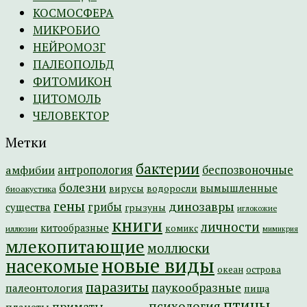
КОСМОСФЕРА
МИКРОБИО
НЕЙРОМОЗГ
ПАЛЕОПОЛЬД
ФИТОМИКОН
ЦИТОМОЛЬ
ЧЕЛОВЕКТОР
Метки
бактерии
амфибии
антропология
беспозвоночные
болезни
вымышленные
вирусы
водоросли
биоакустика
гены
динозавры
грибы
существа
грызуны
иглокожие
книги
личности
китообразные
комикс
иллюзии
мимикрия
млекопитающие
моллюски
новые виды
насекомые
острова
океан
паразиты
паукообразные
палеонтология
пища
птицы
психология
приматы