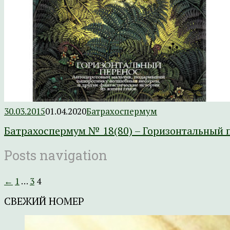
30.03.2015
01.04.2020
Батрахоспермум
Батрахоспермум № 18(80) – Горизонтальный 
Posts navigation
←
1
…
3
4
СВЕЖИЙ НОМЕР