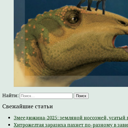
Найти:
Свежайшие статьи
Змеедюжина-2025: земляной носозмей, усатый 
Хитрожелтая заразиха пахнет по-разному в зав