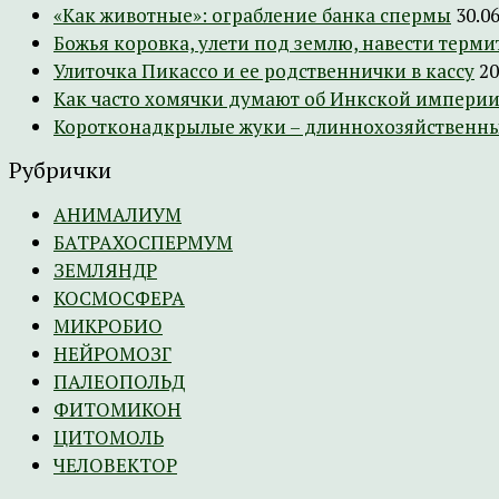
«Как животные»: ограбление банка спермы
30.0
Божья коровка, улети под землю, навести терми
Улиточка Пикассо и ее родственнички в кассу
20
Как часто хомячки думают об Инкской империи
Коротконадкрылые жуки – длиннохозяйственн
Рубрички
АНИМАЛИУМ
БАТРАХОСПЕРМУМ
ЗЕМЛЯНДР
КОСМОСФЕРА
МИКРОБИО
НЕЙРОМОЗГ
ПАЛЕОПОЛЬД
ФИТОМИКОН
ЦИТОМОЛЬ
ЧЕЛОВЕКТОР