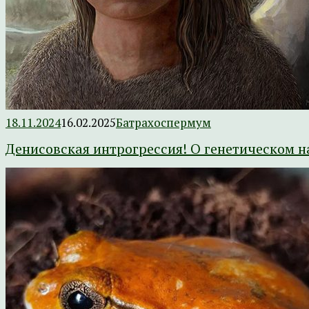
18.11.2024
16.02.2025
Батрахоспермум
Денисовская интрогрессия! О генетическом н