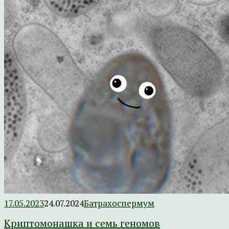
17.05.2023
24.07.2024
Батрахоспермум
Криптомонашка и семь геномов