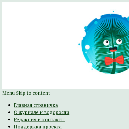
Научно-развлекательный журнал Батра
The Batrachospermum Magazine
Menu
Skip to content
Главная страничка
О журнале и водоросли
Редакция и контакты
Поддержка проекта