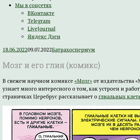
Мы в соцсетях
ВКонтакте
Telegram
LiveJournal
Яндекс Дзен
18.06.2022
09.07.2022
Батрахоспермум
Мозг и его глия (комикс)
В свежем научном комиксе
«Мозг»
от издательства 
узнает много интересного о том, как устроен и раб
страничках Церебрус рассказывает о
глиальных клет