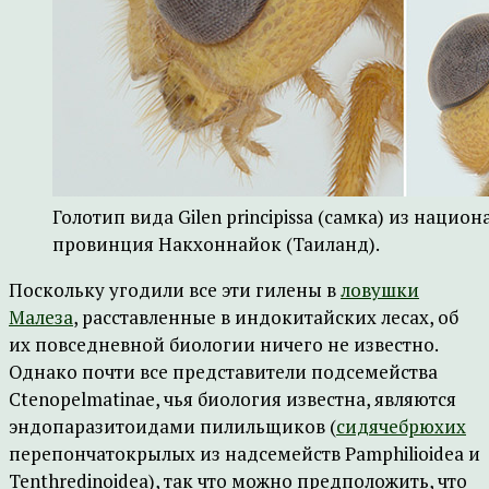
Голотип вида Gilen principissa (самка) из нацио
провинция Накхоннайок (Таиланд).
Поскольку угодили все эти гилены в
ловушки
Малеза
, расставленные в индокитайских лесах, об
их повседневной биологии ничего не известно.
Однако почти все представители подсемейства
Ctenopelmatinae, чья биология известна, являются
эндопаразитоидами пилильщиков (
сидячебрюхих
перепончатокрылых из надсемейств Pamphilioidea и
Tenthredinoidea), так что можно предположить, что