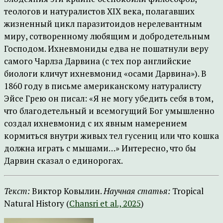
теологов и натуралистов XIX века, полагавших
жизненный цикл паразитоидов нерелевантным
миру, сотворенному любящим и добродетельным
Господом. Ихневмониды едва не пошатнули веру
самого Чарлза Дарвина (с тех пор английские
биологи кличут ихневмонид «осами Дарвина»). В
1860 году в письме американскому натуралисту
Эйсе Грею он писал: «Я не могу убедить себя в том,
что благодетельный и всемогущий Бог умышленно
создал ихневмонид с их явным намерением
кормиться внутри живых тел гусениц или что кошка
должна играть с мышами…» Интересно, что бы
Дарвин сказал о единорогах.
Текст:
Виктор Ковылин.
Научная
статья
:
Tropical
Natural History (
Chansri et al., 2025
)