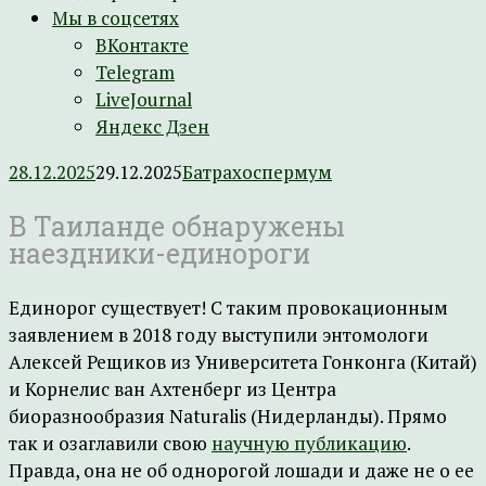
Мы в соцсетях
ВКонтакте
Telegram
LiveJournal
Яндекс Дзен
28.12.2025
29.12.2025
Батрахоспермум
В Таиланде обнаружены
наездники-единороги
Единорог существует! С таким провокационным
заявлением в 2018 году выступили энтомологи
Алексей Рещиков из Университета Гонконга (Китай)
и Корнелис ван Ахтенберг из Центра
биоразнообразия Naturalis (Нидерланды). Прямо
так и озаглавили свою
научную публикацию
.
Правда, она не об однорогой лошади и даже не о ее