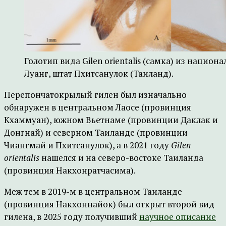
Голотип вида Gilen orientalis (самка) из национ
Луанг, штат Пхитсанулок (Таиланд).
Перепончатокрылый гилен был изначально
обнаружен в центральном Лаосе (провинция
Кхаммуан), южном Вьетнаме (провинции Даклак и
Донгнай) и северном Таиланде (провинции
Чиангмай и Пхитсанулок), а в 2021 году
Gilen
orientalis
нашелся и на северо-востоке Таиланда
(провинция Накхонратчасима).
Меж тем в 2019-м в центральном Таиланде
(провинция Накхоннайок) был открыт второй вид
гилена, в 2025 году получивший
научное описание