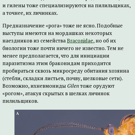
и гилены тоже специализируются на пилильщиках,
а точнее, их личинках.
Предназначение «рога» тоже не ясно. Подобные
выступы имеются на мордашках некоторых
наездников из семейства
Braconidae
, но об их
биологии тоже почти ничего не известно. Тем не
менее предполагается, что для инициации
паразитизма этим браконидам приходится
пробираться сквозь микросреду обитания хозяина
(стебли, складки листьев, почву, шелковые сети).
Возможно, ихневмониды
Gilen
тоже орудуют
«рогом», атакуя скрытых в шелках личинок
пилильщиков.