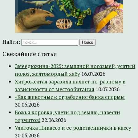
Найти:
Свежайшие статьи
Змеедюжина-2025: земляной носозмей, усатый
полоз, желтомордый хабу
16.07.2026
Хитрожелтая заразиха пахнет по-разному в
зависимости от местообитания
10.07.2026
«Как животные»: ограбление банка спермы
30.06.2026
Божья коровка, улети под землю, навести
термитов!
22.06.2026
Улиточка Пикассо и ее родственнички в кассу
20.06.2026