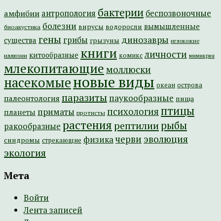
бактерии
амфибии
антропология
беспозвоночные
болезни
вымышленные
вирусы
водоросли
биоакустика
гены
динозавры
грибы
существа
грызуны
иглокожие
книги
личности
китообразные
комикс
иллюзии
мимикрия
млекопитающие
моллюски
новые виды
насекомые
острова
океан
паразиты
паукообразные
палеонтология
пища
птицы
психология
приматы
планеты
протисты
растения
рептилии
рыбы
ракообразные
эволюция
черви
физика
синдромы
стрекающие
экология
Мета
Войти
Лента записей