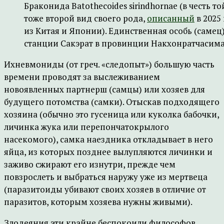
Браконида Batothecoides sirindhornae (в честь 
тоже второй вид своего рода,
описанный
в 2025 
из Китая и Японии). Единственная особь (самец
станции Сакэрат в провинции Накхонратчасима
Ихневмониды (от греч. «следопыт») большую часть
времени проводят за выслеживанием
новоявленных партнерш (самцы) или хозяев для
будущего потомства (самки). Отыскав подходящего
хозяина (обычно это гусеница или куколка бабочки,
личинка жука или перепончатокрылого
насекомого), самка наездника откладывает в него
яйца, из которых позднее вылупляются личинки и
заживо сжирают его изнутри, прежде чем
повзрослеть и выбраться наружу уже из мертвеца
(паразитоиды убивают своих хозяев в отличие от
паразитов, которым хозяева нужны живыми).
Злодеяния эти крайне беспокоили философов,