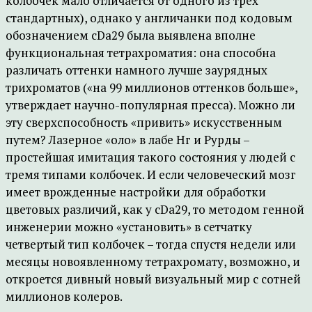
колбочек мало отличается от одного из трех
стандартных), однако у англичанки под кодовым
обозначением cDa29 была выявлена вполне
функциональная тетрахроматия: она способна
различать оттенки намного лучше заурядных
трихроматов («на 99 миллионов оттенков больше»,
утверждает научно-популярная пресса). Можно ли
эту сверхспособность «привить» искусственным
путем? Лазерное «оло» в лабе Нг и Рурды –
простейшая имитация такого состояния у людей с
тремя типами колбочек. И если человеческий мозг
имеет врожденные настройки для обработки
цветовых различий, как у cDa29, то методом генной
инженерии можно «установить» в сетчатку
четвертый тип колбочек – тогда спустя недели или
месяцы новоявленному тетрахромату, возможно, и
откроется дивный новый визуальный мир с сотней
миллионов колеров.