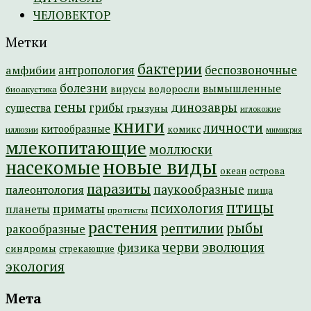
ЧЕЛОВЕКТОР
Метки
бактерии
амфибии
антропология
беспозвоночные
болезни
вымышленные
вирусы
водоросли
биоакустика
гены
динозавры
грибы
существа
грызуны
иглокожие
книги
личности
китообразные
комикс
иллюзии
мимикрия
млекопитающие
моллюски
новые виды
насекомые
острова
океан
паразиты
паукообразные
палеонтология
пища
птицы
психология
приматы
планеты
протисты
растения
рептилии
рыбы
ракообразные
эволюция
черви
физика
синдромы
стрекающие
экология
Мета