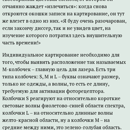
отчаянно жаждет «излечиться»: когда снова
откроются окошки записи на картирование, он тут
же влезет в одно из них. «Я буду очень разочарован,
если закончу диссер, так и не увидев цвет, на
изучение которого потратил здесь внушительную
часть времени!»
Индивидуальное картирование необходимо для
того, чтобы выявить расположение так называемых
M-колбочек – главную цель для лазера. Есть три
типа колбочек: S, M и L – буквы означают размер,
только не одежды, а волны, то есть ее длину,
требуемую для активации фоторецептора.
Колбочки S реагируют на относительно короткие
световые волны фиолетово-синей области спектра,
колбочки L – на относительно длинные волны
желто-красной области, ну а колбочки M – на
средние между ними, это зелено-голубая область.