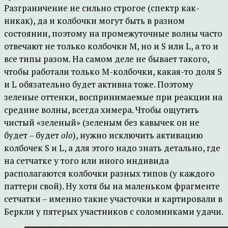
Разграничение не сильно строгое (спектр как-
никак), да и колбочки могут быть в разном
состоянии, поэтому на промежуточные волны часто
отвечают не только колбочки M, но и S или L, а то и
все типы разом. На самом деле не бывает такого,
чтобы работали только M-колбочки, какая-то доля S
и L обязательно будет активна тоже. Поэтому
зеленые оттенки, воспринимаемые при реакции на
средние волны, всегда химера. Чтобы ощутить
чистый «зеленый» (зеленым без кавычек он не
будет – будет
olo
), нужно исключить активацию
колбочек S и L, а для этого надо знать детально, где
на сетчатке у того или иного индивида
располагаются колбочки разных типов (у каждого
паттерн свой). Ну хотя бы на маленьком фрагменте
сетчатки – именно такие участочки и картировали в
Беркли у пятерых участников с соломинками удачи.