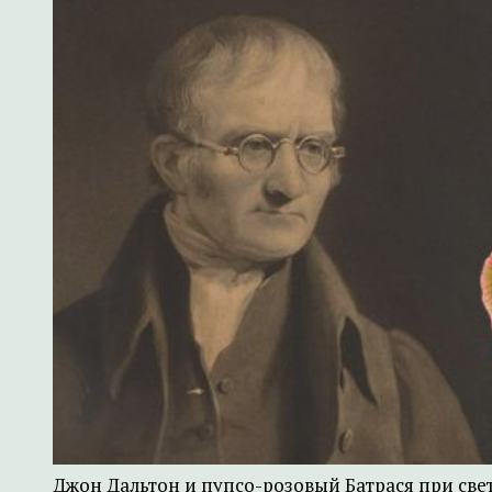
Джон Дальтон и пупсо-розовый Батрася при свет