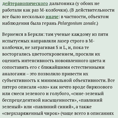
дейтеранопического
дальтоника (у обоих не
работали как раз М-колбочки). (В действительности
все было несколько
иначе
: в частности, объектом
наблюдения была герань
Pelargonium zonale
.)
Вернемся в Беркли: там ученые каждому из пяти
испытуемых направляли лазер строго в М-
колбочки, не затрагивая S и L, и, пока те
восторгались цветооткровением, просили их
оценить интенсивность новоявленного цвета и
сопоставить его с ближайшими естественными
аналогами – это позволило привести их
субъективность к минимальной объективности. Все
пятеро описали «оло» как нечто вроде бирюзового
или смеси зеленого и голубого, «сине-зеленый
беспрецедентной насыщенности», «павлиний
зеленый» или «павлиний синий», а также
«сверхзаряженный чирок» (чаще всего в описаниях