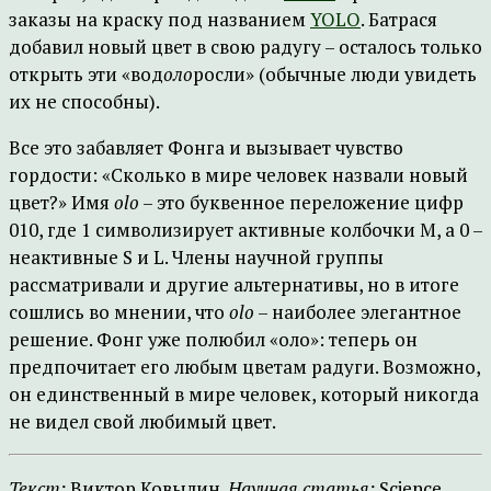
заказы на краску под названием
YOLO
. Батрася
добавил новый цвет в свою радугу – осталось только
открыть эти «вод
оло
росли» (обычные люди увидеть
их не способны).
Все это забавляет Фонга и вызывает чувство
гордости: «Сколько в мире человек назвали новый
цвет?» Имя
olo
– это буквенное переложение цифр
010, где 1 символизирует активные колбочки M, а 0 –
неактивные S и L. Члены научной группы
рассматривали и другие альтернативы, но в итоге
сошлись во мнении, что
olo
– наиболее элегантное
решение. Фонг уже полюбил «оло»: теперь он
предпочитает его любым цветам радуги. Возможно,
он единственный в мире человек, который никогда
не видел свой любимый цвет.
Текст:
Виктор Ковылин.
Научная статья:
Science