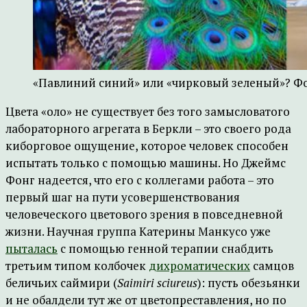
«Павлиний синий» или «чирковый зеленый»? Фото
Цвета «оло» не существует без того замысловатого
лабораторного агрегата в Беркли – это своего рода
киборговое ощущение, которое человек способен
испытать только с помощью машины. Но Джеймс
Фонг надеется, что его с коллегами работа – это
первый шаг на пути усовершенствования
человеческого цветового зрения в повседневной
жизни. Научная группа Катерины Манкусо уже
пыталась
с помощью генной терапии снабдить
третьим типом колбочек
дихроматических
самцов
беличьих саймири (
Saimiri sciureus
): пусть обезьянки
и не обалдели тут же от цветопреставления, но по