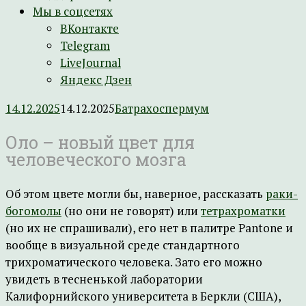
Мы в соцсетях
ВКонтакте
Telegram
LiveJournal
Яндекс Дзен
14.12.2025
14.12.2025
Батрахоспермум
Оло – новый цвет для
человеческого мозга
Об этом цвете могли бы, наверное, рассказать
раки-
богомолы
(но они не говорят) или
тетрахроматки
(но их не спрашивали), его нет в палитре Pantone и
вообще в визуальной среде стандартного
трихроматического человека. Зато его можно
увидеть в тесненькой лаборатории
Калифорнийского университета в Беркли (США),