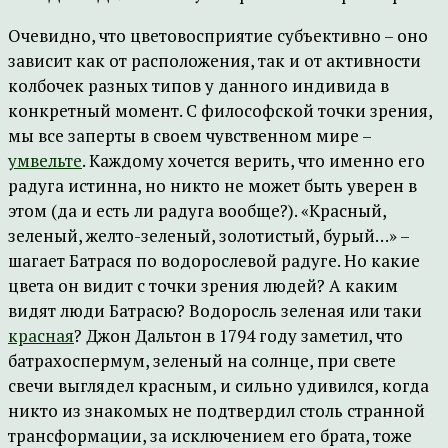
Очевидно, что цветовосприятие субъективно – оно
зависит как от расположения, так и от активности
колбочек разных типов у данного индивида в
конкретный момент. С философской точки зрения,
мы все заперты в своем чувственном мире –
умвельте
. Каждому хочется верить, что именно его
радуга истинна, но никто не может быть уверен в
этом (да и есть ли радуга вообще?). «Красный,
зеленый, желто-зеленый, золотистый, бурый…» –
шагает Батрася по водорослевой радуге. Но какие
цвета он видит с точки зрения людей? А каким
видят люди Батрасю? Водоросль зеленая или таки
красная
? Джон Дальтон в 1794 году заметил, что
батрахоспермум, зеленый на солнце, при свете
свечи выглядел красным, и сильно удивился, когда
никто из знакомых не подтвердил столь странной
трансформации, за исключением его брата, тоже