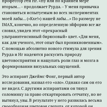
профессор Рен Нг. «Ну или по крайней мере
вторым… – продолжает Рурда. – У меня привычка
становиться испытуемым во всех экспериментах
моей лабы… («Кхе!») нашей лабы…» По размеру не
IMAX, конечно, но определенную эйфорию все же
словил, увидев этот «прекрасный
ультраинтенсивный бирюзовый» цвет. «Для меня,
как для ученого, этот опыт был проникновенным».
С помощью абсолютно нового стимула для зрения
Рурда и Нг надеются раскусить природу
цветовосприятия и нащупать роли глаз и мозга в
формировании визуальных ощущений.
Это аспирант Джеймс Фонг, первый автор
исследования, назвал его «оло». Однако сам он его
не видел. С другими аспирантами он тянул
соломинку за право откартировать сетчатку, но не
вытянул, увы. В результате у него развилась весьма
своеобразная цветовая слепота, от которой он