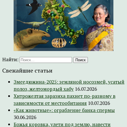
Найти:
Свежайшие статьи
Змеедюжина-2025: земляной носозмей, усатый
полоз, желтомордый хабу
16.07.2026
Хитрожелтая заразиха пахнет по-разному в
зависимости от местообитания
10.07.2026
«Как животные»: ограбление банка спермы
30.06.2026
Божья коровка, улети под землю, навести