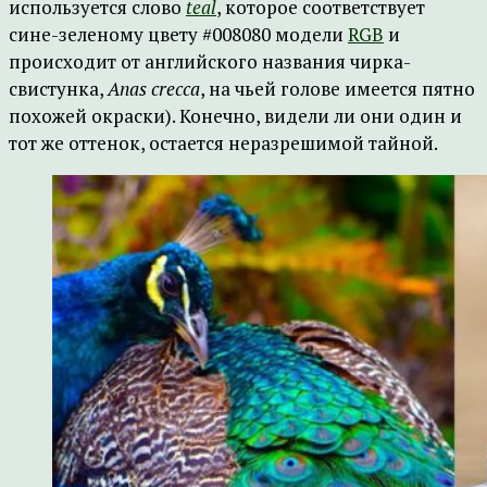
используется слово
teal
, которое соответствует
сине-зеленому цвету #008080 модели
RGB
и
происходит от английского названия чирка-
свистунка,
Anas crecca
, на чьей голове имеется пятно
похожей окраски). Конечно, видели ли они один и
тот же оттенок, остается неразрешимой тайной.