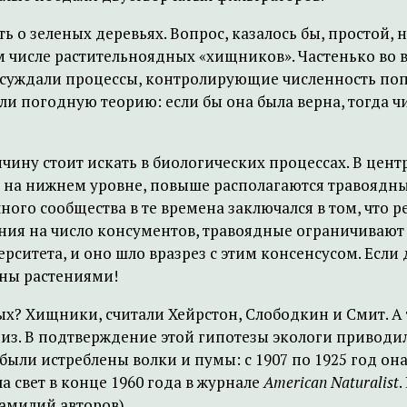
зеленых деревьях. Вопрос, казалось бы, простой, но 
 числе растительноядных «хищников». Частенько во 
суждали процессы, контролирующие численность поп
ли погодную теорию: если бы она была верна, тогда 
чину стоит искать в биологических процессах. В це
 на нижнем уровне, повыше располагаются травоядны
ного сообщества в те времена заключался в том, что
ния на число консументов, травоядные ограничивают 
ситета, и оно шло вразрез с этим консенсусом. Если 
ены растениями!
ых? Хищники, считали Хейрстон, Слободкин и Смит. 
вниз. В подтверждение этой гипотезы экологи привод
были истреблены волки и пумы: с 1907 по 1925 год она 
ла свет в конце 1960 года в журнале
American Naturalist
.
амилий авторов).