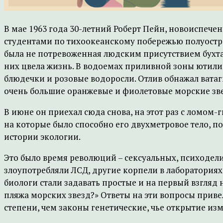
В мае 1963 года 30-летний Роберт Пейн, новоиспече
студентами по тихоокеанскому побережью полуостров
была не потревоженная людским присутствием бухта
них цвела жизнь. В водоемах приливной зоны ютили
блюдечки и розовые водоросли. Отлив обнажал вата
очень большие оранжевые и фиолетовые морские з
В июне он приехал сюда снова, на этот раз с ломом
на которые было способно его двухметровое тело, п
истории экологии.
Это было время революций – сексуальных, психодели
злоупотребляли ЛСД, другие корпели в лабораториях
биологи стали задавать простые и на первый взгля
пляжа морских звезд?» Ответы на эти вопросы прив
степени, чем законы генетические, чье открытие из