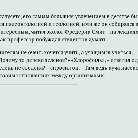
сачусетс, его самым большим увлечением в детстве б
ся палеонтологией и геологией, ими же он собирался 
интересным, читал эколог Фредерик Смит – на лекция
как профессор побуждал студентов думать.
ителям не очень хочется учить, а учащимся учиться, –
чему то дерево зеленое?» «Хлорофиль», – ответил оди
елень не съедена? – спросил он. – Там ведь куча насе
х взаимоотношениях между организмами.