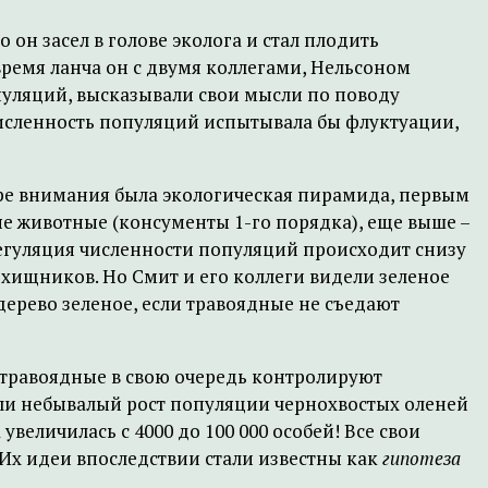
он засел в голове эколога и стал плодить
время ланча он с двумя коллегами, Нельсоном
уляций, высказывали свои мысли по поводу
численность популяций испытывала бы флуктуации,
нтре внимания была экологическая пирамида, первым
е животные (консументы 1-го порядка), еще выше –
 регуляция численности популяций происходит снизу
хищников. Но Смит и его коллеги видели зеленое
дерево зеленое, если травоядные не съедают
А травоядные в свою очередь контролируют
или небывалый рост популяции чернохвостых оленей
увеличилась с 4000 до 100 000 особей! Все свои
 Их идеи впоследствии стали известны как
гипотеза