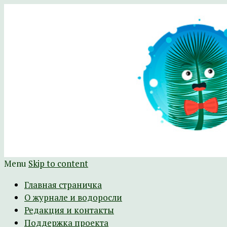
Научно-развлекательный журнал Батра
The Batrachospermum Magazine
Menu
Skip to content
Главная страничка
О журнале и водоросли
Редакция и контакты
Поддержка проекта