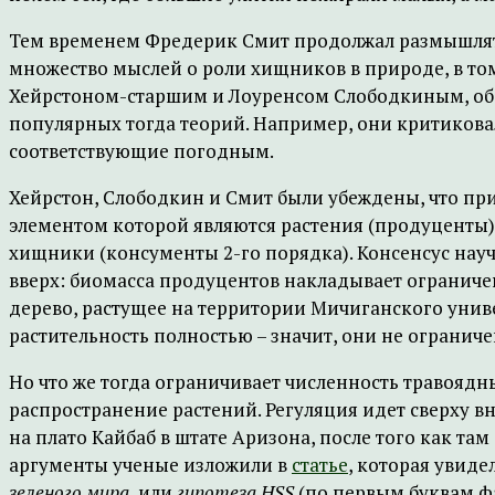
Тем временем Фредерик Смит продолжал размышлять о 
множество мыслей о роли хищников в природе, в том
Хейрстоном-старшим и Лоуренсом Слободкиным, об
популярных тогда теорий. Например, они критикова
соответствующие погодным.
Хейрстон, Слободкин и Смит были убеждены, что при
элементом которой являются растения (продуценты)
хищники (консументы 2-го порядка). Консенсус науч
вверх: биомасса продуцентов накладывает ограниче
дерево, растущее на территории Мичиганского универ
растительность полностью – значит, они не огранич
Но что же тогда ограничивает численность травоядн
распространение растений. Регуляция идет сверху 
на плато Кайбаб в штате Аризона, после того как там 
аргументы ученые изложили в
статье
, которая увиде
зеленого мира
, или
гипотеза HSS
(по первым буквам ф