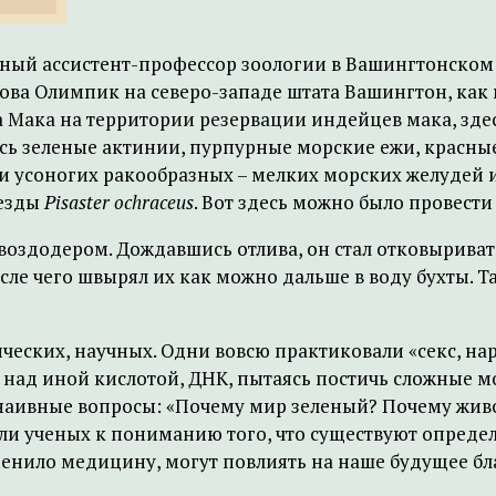
нный ассистент-профессор зоологии в Вашингтонском 
а Олимпик на северо-западе штата Вашингтон, как вд
 Мака на территории резервации индейцев мака, здес
сь зеленые актинии, пурпурные морские ежи, красные
ги усоногих ракообразных – мелких морских желудей 
везды
Pisaster ochraceus
. Вот здесь можно было провести
-гвоздодером. Дождавшись отлива, он стал отковырива
осле чего швырял их как можно дальше в воду бухты. 
ческих, научных. Одни вовсю практиковали «секс, на
 над иной кислотой, ДНК, пытаясь постичь сложные м
д наивные вопросы: «Почему мир зеленый? Почему жи
ели ученых к пониманию того, что существуют опреде
менило медицину, могут повлиять на наше будущее бла