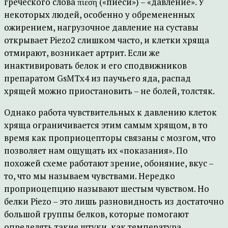
греческого слова πίεση («пиеси») – «давление». У
некоторых людей, особенно у обремененных
ожирением, нагрузочное давление на суставы
открывает Piezo2 слишком часто, и клетки хряща
отмирают, возникает артрит. Если же
инактивировать белок и его сподвижников
препаратом GsMTx4 из паучьего яда, распад
хрящей можно приостановить – не болей, толстяк.
Однако работа чувствительных к давлению клеток
хряща ограничивается этим самым хрящом, в то
время как проприоцепторы связаны с мозгом, что
позволяет нам ощущать их «показания». По
похожей схеме работают зрение, обоняние, вкус –
то, что мы называем чувствами. Нередко
проприоцепцию называют шестым чувством. Но
белки Piezo – это лишь разновидность из достаточно
большой группы белков, которые помогают
определять такие штуки, как температура,