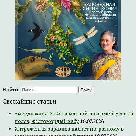
Найти:
Свежайшие статьи
Змеедюжина-2025: земляной носозмей, усатый
полоз, желтомордый хабу
16.07.2026
Хитрожелтая заразиха пахнет по-разному в