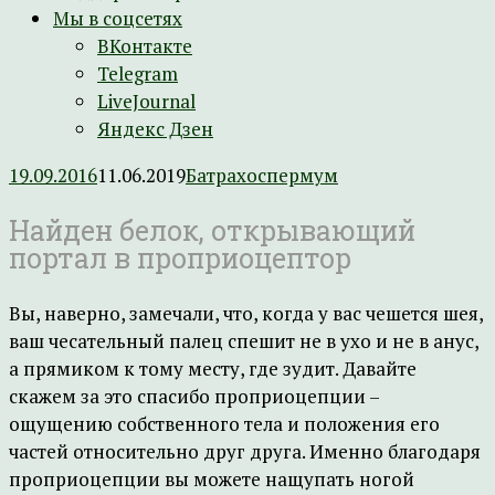
Мы в соцсетях
ВКонтакте
Telegram
LiveJournal
Яндекс Дзен
19.09.2016
11.06.2019
Батрахоспермум
Найден белок, открывающий
портал в проприоцептор
Вы, наверно, замечали, что, когда у вас чешется шея,
ваш чесательный палец спешит не в ухо и не в анус,
а прямиком к тому месту, где зудит. Давайте
скажем за это спасибо проприоцепции –
ощущению собственного тела и положения его
частей относительно друг друга. Именно благодаря
проприоцепции вы можете нащупать ногой