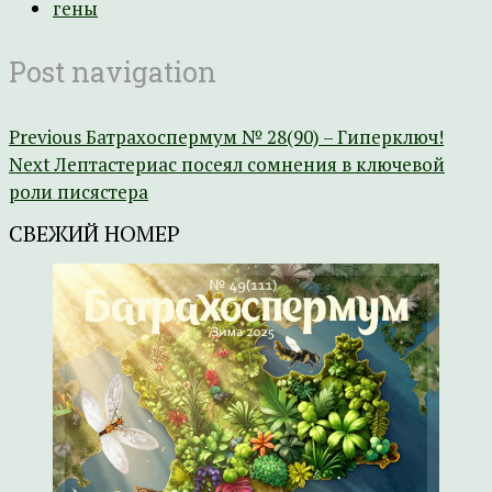
гены
Post navigation
Previous
Батрахоспермум № 28(90) – Гиперключ!
Next
Лептастериас посеял сомнения в ключевой
роли писястера
СВЕЖИЙ НОМЕР