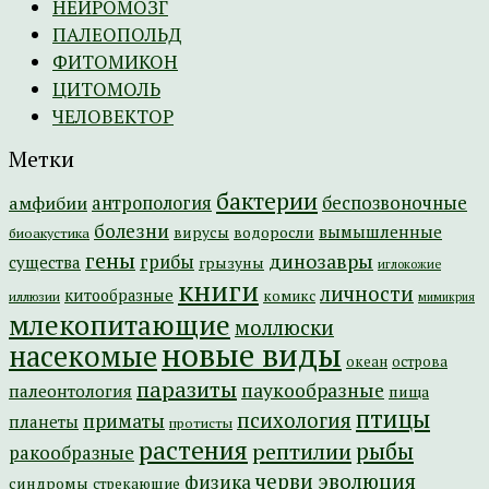
НЕЙРОМОЗГ
ПАЛЕОПОЛЬД
ФИТОМИКОН
ЦИТОМОЛЬ
ЧЕЛОВЕКТОР
Метки
бактерии
амфибии
антропология
беспозвоночные
болезни
вымышленные
вирусы
водоросли
биоакустика
гены
динозавры
грибы
существа
грызуны
иглокожие
книги
личности
китообразные
комикс
иллюзии
мимикрия
млекопитающие
моллюски
новые виды
насекомые
острова
океан
паразиты
паукообразные
палеонтология
пища
птицы
психология
приматы
планеты
протисты
растения
рептилии
рыбы
ракообразные
эволюция
черви
физика
синдромы
стрекающие