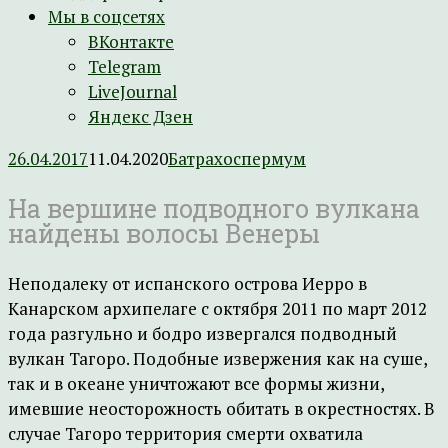
Мы в соцсетях
ВКонтакте
Telegram
LiveJournal
Яндекс Дзен
26.04.2017
11.04.2020
Батрахоспермум
На вершине подводного вулкана
найдены волосы Венеры
Неподалеку от испанского острова Иерро в
Канарском архипелаге с октября 2011 по март 2012
года разгульно и бодро извергался подводный
вулкан Тагоро. Подобные извержения как на суше,
так и в океане уничтожают все формы жизни,
имевшие неосторожность обитать в окрестностях. В
случае Тагоро территория смерти охватила