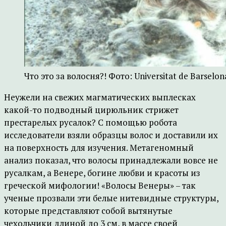
Что это за волосня?! Фото: Universitat de Barselon
Неужели на свежих магматических выплесках
какой-то подводный цирюльник стрижет
престарелых русалок? С помощью робота
исследователи взяли образцы волос и доставили их
на поверхность для изучения. Метагеномный
анализ показал, что волосы принадлежали вовсе не
русалкам, а Венере, богине любви и красоты из
греческой мифологии! «Волосы Венеры» – так
ученые прозвали эти белые нитевидные структуры,
которые представляют собой вытянутые
чехольчики длиной до 3 см, в массе своей