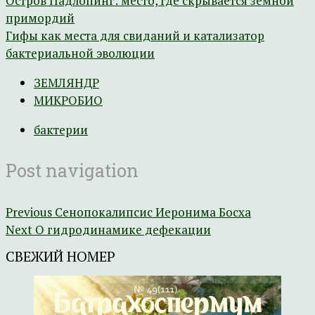
Остров Падлопинг: место, где скрывается земной
примордий
Гифы как места для свиданий и катализатор
бактериальной эволюции
ЗЕМЛЯНДР
МИКРОБИО
бактерии
Post navigation
Previous
Сенопокалипсис Иеронима Босха
Next
О гидродинамике дефекации
СВЕЖИЙ НОМЕР