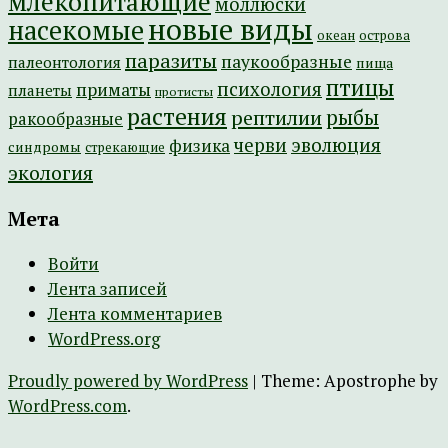
млекопитающие
моллюски
новые виды
насекомые
острова
океан
паразиты
паукообразные
палеонтология
пища
птицы
психология
приматы
планеты
протисты
растения
рептилии
рыбы
ракообразные
эволюция
черви
физика
синдромы
стрекающие
экология
Мета
Войти
Лента записей
Лента комментариев
WordPress.org
Proudly powered by WordPress
|
Theme: Apostrophe by
WordPress.com
.