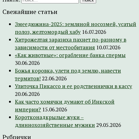
Свежайшие статьи
Змеедюжина-2025: земляной носозмей, усатый
полоз, желтомордый хабу
16.07.2026
Хитрожелтая заразиха пахнет по-разному в
зависимости от местообитания
10.07.2026
«Как животные»: ограбление банка спермы
30.06.2026
Божья коровка, улети под землю, навести
термитов!
22.06.2026
Улиточка Пикассо и ее родственнички в кассу
20.06.2026
Как часто хомячки думают об Инкской
империи?
15.06.2026
Коротконадкрылые жуки –
длиннохозяйственные мужики
29.05.2026
Рубрички