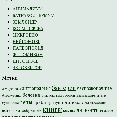
АНИМАЛИУМ
БАТРАХОСПЕРМУМ
ЗЕМЛЯНДР
КОСМОСФЕРА
МИКРОБИО
НЕЙРОМОЗГ
ПАЛЕОПОЛЬД
ФИТОМИКОН
ЦИТОМОЛЬ
ЧЕЛОВЕКТОР
Метки
бактерии
амфибии
антропология
беспозвоночные
болезни
вымышленные
вирусы
водоросли
биоакустика
гены
динозавры
грибы
существа
грызуны
иглокожие
книги
личности
китообразные
комикс
иллюзии
мимикрия