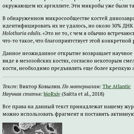
окружающем их аргиллите. Эти микробы уже были та
В обнаруженном микросообществе костей динозавра 
идентифицировать их не удалось, но около 30% ДНК
Holothuria edulis
. «Это не то, с чем я обычно встречаю
что-то такое, что благоприятствует этой конкретной
Данное неожиданное открытие возвращает научное 
виде в мезозойских костях, согласно некоторым см
кости, необходимо предъявлять еще более крепкую
Текст:
Виктор Ковылин.
По материалам:
The Atlantic
Научная статья:
bioRxiv
(Saitta et al., 2018)
Все права на данный текст принадлежат нашему жур
можно использовать фрагмент и поставить активную 