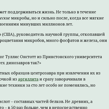
жет поддерживаться жизнь. Не только в течение
еские
микробы, но и сильно после, когда все мягкие
аслоениями минувших миллионов лет.
го (США), руководитель научной группы, откопавшей
процветания микробов, много фосфатов и железа, они
лог Туллис Онстотт из Принстонского университета
сех динозавров так?»
тных образцов центрозавра при извлечении их из
лочкой из
аргиллита
и сразу заворачивали в
ие техники за сто лет особо не поменялись, но
от – составных частей белков. Не древних, а
 – в 50 раз больше, чем в непосредственно