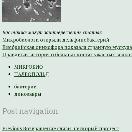
Вас также могут заинтересовать статьи:
Микробиологи открыли дельфинобактерий
Кембрийская онихофора показала странную мускула
Правдивая история о больных костях ужасных волк
МИКРОБИО
ПАЛЕОПОЛЬД
бактерии
динозавры
Post navigation
Previous
Возвращение слизи: нескорый процесс