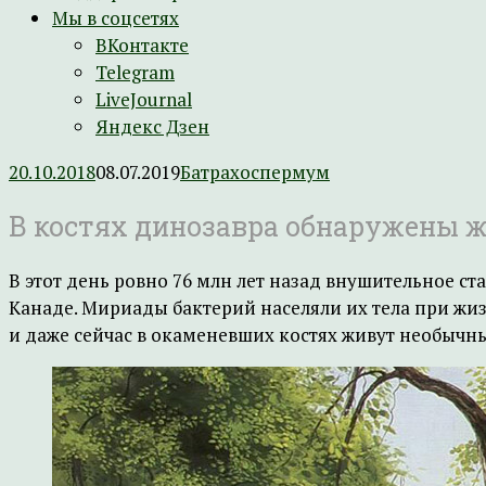
Мы в соцсетях
ВКонтакте
Telegram
LiveJournal
Яндекс Дзен
20.10.2018
08.07.2019
Батрахоспермум
В костях динозавра обнаружены 
В этот день ровно 76 млн лет назад внушительное с
Канаде. Мириады бактерий населяли их тела при жи
и даже сейчас в окаменевших костях живут необычны