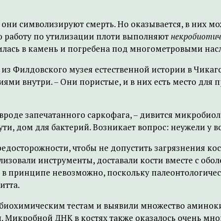
они символизируют смерть. Но оказывается, в них мо
ою работу по утилизации плоти выполняют
некробиотич
атилась в камень и погребена под многометровыми н
та из Филдовского музея естественной истории в Чика
ями внутри. – Они пористые, и в них есть место для 
о вроде запечатанного саркофага, – дивится микробио
сути, дом для бактерий. Возникает вопрос: неужели у в
досторожности, чтобы не допустить загрязнения кос
лизовали инструменты, доставали кости вместе с обо
 в принципе невозможно, поскольку палеонтологическ
итта.
биохимическим тестам и выявили множество аминокисл
Микробной ДНК в костях также оказалось очень много