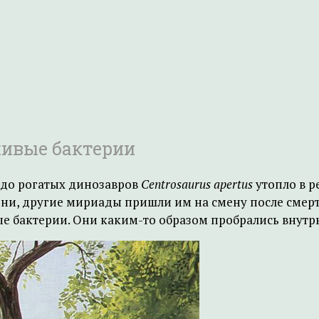
живые бактерии
тадо рогатых динозавров
Centrosaurus apertus
утопло в р
зни, другие мириады пришли им на смену после смер
е бактерии. Они каким-то образом пробрались внутрь