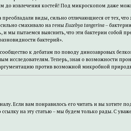
м до извлечения костей! Под микроскопом даже можн
преобладали виды, сильно отличающиеся от тех, что
 сильно смахивало на гены
Euzebya tangerina
– бактери
сь, и мы пытаемся выяснить, что эти бактерии собой пр
 разновидности бактерий».
сообщество к дебатам по поводу динозавровых белко
елым исследователям. Теперь, зная о возможности п
 аргументацию против возможной микробной природы
налу. Если вам понравилось его читать и вы хотите 
ссылку на эту статью – мы будем только рады. С ува