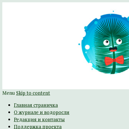
Научно-развлекательный журнал Батра
The Batrachospermum Magazine
Menu
Skip to content
Главная страничка
О журнале и водоросли
Редакция и контакты
Поддержка проекта