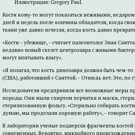
Иллюстрация: Gregory Paul.
Кости кому-то могут показаться неживыми, недаром 
дней и недель после кончины обладателя, когда св
ткани уже давно исчезли, когда кость давно превр
«Кости – убежище, – считает палеонтолог Эван Саит
недавно новый скелет центрозавра с живыми бактери
могут впитывать влагу».
«Я полагал, что кость динозавра должна быть чем-т
(США), работавший с Саиттой. – Отнюдь нет. Это, по 
Исследователи предприняли все возможные меры пре
породы. Они мыли спиртом перчатки и маски, стери
стерилизованную фольгу. «Стерильно собирать кости
думаю, мы проделали хорошую работу», – говорит Са
В лаборатории ученые подвергли фрагменты костей 
современных. Вероятно, микробного происхождения. 