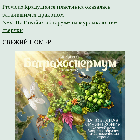
Previous
Крадущаяся пластинка оказалась
затаившимся драконом
Next
На Гавайях обнаружены мурлыкающие
сверчки
СВЕЖИЙ НОМЕР