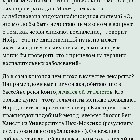
Крона. Механизм этого нетривиального метода до
сих пор не разгадан. Может, там как-то
задействована эндоканнабиноидная система? «О,
это могло бы быть недостающим звеном в вопросе
о том, как черви снижают воспаление, – говорит
Нэйр. – Это не единственный путь, но может
являться одним из механизмов, и мы и впрямь
могли бы проверить это с прицелом на терапию
воспалительных заболеваний».
Да и сама конопля чем плоха в качестве лекарства?
Например, кочевые пигмеи ака, обитающие в
бассейне реки Конго,
лечатся ей от глистов
. Кто
больше дунет – тому гельминты меньше досаждают.
Народности в окрестностях озера Виктория тоже
практикуют подобный метод, уверяет биолог Бен
Ханелт из Университета Нью-Мексико (результаты
исследования не опубликованы). Он вежливо
собрал у этих людей какашки, разыскал в них яйца