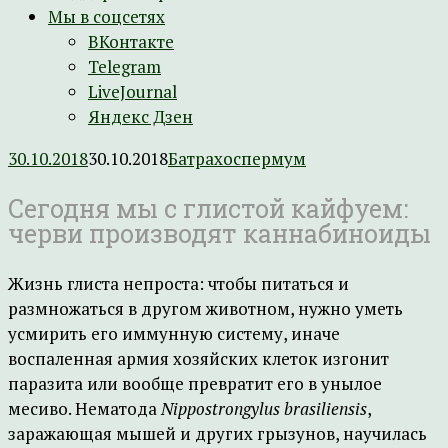
Мы в соцсетях
ВКонтакте
Telegram
LiveJournal
Яндекс Дзен
30.10.2018
30.10.2018
Батрахоспермум
Сегодня мы с глистой кайфуем:
черви производят каннабиноиды
Жизнь глиста непроста: чтобы питаться и
размножаться в другом животном, нужно уметь
усмирить его иммунную систему, иначе
воспаленная армия хозяйских клеток изгонит
паразита или вообще превратит его в унылое
месиво. Нематода
Nippostrongylus brasiliensis
,
заражающая мышей и других грызунов, научилась