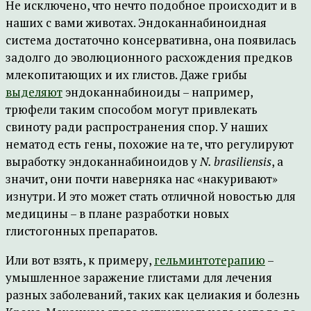
Не исключено, что нечто подобное происходит и в
наших с вами животах. Эндоканнабиноидная
система достаточно консервативна, она появилась
задолго до эволюционного расхождения предков
млекопитающих и их глистов. Даже грибы
выделяют
эндоканнабиноиды – например,
трюфели таким способом могут привлекать
свиноту ради распространения спор. У наших
нематод есть гены, похожие на те, что регулируют
выработку эндоканнабиноидов у
N. brasiliensis
, а
значит, они почти наверняка нас «накуривают»
изнутри. И это может стать отличной новостью для
медицины – в плане разработки новых
глистогонных препаратов.
Или вот взять, к примеру,
гельминтотерапию
–
умышленное заражение глистами для лечения
разных заболеваний, таких как целиакия и болезнь