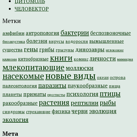
ЦИТОМОЛЬ
ЧЕЛОВЕКТОР
Метки
бактерии
амфибии
антропология
беспозвоночные
болезни
вымышленные
вирусы
водоросли
биоакустика
гены
динозавры
грибы
существа
грызуны
иглокожие
книги
личности
китообразные
комикс
иллюзии
мимикрия
млекопитающие
моллюски
новые виды
насекомые
острова
океан
паразиты
паукообразные
палеонтология
пища
птицы
психология
приматы
планеты
протисты
растения
рептилии
рыбы
ракообразные
эволюция
черви
физика
синдромы
стрекающие
экология
Мета