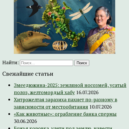
Найти:
Свежайшие статьи
Змеедюжина-2025: земляной носозмей, усатый
полоз, желтомордый хабу
16.07.2026
Хитрожелтая заразиха пахнет по-разному в
зависимости от местообитания
10.07.2026
«Как животные»: ограбление банка спермы
30.06.2026
Божья коровка, улети под землю, навести