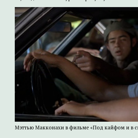
Мэттью Макконахи в фильме «Под кайфом и в см