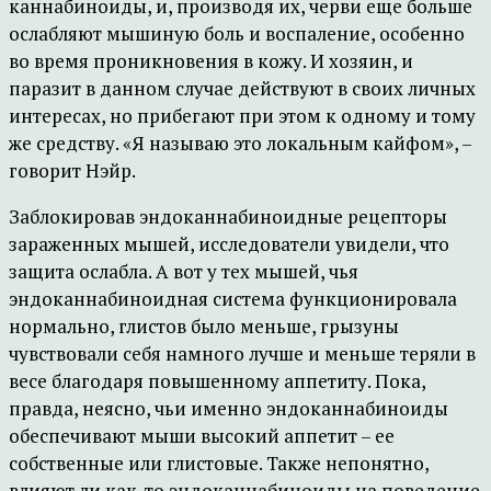
каннабиноиды, и, производя их, черви еще больше
ослабляют мышиную боль и воспаление, особенно
во время проникновения в кожу. И хозяин, и
паразит в данном случае действуют в своих личных
интересах, но прибегают при этом к одному и тому
же средству. «Я называю это локальным кайфом», –
говорит Нэйр.
Заблокировав эндоканнабиноидные рецепторы
зараженных мышей, исследователи увидели, что
защита ослабла. А вот у тех мышей, чья
эндоканнабиноидная система функционировала
нормально, глистов было меньше, грызуны
чувствовали себя намного лучше и меньше теряли в
весе благодаря повышенному аппетиту. Пока,
правда, неясно, чьи именно эндоканнабиноиды
обеспечивают мыши высокий аппетит – ее
собственные или глистовые. Также непонятно,
влияют ли как-то эндоканнабиноиды на поведение