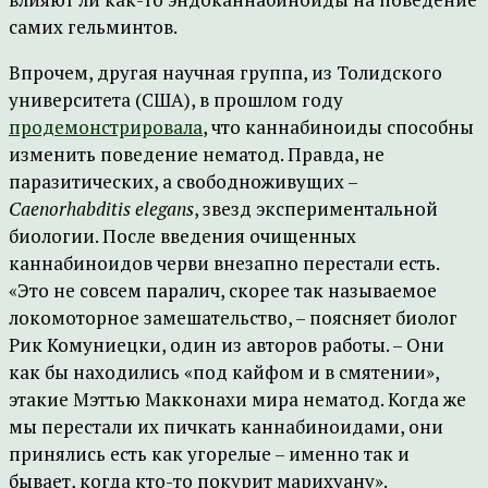
самих гельминтов.
Впрочем, другая научная группа, из Толидского
университета (США), в прошлом году
продемонстрировала
, что каннабиноиды способны
изменить поведение нематод. Правда, не
паразитических, а свободноживущих –
Caenorhabditis elegans
, звезд экспериментальной
биологии. После введения очищенных
каннабиноидов черви внезапно перестали есть.
«Это не совсем паралич, скорее так называемое
локомоторное замешательство, – поясняет биолог
Рик Комуниецки, один из авторов работы. – Они
как бы находились «под кайфом и в смятении»,
этакие Мэттью Макконахи мира нематод. Когда же
мы перестали их пичкать каннабиноидами, они
принялись есть как угорелые – именно так и
бывает, когда кто-то покурит марихуану».