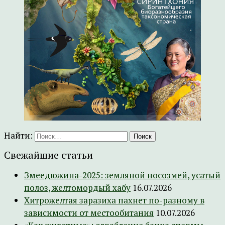
Найти:
Свежайшие статьи
Змеедюжина-2025: земляной носозмей, усатый
полоз, желтомордый хабу
16.07.2026
Хитрожелтая заразиха пахнет по-разному в
зависимости от местообитания
10.07.2026