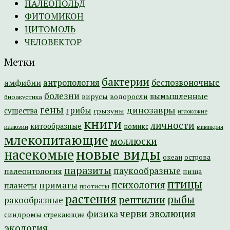
ПАЛЕОПОЛЬД
ФИТОМИКОН
ЦИТОМОЛЬ
ЧЕЛОВЕКТОР
Метки
бактерии
амфибии
антропология
беспозвоночные
болезни
вымышленные
вирусы
водоросли
биоакустика
гены
динозавры
грибы
существа
грызуны
иглокожие
книги
личности
китообразные
комикс
иллюзии
мимикрия
млекопитающие
моллюски
новые виды
насекомые
острова
океан
паразиты
паукообразные
палеонтология
пища
птицы
психология
приматы
планеты
протисты
растения
рептилии
рыбы
ракообразные
эволюция
черви
физика
синдромы
стрекающие
экология