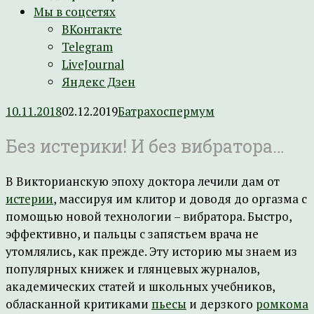
Мы в соцсетях
ВКонтакте
Telegram
LiveJournal
Яндекс Дзен
10.11.2018
02.12.2019
Батрахоспермум
Без истерики! И без вибратора…
В Викторианскую эпоху доктора лечили дам от
истерии
, массируя им клитор и доводя до оргазма с
помощью новой технологии – вибратора. Быстро,
эффективно, и пальцы с запястьем врача не
утомлялись, как прежде. Эту историю мы знаем из
популярных книжек и глянцевых журналов,
академических статей и школьных учебников,
обласканной критиками
пьесы
и дерзкого
ромкома