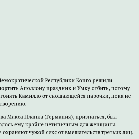
Демократической Республики Конго решили
портить Аполлону праздник и Умку отбить, потому
отгонять Камилло от сношающейся парочки, пока не
етворению.
а Макса Планка (Германия), признаться, был
залось ему крайне нетипичным для женщины.
 охраняют чужой секс от вмешательств третьих лиц.