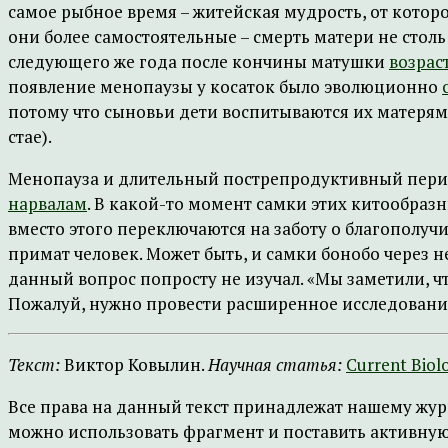
самое рыбное время – житейская мудрость, от которой
они более самостоятельные – смерть матери не столь
следующего же года после кончины матушки
возраст
появление менопаузы у косаток было эволюционно
потому что сыновьи дети воспитываются их матерями 
стае).
Менопауза и длительный пострепродуктивный пери
нарвалам
. В какой-то момент самки этих китообра
вместо этого переключаются на заботу о благополучи
примат человек. Может быть, и самки бонобо через не
данный вопрос попросту не изучал. «Мы заметили, ч
Пожалуй, нужно провести расширенное исследование
Текст:
Виктор Ковылин.
Научная статья:
Current Biol
Все права на данный текст принадлежат нашему жур
можно использовать фрагмент и поставить активную 