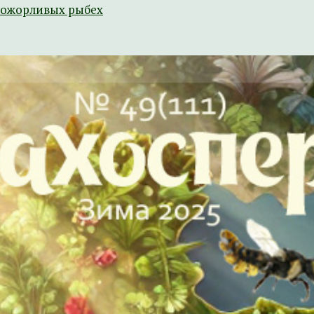
рожорливых рыбех