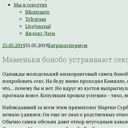
Мы в соцсетях
ВКонтакте
Telegram
LiveJournal
Яндекс Дзен
25.05.2019
31.05.2019
Батрахоспермум
Маменьки бонобо устраивают сек
Однажды молоденький низкоранговый самец бонобо 
попробовать секс. На беду мимо проходил Камилло, 
что… почему бы и нет. Но вдруг из кустов выпрыгнул
прогнала вовсе. Копуляция прошла успешно – тихо,
Наблюдавший за всем этим приматолог Мартин Сурбе
немало удивлен. Он еще не знал о родственных отн
Обычно самки обезьян дают отпор неугодным кавалер