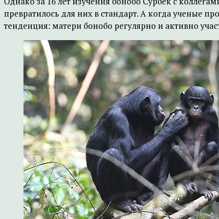
Однако за 16 лет изучения бонобо Сурбек с коллегам
превратилось для них в стандарт. А когда ученые п
тенденция: матери бонобо регулярно и активно учас