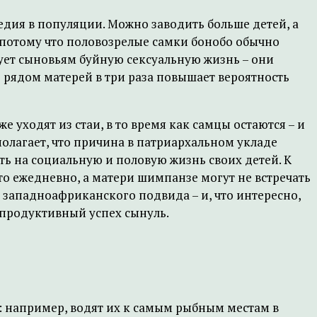
едия в популяции. Можно заводить больше детей, а
, потому что половозрелые самки бонобо обычно
рует сыновьям буйную сексуальную жизнь – они
е рядом матерей в три раза повышает вероятность
 уходят из стаи, в то время как самцы остаются – и
полагает, что причина в патриархальном укладе
ь на социальную и половую жизнь своих детей. К
то ежедневно, а матери шимпанзе могут не встречать
западноафриканского подвида – и, что интересно,
епродуктивный успех сынуль.
и: например, водят их к самым рыбным местам в