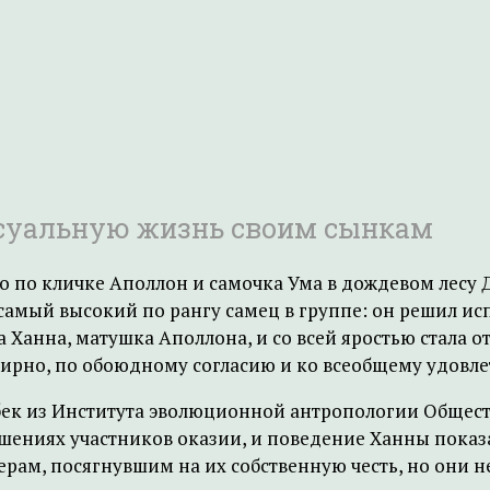
суальную жизнь своим сынкам
по кличке Аполлон и самочка Ума в дождевом лесу 
самый высокий по рангу самец в группе: он решил ис
а Ханна, матушка Аполлона, и со всей яростью стала 
 мирно, по обоюдному согласию и ко всеобщему удовл
к из Института эволюционной антропологии Обществ
ошениях участников оказии, и поведение Ханны пока
ам, посягнувшим на их собственную честь, но они не