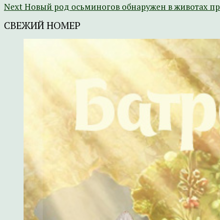
Next
Новый род осьминогов обнаружен в животах п
СВЕЖИЙ НОМЕР