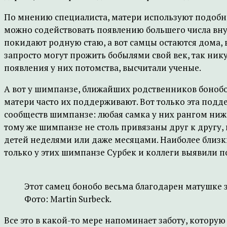
По мнению специалиста, матери используют подобные
можно содействовать появлению большего числа внук
покидают родную стаю, а вот самцы остаются дома, 
запросто могут прожить бобылями свой век, так ник
появления у них потомства, высчитали ученые.
А вот у шимпанзе, ближайших родственников бонобо, 
матери часто их поддерживают. Вот только эта подд
сообществ шимпанзе: любая самка у них рангом ниже
тому же шимпанзе не столь привязаны друг к другу,
детей неделями или даже месяцами. Наиболее близк
только у этих шимпанзе Сурбек и коллеги выявили 
Этот самец бонобо весьма благодарен матушке 
Фото: Martin Surbeck.
Все это в какой-то мере напоминает заботу, котору