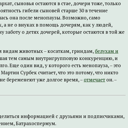
рхат, сыновья остаются в стае, дочери тоже, только
роятность гибели сыновей старше 30 в течение
чалась она после менопаузы. Возможно, само
 а не о внуках в помощь дочерям, как у людей,
у заботу о детях дочерей, которые остаются в той же
 видам животных – косаткам, гриндам,
белухам и
вышая тем самым внутригрупповую конкуренцию, и
о. Еще один вид, у которого есть менопауза, – это
 Мартин Сурбек считает, что это потому, что никто
не беременеют уже долгое время, –
отмечает
он. –
поделиться информацией с друзьями и подписчиками,
жением, Батрахоспермум.