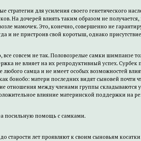
 стратегии для усиления своего генетического насл
ов. На дочерей влиять таким образом не получается
возле мамочек. Это, конечно, совершенно не гаранти
уда и не пристроив свой коротыш, однако присутстви
все совсем не так. Половозрелые самки шимпанзе тоже
ержка не влияет на их репродуктивный успех. Сурбек 
 любого самца и не имеет особых возможностей влият
 как бонобо: матери последних видят сыновей почти ч
ие отношения между членами группы складываются у 
положительное влияние материнской поддержки на р
за посильную помощь с самками.
ю до старости лет проявляют к своим сыновьям косатк