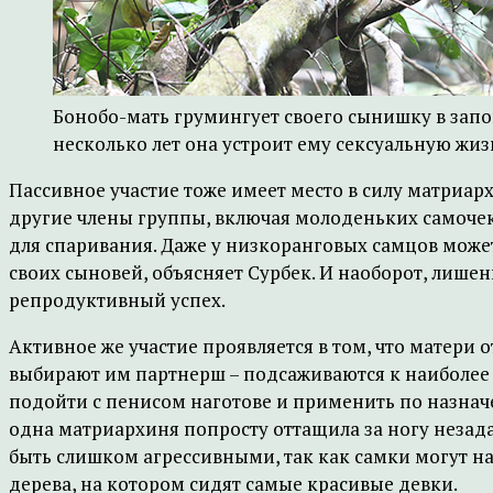
Бонобо-мать грумингует своего сынишку в запо
несколько лет она устроит ему сексуальную жизн
Пассивное участие тоже имеет место в силу матриар
другие члены группы, включая молоденьких самочек
для спаривания. Даже у низкоранговых самцов может 
своих сыновей, объясняет Сурбек. И наоборот, ли
репродуктивный успех.
Активное же участие проявляется в том, что матери 
выбирают им партнерш – подсаживаются к наиболее 
подойти с пенисом наготове и применить по назнач
одна матриархиня попросту оттащила за ногу незада
быть слишком агрессивными, так как самки могут на
дерева, на котором сидят самые красивые девки.