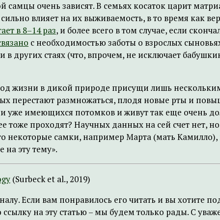
 самцы очень зависят. В семьях косаток царит матриа
 сильно влияет на их выживаемость, в то время как ве
ает в 8–14 раз
, и более всего в том случае, если скон
связано
с необходимостью заботы о взрослых сыновьях,
в других стаях (что, впрочем, не исключает бабушкин
од жизни в дикой природе присущи лишь нескольким
зных перестают размножаться, плодя новые рты и по
и уже имеющихся потомков и живут так еще очень долг
е тоже проходят? Научных данных на сей счет нет, но
то некоторые самки, например Марта (мать Камилло), 
 на эту тему».
ogy
(Surbeck et al., 2019)
налу. Если вам понравилось его читать и вы хотите 
ссылку на эту статью – мы будем только рады. С ува