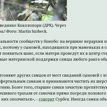
веднике Коколопори (ДРК). Через
ь! Фото: Martin Surbeck.
хальности сообществ у бонобо: на вершине иерархии н
, поэтому у сыновей, находящихся при маменьках в с
появиться шанс, если матери проведут их в центр ста
шенные материнской поддержки самцы любого ранга о
отгоняют других самцов от мест свиданий сыновей с и
фертильным самкам и принимаются чистить их шерсть 
ению. Более того, старшие самки зачастую препятст
чливого трахаля от самочки прямо посреди полового 
 них ополчиться», –
говорит
Сурбек. Иногда самки объ