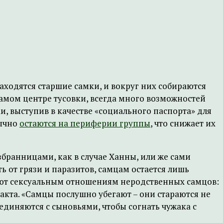
аходятся старшие самки, и вокруг них собираются
амом центре тусовки, всегда много возможностей
и, выступив в качестве «социального паспорта» для
бычно
остаются на периферии группы
, что снижает их
збранницами, как в случае Ханны, или же сами
от грязи и паразитов, самцам остается лишь
вуют сексуальным отношениям неродственных самцов:
акта. «Самцы послушно убегают – они стараются не
единяются с сыновьями, чтобы согнать чужака с