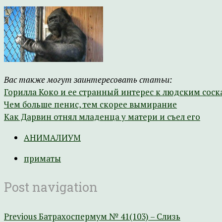
Вас также могут заинтересовать статьи:
Горилла Коко и ее странный интерес к людским сос
Чем больше пенис, тем скорее вымирание
Как Дарвин отнял младенца у матери и съел его
АНИМАЛИУМ
приматы
Post navigation
Previous
Батрахоспермум № 41(103) – Слизь