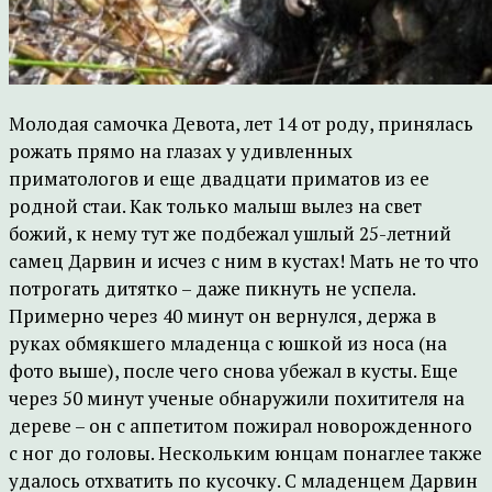
Молодая самочка Девота, лет 14 от роду, принялась
рожать прямо на глазах у удивленных
приматологов и еще двадцати приматов из ее
родной стаи. Как только малыш вылез на свет
божий, к нему тут же подбежал ушлый 25-летний
самец Дарвин и исчез с ним в кустах! Мать не то что
потрогать дитятко – даже пикнуть не успела.
Примерно через 40 минут он вернулся, держа в
руках обмякшего младенца с юшкой из носа (на
фото выше), после чего снова убежал в кусты. Еще
через 50 минут ученые обнаружили похитителя на
дереве – он с аппетитом пожирал новорожденного
с ног до головы. Нескольким юнцам понаглее также
удалось отхватить по кусочку. С младенцем Дарвин