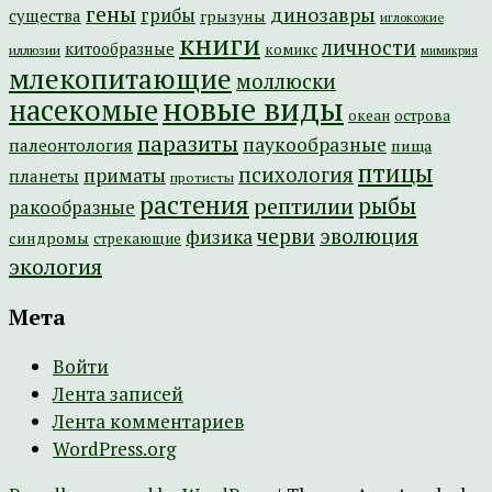
гены
динозавры
грибы
существа
грызуны
иглокожие
книги
личности
китообразные
комикс
иллюзии
мимикрия
млекопитающие
моллюски
новые виды
насекомые
острова
океан
паразиты
паукообразные
палеонтология
пища
птицы
психология
приматы
планеты
протисты
растения
рептилии
рыбы
ракообразные
эволюция
черви
физика
синдромы
стрекающие
экология
Мета
Войти
Лента записей
Лента комментариев
WordPress.org