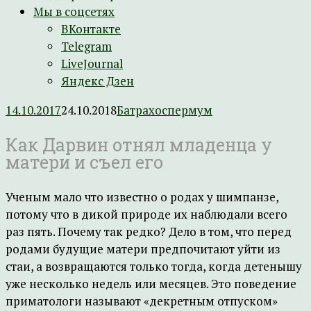
Мы в соцсетях
ВКонтакте
Telegram
LiveJournal
Яндекс Дзен
14.10.2017
24.10.2018
Батрахоспермум
Как Дарвин отнял младенца у
матери и съел его
Ученым мало что известно о родах у шимпанзе,
потому что в дикой природе их наблюдали всего
раз пять. Почему так редко? Дело в том, что перед
родами будущие матери предпочитают уйти из
стаи, а возвращаются только тогда, когда детенышу
уже несколько недель или месяцев. Это поведение
приматологи называют «декретным отпуском»