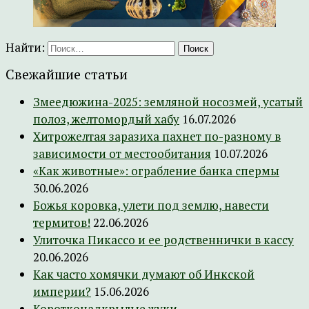
Найти:
Свежайшие статьи
Змеедюжина-2025: земляной носозмей, усатый
полоз, желтомордый хабу
16.07.2026
Хитрожелтая заразиха пахнет по-разному в
зависимости от местообитания
10.07.2026
«Как животные»: ограбление банка спермы
30.06.2026
Божья коровка, улети под землю, навести
термитов!
22.06.2026
Улиточка Пикассо и ее родственнички в кассу
20.06.2026
Как часто хомячки думают об Инкской
империи?
15.06.2026
Коротконадкрылые жуки –