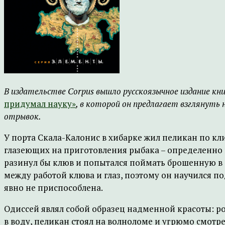
В издательстве Corpus вышло русскоязычное издание кн
придумал науку»
, в которой он предлагает взглянуть 
отрывок.
У порта Скала-Калонис в хибарке жил пеликан по кли
глазеющих на приготовления рыбака – определенно 
разинул бы клюв и попытался поймать брошенную в е
между работой клюва и глаз, поэтому он научился п
явно не приспособлена.
Одиссей являл собой образец надменной красоты: р
в воду, пеликан стоял на волноломе и угрюмо смотрел