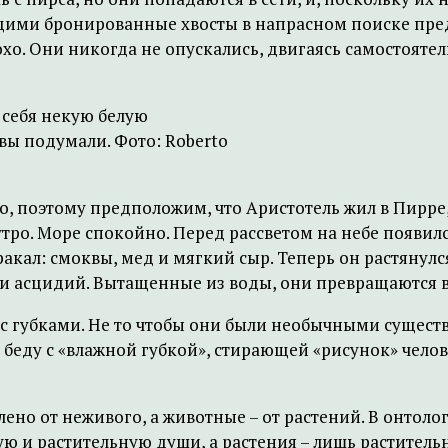
ими бронированные хвосты в напрасном поиске предм
охо. Они никогда не опускались, двигаясь самостоятел
з себя некую белую
 вы подумали. Фото: Roberto
о, поэтому предположим, что Аристотель жил в Пирре
утро. Море спокойно. Перед рассветом на небе появил
ракал: смоквы, мед и мягкий сыр. Теперь он растяну
ий и асцидий. Вытащенные из воды, они превращаются 
с губками. Не то чтобы они были необычными существ
т беду с «влажной губкой», стирающей «рисунок» челов
лено от неживого, а животные – от растений. В онтол
 и растительную души, а растения – лишь растительну