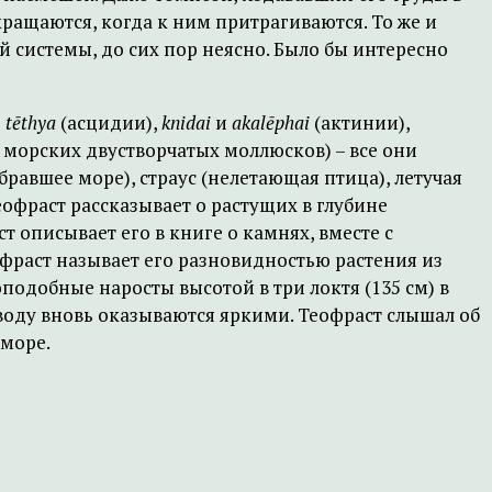
кращаются, когда к ним притрагиваются. То же и
 системы, до сих пор неясно. Было бы интересно
е
tēthya
(асцидии),
knidai
и
akalēphai
(актинии),
 морских двустворчатых моллюсков) – все они
авшее море), страус (нелетающая птица), летучая
офраст рассказывает о растущих в глубине
ст описывает его в книге о камнях, вместе с
еофраст называет его разновидностью растения из
одобные наросты высотой в три локтя (135 см) в
 воду вновь оказываются яркими. Теофраст слышал об
 море.