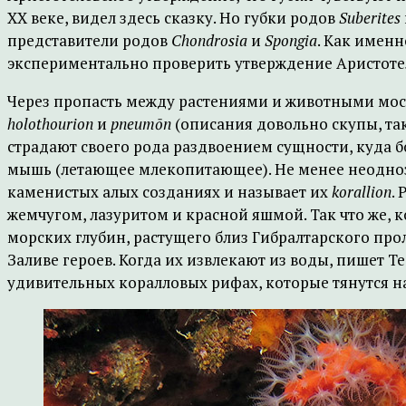
XX веке, видел здесь сказку. Но губки родов
Suberites
представители родов
Chondrosia
и
Spongia
. Как имен
экспериментально проверить утверждение Аристотел
Через пропасть между растениями и животными мост
holothourion
и
pneumōn
(описания довольно скупы, так
страдают своего рода раздвоением сущности, куда б
мышь (летающее млекопитающее). Не менее неоднозн
каменистых алых созданиях и называет их
korallion
.
жемчугом, лазуритом и красной яшмой. Так что же, к
морских глубин, растущего близ Гибралтарского про
Заливе героев. Когда их извлекают из воды, пишет 
удивительных коралловых рифах, которые тянутся на