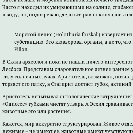
Часто я находил их умирающими на солнце, сгибающ
в воду, но, подозреваю, дело все равно кончалось пл
Морской пенис (Holothuria forskali) извергает и
субстанцию. Это кювьеровы органы, а не то, что
Pillon.
В Скала археологи пока не нашли ничего интересног
Лесбоса. Представим очаровательное летнее раннее 
силу солнечных лучах. Аристотель, возможно, позавт
терзает его пятку, а Стагирит достает губок, актин
Аристотель испытывал онтологические затруднения 
«Одиссее» губками чистят утварь. А Эсхил сравнивае
животные это или растения.
Кажется, мир аккуратно структурирован. Живое отде
неживые – не имеют ее, животные имеют чувствующую