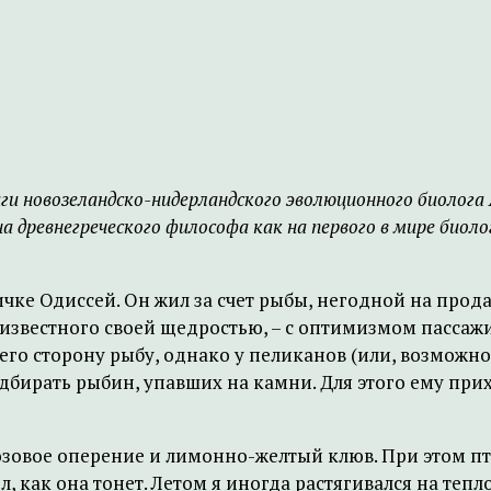
иги новозеландско-нидерландского эволюционного биолог
на древнегреческого философа как на первого в мире био
чке Одиссей. Он жил за счет рыбы, негодной на прода
известного своей щедростью, – с оптимизмом пассаж
го сторону рыбу, однако у пеликанов (или, возможно
одбирать рыбин, упавших на камни. Для этого ему при
озовое оперение и лимонно-желтый клюв. При этом п
, как она тонет. Летом я иногда растягивался на тепл