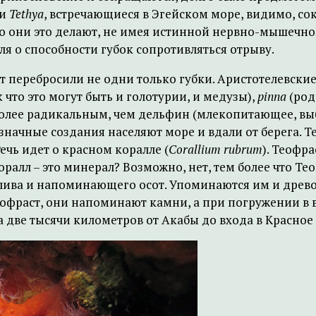
и
Tethya
, встречающиеся в Эгейском море, видимо, со
но они это делают, не имея истинной нервно-мышечной
я о способности губок сопротивляться отрыву.
 перебросили не одни только губки. Аристотелевски
 что это могут быть и голотурии, и медузы),
pinna
(род
олее радикальным, чем дельфин (млекопитающее, выбр
ачные создания населяют море и вдали от берега. Те
 Речь идет о красном коралле (
Corallium rubrum
). Теофра
оралл – это минерал? Возможно, нет, тем более что Т
лива и напоминающего осот. Упоминаются им и древоп
Теофраст, они напоминают камни, а при погружении в
 две тысячи километров от Акабы до входа в Красное