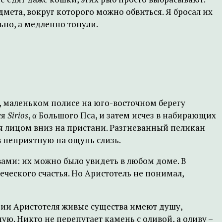
ета, вокруг которого можно обвиться. Я бросал их
ьно, а медленно тонули.
, маленьком полисе на юго-восточном берегу
ся
Sirios
, α Большого Пса, и затем исчез в набирающих
лся лицом вниз на пристани. Разгневанный пеликан
в неприятную на ощупь слизь.
ами: их можно было увидеть в любом доме. В
еческого счастья. Но Аристотель не понимал,
огии Аристотеля живые существа имеют душу,
ю. Никто не перепутает камень с оливой, а оливу –