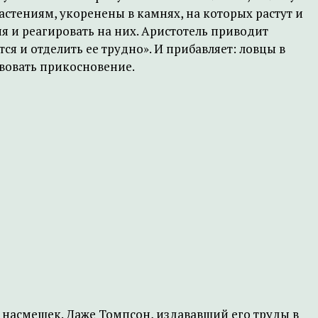
астениям, укоренены в камнях, на которых растут и
я и реагировать на них. Аристотель приводит
ся и отделить ее трудно». И прибавляет: ловцы в
твовать прикосновение.
 насмешек. Даже Томпсон, издававший его труды в