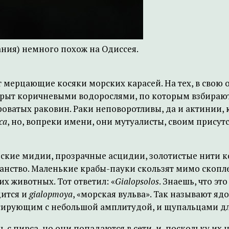
ния) немного похож на Одиссея.
 мерцающие косяки морских карасей. На тех, в свою 
окрыт коричневыми водорослями, по которым взбираю
ватых раковин. Раки неповоротливы, да и актинии, к
ica
, но, вопреки имени, они мутуалисты, своим прис
рские мидии, прозрачные асцидии, золотистые нити
ранство. Маленькие крабы-пауки скользят мимо скоп
их животных. Тот ответил: «
Gialopsolos
. Знаешь, что э
дится и
gialopmoya
, «морская вульва». Так называют я
льсирующим с небольшой амплитудой, и щупальцами д
 с пирса, но они попадаются в сети, и, поскольку их 