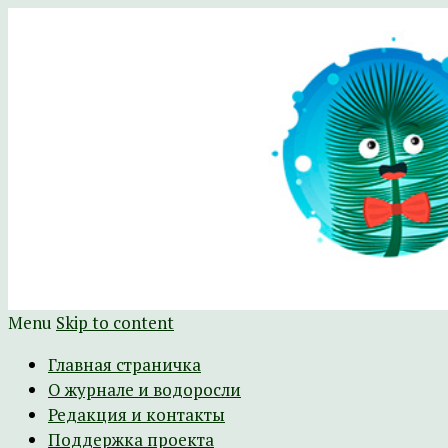
Научно-развлекательный журнал Батра
The Batrachospermum Magazine
Menu
Skip to content
Главная страничка
О журнале и водоросли
Редакция и контакты
Поддержка проекта