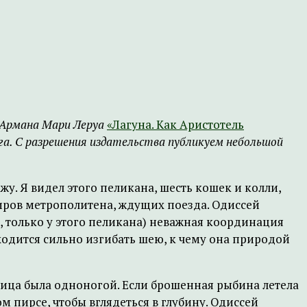
а Армана Мари Леруа
«Лагуна. Как Аристотель
лога. С разрешения издательства публикуем небольшой
жу. Я видел этого пеликана, шесть кошек и колли,
иров метрополитена, ждущих поезда. Одиссей
, только у этого пеликана) неважная координация
ходится сильно изгибать шею, к чему она природой
тица была одноногой. Если брошенная рыбина летела
ом пирсе, чтобы вглядеться в глубину. Одиссей