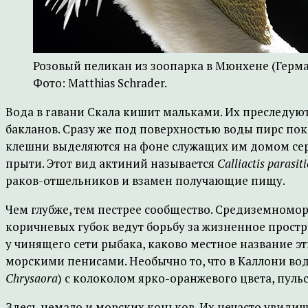
Розовый пеликан из зоопарка в Мюнхене (Герма
Фото: Matthias Schrader.
Вода в гавани Скала кишит мальками. Их преследуют
бакланов. Сразу же под поверхностью воды пирс п
клешни выделяются на фоне служащих им домом серо
прыти. Этот вид актиний называется
Calliactis parasit
раков-отшельников и взамен получающие пищу.
Чем глубже, тем пестрее сообщество. Средиземномо
коричневых губок ведут борьбу за жизненное прост
у чинящего сети рыбака, каково местное название эт
морскими пенисами. Необычно то, что в Каллони во
Chrysaora
) с колоколом ярко-оранжевого цвета, пу
Здесь немало и морских коньков. Их нечасто увидишь