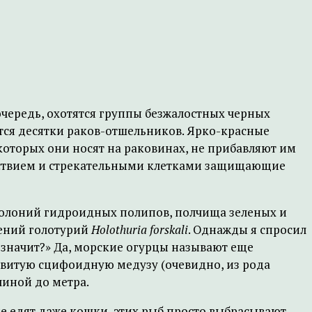
очередь, охотятся группы безжалостных черных
тся десятки раков-отшельников. Ярко-красные
оторых они носят на раковинах, не прибавляют им
утствием и стрекательными клетками защищающие
 колоний гидроидных полипов, полчища зеленых и
лений голотурий
Holothuria forskali
. Однажды я спросил
то значит?» Да, морские огурцы называют еще
довитую сцифоидную медузу (очевидно, из рода
линой до метра.
не едят даже кошки, этих рыб просто выбрасывают.