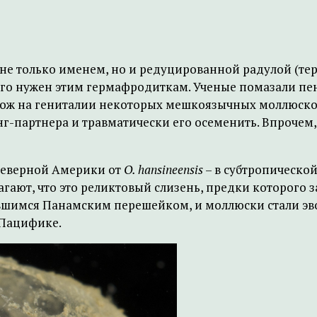
не только именем, но и редуцированной радулой (те
 чего нужен этим гермафродиткам. Ученые помазали п
хож на гениталии некоторых мешкоязычных моллюск
инг-партнера и травматически его осеменить. Впрочем
Северной Америки от
O. hansineensis
– в субтропической
гают, что это реликтовый слизень, предки которого з
авшимся Панамским перешейком, и моллюски стали эв
 Пацифике.