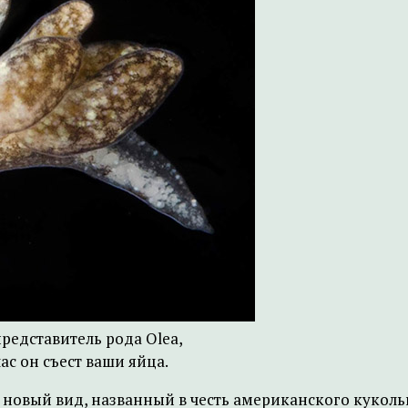
редставитель рода Olea,
ас он съест ваши яйца.
 новый вид, названный в честь американского куколь