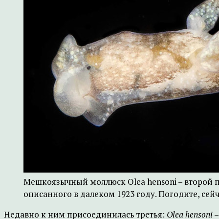
Мешкоязычный моллюск Olea hensoni – второй п
описанного в далеком 1923 году. Погодите, сейч
Недавно к ним присоединилась третья:
Olea hensoni
–