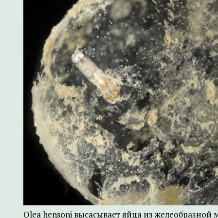
Olea hensoni высасывает яйца из желеобразной 