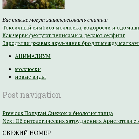
Вас также могут заинтересовать статьи:
Токсичный симбиоз моллюска, водоросли и одомаш
Как черви фехтуют пенисами и делают селфинг
Зародыши ржавых акул-нянек бродят между маткам
АНИМАЛИУМ
моллюски
новые виды
Post navigation
Previous
Попугай Снежок и биология танца
Next
Об онтологических затруднениях Аристотеля с
СВЕЖИЙ НОМЕР