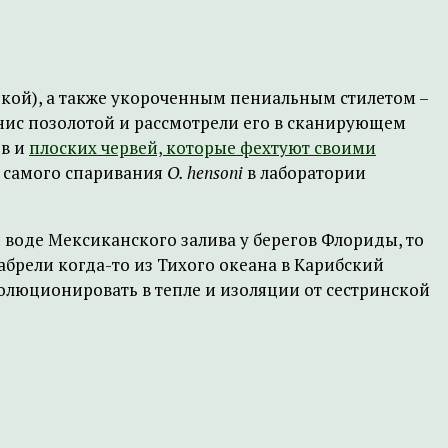
ркой), а также укороченным пениальным стилетом –
енис позолотой и рассмотрели его в сканирующем
ов и
плоских червей, которые фехтуют своими
, самого спаривания
O. hensoni
в лаборатории
 воде Мексиканского залива у берегов Флориды, то
абрели когда-то из Тихого океана в Карибский
олюционировать в тепле и изоляции от сестринской