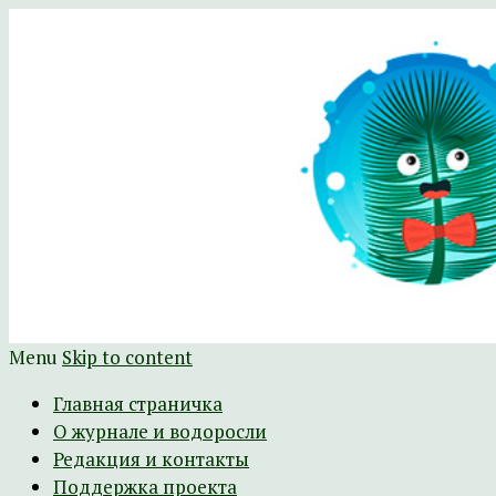
Научно-развлекательный журнал Батра
The Batrachospermum Magazine
Menu
Skip to content
Главная страничка
О журнале и водоросли
Редакция и контакты
Поддержка проекта