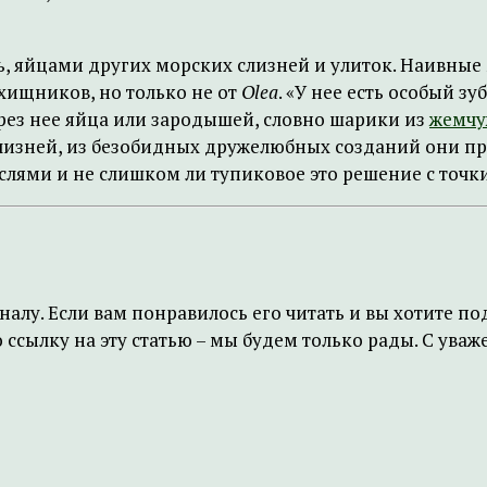
ть, яйцами других морских слизней и улиток. Наивны
 хищников, но только не от
Olea
. «У нее есть особый з
рез нее яйца или зародышей, словно шарики из
жемчу
изней, из безобидных дружелюбных созданий они пре
слями и не слишком ли тупиковое это решение с точк
налу. Если вам понравилось его читать и вы хотите 
ссылку на эту статью – мы будем только рады. С ува