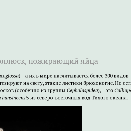
оллюск, пожирающий яйца
acoglossa
) – а их в мире насчитывается более 300 видо
тезируют на свету, этакие листики брюхоногие. Но ес
люсков (особенно из группы
Cephalaspidea
), – это
Calliop
 hansineensis
из северо-восточных вод Тихого океана.