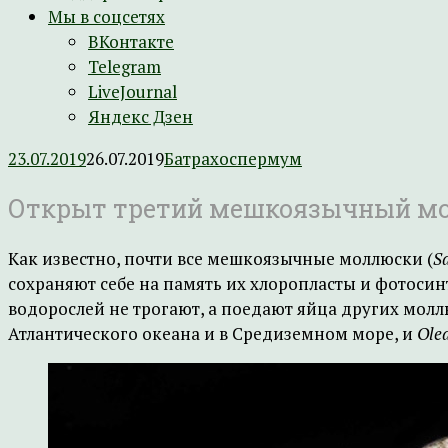
Мы в соцсетях
ВКонтакте
Telegram
LiveJournal
Яндекс Дзен
23.07.2019
26.07.2019
Батрахоспермум
Открыт третий мешкоязычный м
Как известно, почти все мешкоязычные моллюски (
S
сохраняют себе на память их хлоропласты и фотосин
водорослей не трогают, а поедают яйца других мол
Атлантического океана и в Средиземном море, и
Olea