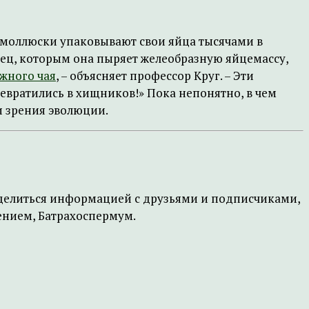
е моллюски упаковывают свои яйца тысячами в
убец, которым она пыряет желеобразную яйцемассу,
жного чая
, – объясняет профессор Круг. – Эти
вратились в хищников!» Пока непонятно, в чем
и зрения эволюции.
поделиться информацией с друзьями и подписчиками,
жением, Батрахоспермум.