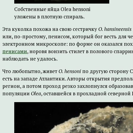
Собственные яйца Olea hensoni
уложены в плотную спираль.
Эта куколка похожа на свою сестричку
O. hansineensis
или, по-простому, пенисом, который бог весть для
электронном микроскопе: по форме он оказался по
пенисами
, норовя вонзить стилет в полового спарр
наблюдать не удалось.
Что любопытно, живет
O. hensoni
по другую сторону 
есть на западе Атлантики. Авторы открытия предпола
регион, а потом проход резко захлопнулся образов
популяции
Olea
, оставшейся в прохладной северной