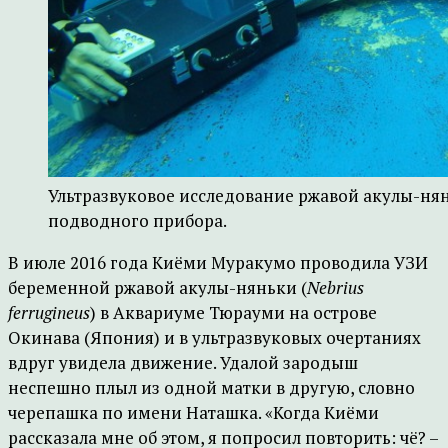
Ультразвуковое исследование ржавой акулы-ня
подводного прибора.
В июле 2016 года Киёми Муракумо проводила УЗИ
беременной ржавой акулы-няньки (
Nebrius
ferrugineus
) в Аквариуме Тюрауми на острове
Окинава (Япония) и в ультразвуковых очертаниях
вдруг увидела движение. Удалой зародыш
неспешно плыл из одной матки в другую, словно
черепашка по имени Наташка. «Когда Киёми
рассказала мне об этом, я попросил повторить: чё? –