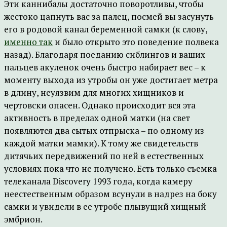
Эти каннибалы достаточно поворотливы, чтобы
жестоко цапнуть вас за палец, посмей вы засунуть
его в родовой канал беременной самки (к слову,
именно так
и было открыто это поведение полвека
назад). Благодаря поеданию сиблингов и ваших
пальцев акуленок очень быстро набирает вес – к
моменту выхода из утробы он уже достигает метра
в длину, неуязвим для многих хищников и
чертовски опасен. Однако происходит вся эта
активность в пределах одной матки (на свет
появляются два сытых отпрыска – по одному из
каждой матки мамки). К тому же свидетельств
дитячьих передвижений по ней в естественных
условиях пока что не получено. Есть только съемка
телеканала Discovery 1993 года, когда камеру
неестественным образом всунули в надрез на боку
самки и увидели в ее утробе плывущий хищный
эмбрион.