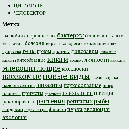
ЦИТОМОЛЬ
ЧЕЛОВЕКТОР
Метки
бактерии
амфибии
антропология
беспозвоночные
болезни
вымышленные
вирусы
водоросли
биоакустика
гены
динозавры
грибы
существа
грызуны
иглокожие
книги
личности
китообразные
комикс
иллюзии
мимикрия
млекопитающие
моллюски
новые виды
насекомые
острова
океан
паразиты
паукообразные
палеонтология
пища
птицы
психология
приматы
планеты
протисты
растения
рептилии
рыбы
ракообразные
эволюция
черви
физика
синдромы
стрекающие
экология