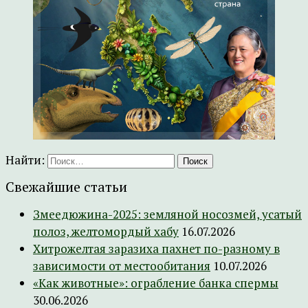
Найти:
Свежайшие статьи
Змеедюжина-2025: земляной носозмей, усатый
полоз, желтомордый хабу
16.07.2026
Хитрожелтая заразиха пахнет по-разному в
зависимости от местообитания
10.07.2026
«Как животные»: ограбление банка спермы
30.06.2026