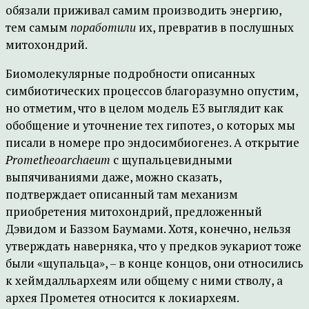
обязали приживал самим производить энергию,
тем самым
поработили
их, превратив в послушных
митохондрий.
Биомолекулярные подробности описанных
симбиотических процессов благоразумно опустим,
но отметим, что в целом модель Е3 выглядит как
обобщение и уточнение тех гипотез, о которых мы
писали в номере про эндосимбиогенез. А открытие
Prometheoarchaeum
с щупальцевидными
выпячиваниями даже, можно сказать,
подтверждает описанный там механизм
приобретения митохондрий, предложенный
Дэвидом и Баззом Баумами. Хотя, конечно, нельзя
утверждать наверняка, что у предков эукариот тоже
были «щупальца», – в конце концов, они относились
к хеймдалльархеям или общему с ними стволу, а
архея Прометея относится к локиархеям.