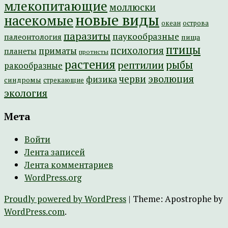
млекопитающие
моллюски
новые виды
насекомые
острова
океан
паразиты
паукообразные
палеонтология
пища
птицы
психология
приматы
планеты
протисты
растения
рептилии
рыбы
ракообразные
эволюция
черви
физика
синдромы
стрекающие
экология
Мета
Войти
Лента записей
Лента комментариев
WordPress.org
Proudly powered by WordPress
|
Theme: Apostrophe by
WordPress.com
.