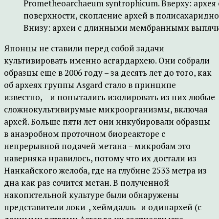
Prometheoarchaeum syntrophicum. Вверху: архе
поверхности, скопление архей в полисахаридно
Внизу: археи с длинными мембранными выпяч
Японцы не ставили перед собой задачи
культивировать именно асгардархею. Они собрали
образцы еще в 2006 году – за десять лет до того, как
об археях группы Asgard стало в принципе
известно, – и попытались изолировать из них любые
сложнокультивирумые микроорганизмы, включая
архей. Больше пяти лет они инкубировали образцы
в анаэробном проточном биореакторе с
непрерывной подачей метана – микробам это
наверняка нравилось, потому что их достали из
Нанкайского желоба, где на глубине 2533 метра из
дна как раз сочится метан. В полученной
накопительной культуре были обнаружены
представители локи-, хеймдалль- и одинархей (с