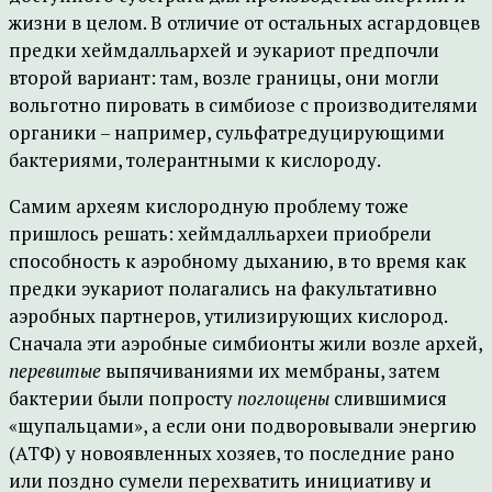
жизни в целом. В отличие от остальных асгардовцев
предки хеймдалльархей и эукариот предпочли
второй вариант: там, возле границы, они могли
вольготно пировать в симбиозе с производителями
органики – например, сульфатредуцирующими
бактериями, толерантными к кислороду.
Самим археям кислородную проблему тоже
пришлось решать: хеймдалльархеи приобрели
способность к аэробному дыханию, в то время как
предки эукариот полагались на факультативно
аэробных партнеров, утилизирующих кислород.
Сначала эти аэробные симбионты жили возле архей,
перевитые
выпячиваниями их мембраны, затем
бактерии были попросту
поглощены
слившимися
«щупальцами», а если они подворовывали энергию
(АТФ) у новоявленных хозяев, то последние рано
или поздно сумели перехватить инициативу и