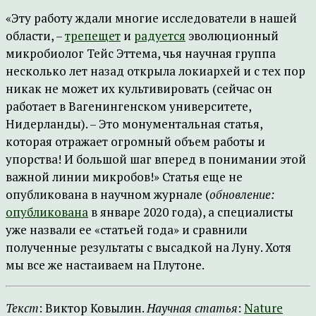
«Эту работу ждали многие исследователи в нашей
области, –
трепещет
и
радуется
эволюционный
микробиолог Тейс Эттема, чья научная группа
несколько лет назад открыла локиархей и с тех пор
никак не может их культивировать (сейчас он
работает в Вагенингенском университете,
Нидерланды). – Это монументальная статья,
которая отражает огромный объем работы и
упорства! И большой шаг вперед в понимании этой
важной линии микробов!» Статья еще не
опубликована в научном журнале (
обновление:
опубликована
в январе 2020 года), а специалисты
уже назвали ее «статьей года» и сравнили
полученные результаты с высадкой на Луну. Хотя
мы все же настаиваем на Плутоне.
Текст
: Виктор Ковылин.
Научная статья
:
Nature