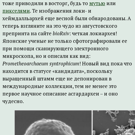
тоже приводили в восторг, будь то
мутью
или
пикселями
. Те изображения локи- и
хеймдалльархей еще весной были обнародованы. А
теперь взгляните на это чудо из августовского
препринта на сайте
bioRxiv
: четкая локиархея!
Японские ученые не только сфотографировали ее
при помощи сканирующего электронного
микроскопа, но и описали как вид:
Prometheoarchaeum syntrophicum
! Новый вид пока что
находится в статусе «кандидата», поскольку
выращенный штамм еще не депонирован в
международные коллекции, тем не менее это
первое научное описание асгардархеи – и оно
чудесно.