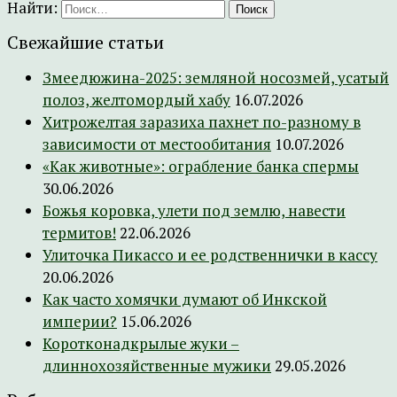
Найти:
Свежайшие статьи
Змеедюжина-2025: земляной носозмей, усатый
полоз, желтомордый хабу
16.07.2026
Хитрожелтая заразиха пахнет по-разному в
зависимости от местообитания
10.07.2026
«Как животные»: ограбление банка спермы
30.06.2026
Божья коровка, улети под землю, навести
термитов!
22.06.2026
Улиточка Пикассо и ее родственнички в кассу
20.06.2026
Как часто хомячки думают об Инкской
империи?
15.06.2026
Коротконадкрылые жуки –
длиннохозяйственные мужики
29.05.2026