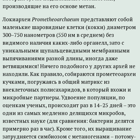
производящие на его основе метан.
Локиархеи
Prometheoarchaeum
представляют собой
маленькие шаровидные клетки (кокки) диаметром
300–750 нанометров (550 нм в среднем) без
видимого наличия каких-либо органелл, зато с
уникальными щупальцевидными мембранными
выпячиваниями разной длины, иногда даже
ветвящимися! Ничего подобного у других архей не
находили. Как правило, собираются прометеоархеи
кучками, погружаясь в общий матрикс из
внеклеточных полисахаридов, в который вхожи и
микробные партнеры. Удвоение популяции, по
оценкам ученых, происходит раз в 14–25 дней – это
одни из самых медленно делящихся микробов,
известных науке (для сравнения: бактерии делятся
примерно раз в час). Кроме того, их выращивание
затрудняется симбиозом с метаногенами – потому-