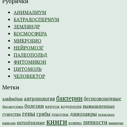
Рубрички
АНИМАЛИУМ
БАТРАХОСПЕРМУМ
ЗЕМЛЯНДР
КОСМОСФЕРА
МИКРОБИО
НЕЙРОМОЗГ
ПАЛЕОПОЛЬД
ФИТОМИКОН
ЦИТОМОЛЬ
ЧЕЛОВЕКТОР
Метки
бактерии
амфибии
антропология
беспозвоночные
болезни
вымышленные
вирусы
водоросли
биоакустика
гены
динозавры
грибы
существа
грызуны
иглокожие
книги
личности
китообразные
комикс
иллюзии
мимикрия