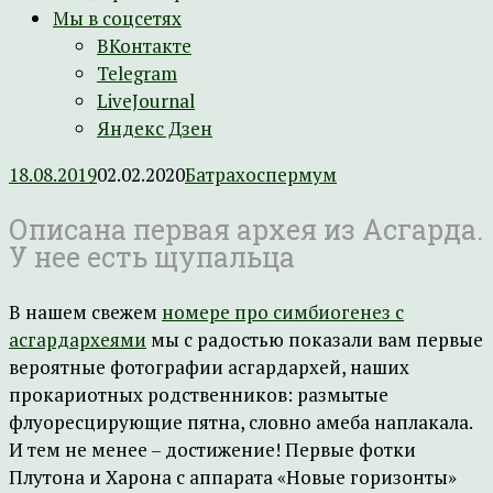
Мы в соцсетях
ВКонтакте
Telegram
LiveJournal
Яндекс Дзен
18.08.2019
02.02.2020
Батрахоспермум
Описана первая архея из Асгарда.
У нее есть щупальца
В нашем свежем
номере про симбиогенез с
асгардархеями
мы с радостью показали вам первые
вероятные фотографии асгардархей, наших
прокариотных родственников: размытые
флуоресцирующие пятна, словно амеба наплакала.
И тем не менее – достижение! Первые фотки
Плутона и Харона с аппарата «Новые горизонты»