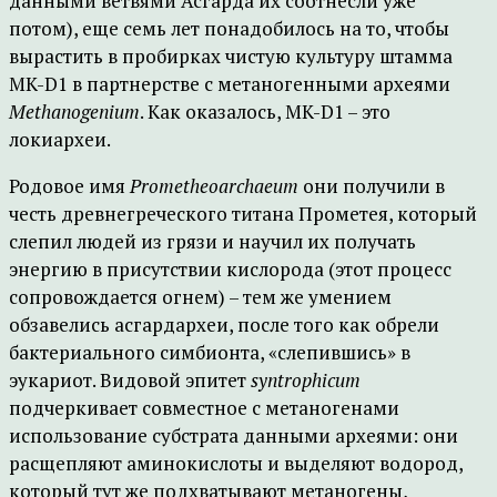
данными ветвями Асгарда их соотнесли уже
потом), еще семь лет понадобилось на то, чтобы
вырастить в пробирках чистую культуру штамма
MK-D1 в партнерстве с метаногенными археями
Methanogenium
. Как оказалось, MK-D1 – это
локиархеи.
Родовое имя
Prometheoarchaeum
они получили в
честь древнегреческого титана Прометея, который
слепил людей из грязи и научил их получать
энергию в присутствии кислорода (этот процесс
сопровождается огнем) – тем же умением
обзавелись асгардархеи, после того как обрели
бактериального симбионта, «слепившись» в
эукариот. Видовой эпитет
syntrophicum
подчеркивает совместное с метаногенами
использование субстрата данными археями: они
расщепляют аминокислоты и выделяют водород,
который тут же подхватывают метаногены,