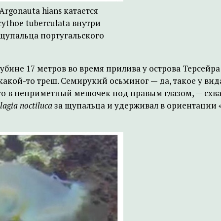
Argonauta hians катается
cythoe tuberculata внутри
т щупальца португальского
лубине 17 метров во время прилива у острова Терсейр
какой-то треш. Семирукий осьминог — да, такое у ви
его в неприметный мешочек под правым глазом, — схва
lagia noctiluca
за щупальца и удерживал в ориентации 