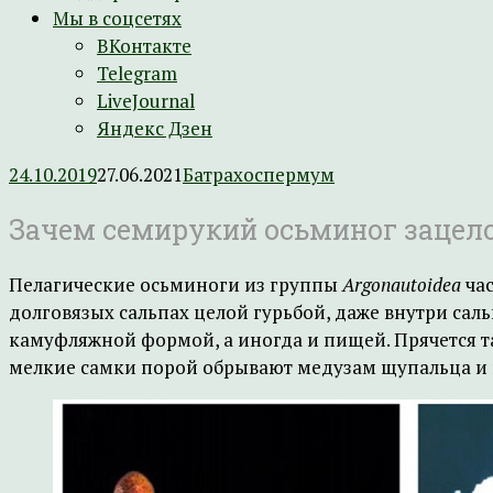
Мы в соцсетях
ВКонтакте
Telegram
LiveJournal
Яндекс Дзен
24.10.2019
27.06.2021
Батрахоспермум
Зачем семирукий осьминог зацело
Пелагические осьминоги из группы
Argonautoidea
час
долговязых сальпах целой гурьбой, даже внутри сал
камуфляжной формой, а иногда и пищей. Прячется та
мелкие самки порой обрывают медузам щупальца и пр