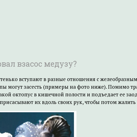
вал взасос медузу?
тенько вступают в разные отношения с желеобразным 
ьпы могут засесть (примеры на фото ниже). Помимо т
кой октопус в кишечной полости и подъедает ее заод
исасывают их вдоль своих рук, чтобы потом жалить 