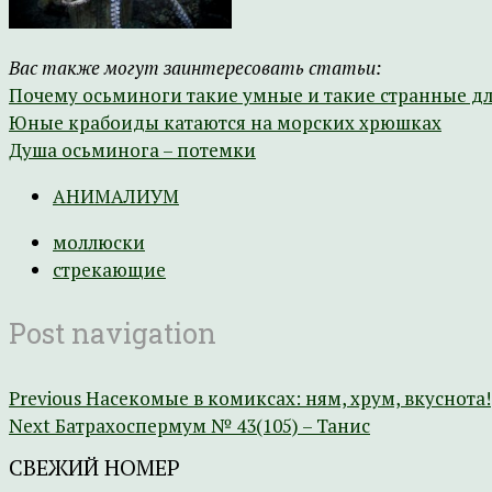
Вас также могут заинтересовать статьи:
Почему осьминоги такие умные и такие странные д
Юные крабоиды катаются на морских хрюшках
Душа осьминога – потемки
АНИМАЛИУМ
моллюски
стрекающие
Post navigation
Previous
Насекомые в комиксах: ням, хрум, вкуснота!
Next
Батрахоспермум № 43(105) – Танис
СВЕЖИЙ НОМЕР