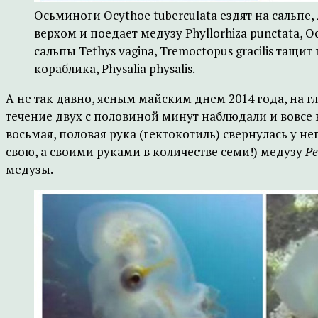
Осьминоги Ocythoe tuberculata ездят на сальпе, 
верхом и поедает медузу Phyllorhiza punctata, O
сальпы Tethys vagina, Tremoctopus gracilis тащи
кораблика, Physalia physalis.
А не так давно, ясным майским днем 2014 года, на г
течение двух с половиной минут наблюдали и вовсе 
восьмая, половая рука (гектокотиль) свернулась у н
свою, а своими руками в количестве семи!) медузу
Pe
медузы.