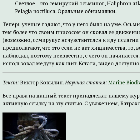
Светлое – это семирукий осьминог, Haliphron atla
Pelagia noctiluca. Оральные обнимашки.
Теперь ученые гадают, что у него было на уме. Осьми
тем более что своим присосом он сковал ее движени
(возможно, семирукус нечувствителен к яду пелагии
предполагают, что это если не акт хищничества, то
наблюдал, поэтому неизвестно, с чего он начинает
использовал медузу как щит. Кстати, видео доступно
Текст:
Виктор Ковылин.
Научная статья:
Marine Biodiv
Все права на данный текст принадлежат нашему жур
активную ссылку на эту статью. С уважением, Батрах