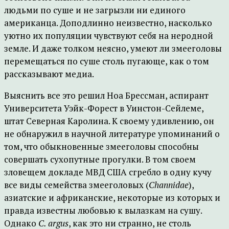
людьми по суше и не загрызли ни единого
американца. Доподлинно неизвестно, насколько
уютно их популяции чувствуют себя на неродной
земле. И даже толком неясно, умеют ли змееголовы
перемещаться по суше столь пугающе, как о том
рассказывают медиа.
Выяснить все это решил Ноа Брессман, аспирант
Университета Уэйк-Форест в Уинстон-Сейлеме,
штат Северная Каролина. К своему удивлению, он
не обнаружил в научной литературе упоминаний о
том, что обыкновенные змееголовы способны
совершать сухопутные прогулки. В том своем
зловещем докладе МВД США сгребло в одну кучу
все виды семейства змееголовых (
Channidae
),
азиатские и африканские, некоторые из которых и
правда известны любовью к вылазкам на сушу.
Однако
C. argus
, как это ни странно, не столь