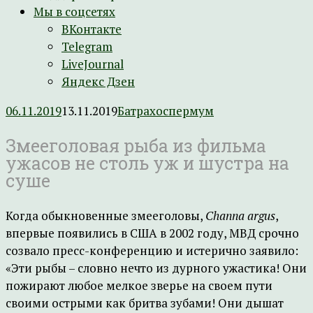
Мы в соцсетях
ВКонтакте
Telegram
LiveJournal
Яндекс Дзен
06.11.2019
13.11.2019
Батрахоспермум
Змееголовая рыба из фильма
ужасов не столь уж и шустра на
суше
Когда обыкновенные змееголовы,
Channa argus
,
впервые появились в США в 2002 году, МВД срочно
созвало пресс-конференцию и истерично заявило:
«Эти рыбы – словно нечто из дурного ужастика! Они
пожирают любое мелкое зверье на своем пути
своими острыми как бритва зубами! Они дышат