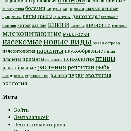
бактерии
амфибии
антропология
беспозвоночные
болезни
вымышленные
вирусы
водоросли
биоакустика
гены
динозавры
грибы
существа
грызуны
иглокожие
книги
личности
китообразные
комикс
иллюзии
мимикрия
млекопитающие
моллюски
новые виды
насекомые
острова
океан
паразиты
паукообразные
палеонтология
пища
птицы
психология
приматы
планеты
протисты
растения
рептилии
рыбы
ракообразные
эволюция
черви
физика
синдромы
стрекающие
экология
Мета
Войти
Лента записей
Лента комментариев