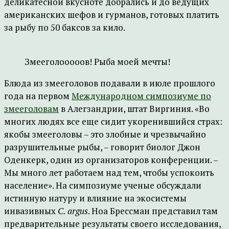
деликатесной вкусноте добрались и до ведущих
американских шефов и гурманов, готовых платить
за рыбу по 50 баксов за кило.
Змееголооооов! Рыба моей мечты!
Блюда из змееголовов подавали в июле прошлого
года на первом
Международном симпозиуме по
змееголовам
в Алегзандрии, штат Виргиния. «Во
многих людях все еще сидит укоренившийся страх:
якобы змееголовы – это злобные и чрезвычайно
разрушительные рыбы, – говорит биолог Джон
Оденкерк, один из организаторов конференции. –
Мы много лет работаем над тем, чтобы успокоить
население». На симпозиуме ученые обсуждали
истинную натуру и влияние на экосистемы
инвазивных
C. argus
. Ноа Брессман представил там
предварительные результаты своего исследования,