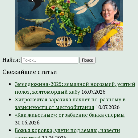
Найти:
Свежайшие статьи
Змеедюжина-2025: земляной носозмей, усатый
полоз, желтомордый хабу
16.07.2026
Хитрожелтая заразиха пахнет по-разному в
зависимости от местообитания
10.07.2026
«Как животные»: ограбление банка спермы
30.06.2026
Божья коровка, улети под землю, навести
термитов!
22.06.2026