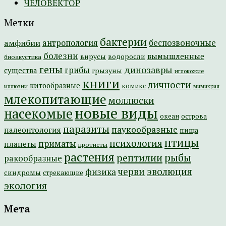
ЧЕЛОВЕКТОР
Метки
бактерии
амфибии
антропология
беспозвоночные
болезни
вымышленные
вирусы
водоросли
биоакустика
гены
динозавры
грибы
существа
грызуны
иглокожие
книги
личности
китообразные
комикс
иллюзии
мимикрия
млекопитающие
моллюски
новые виды
насекомые
острова
океан
паразиты
паукообразные
палеонтология
пища
птицы
психология
приматы
планеты
протисты
растения
рептилии
рыбы
ракообразные
эволюция
черви
физика
синдромы
стрекающие
экология
Мета