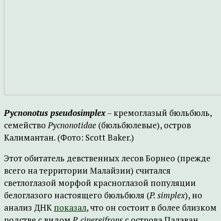
Pycnonotus pseudosimplex
– кремоглазый бюльбюль,
семейство
Pycnonotidae
(бюльбюлевые), остров
Калимантан. (Фото: Scott Baker.)
Этот обитатель девственных лесов Борнео (прежде
всего на территории Малайзии) считался
светлоглазой морфой красноглазой популяции
белоглазого настоящего бюльбюля (
P. simplex
), но
анализ ДНК
показал
, что он состоит в более близком
родстве с видом
P. cinereifrons
с острова Палаван