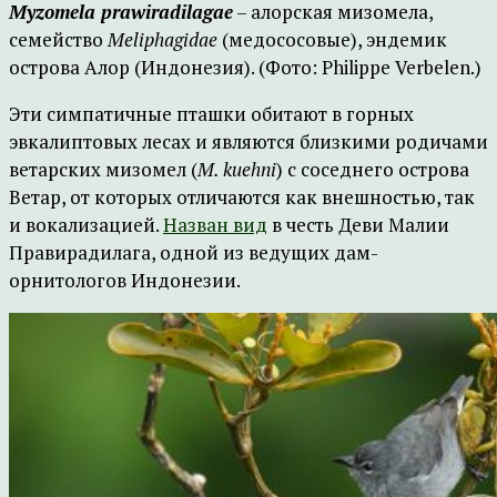
Myzomela prawiradilagae
– алорская мизомела,
семейство
Meliphagidae
(медососовые), эндемик
острова Алор (Индонезия). (Фото: Philippe Verbelen.)
Эти симпатичные пташки обитают в горных
эвкалиптовых лесах и являются близкими родичами
ветарских мизомел (
M. kuehni
) с соседнего острова
Ветар, от которых отличаются как внешностью, так
и вокализацией.
Назван вид
в честь Деви Малии
Правирадилага, одной из ведущих дам-
орнитологов Индонезии.