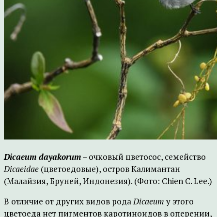
Dicaeum dayakorum
– очковый цветосос, семейство
Dicaeidae
(цветоедовые), остров Калимантан
(Малайзия, Бруней, Индонезия). (Фото: Chien C. Lee.)
В отличие от других видов рода
Dicaeum
у этого
цветоеда нет пигментов каротиноидов в оперении,