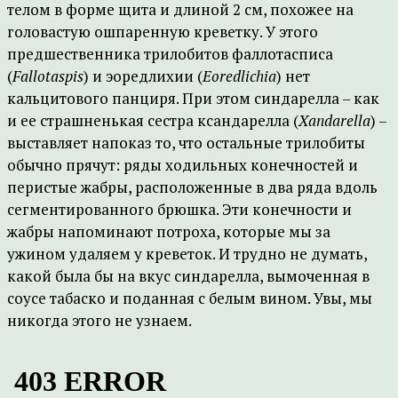
телом в форме щита и длиной 2 см, похожее на
головастую ошпаренную креветку. У этого
предшественника трилобитов фаллотасписа
(
Fallotaspis
) и эоредлихии (
Eoredlichia
) нет
кальцитового панциря. При этом синдарелла – как
и ее страшненькая сестра ксандарелла (
Xandarella
) –
выставляет напоказ то, что остальные трилобиты
обычно прячут: ряды ходильных конечностей и
перистые жабры, расположенные в два ряда вдоль
сегментированного брюшка. Эти конечности и
жабры напоминают потроха, которые мы за
ужином удаляем у креветок. И трудно не думать,
какой была бы на вкус синдарелла, вымоченная в
соусе табаско и поданная с белым вином. Увы, мы
никогда этого не узнаем.