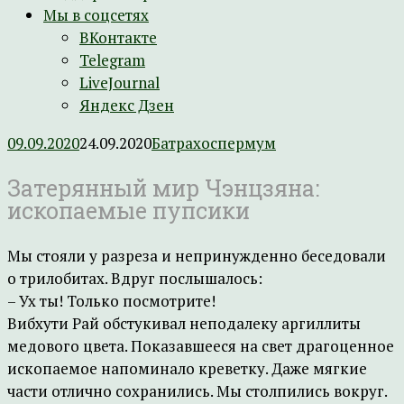
Мы в соцсетях
ВКонтакте
Telegram
LiveJournal
Яндекс Дзен
09.09.2020
24.09.2020
Батрахоспермум
Затерянный мир Чэнцзяна:
ископаемые пупсики
Мы стояли у разреза и непринужденно беседовали
о трилобитах. Вдруг послышалось:
– Ух ты! Только посмотрите!
Вибхути Рай обстукивал неподалеку аргиллиты
медового цвета. Показавшееся на свет драгоценное
ископаемое напоминало креветку. Даже мягкие
части отлично сохранились. Мы столпились вокруг.