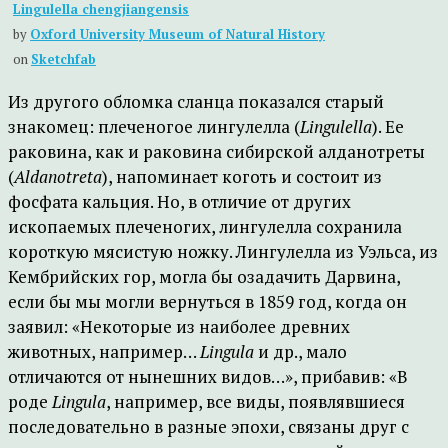
Lingulella chengjiangensis
by
Oxford University Museum of Natural History
on
Sketchfab
Из другого обломка сланца показался старый
знакомец: плеченогое лингулелла (
Lingulella
). Ее
раковина, как и раковина сибирской алданотреты
(
Aldanotreta
), напоминает коготь и состоит из
фосфата кальция. Но, в отличие от других
ископаемых плеченогих, лингулелла сохранила
короткую мясистую ножку. Лингулелла из Уэльса, из
Кембрийских гор, могла бы озадачить Дарвина,
если бы мы могли вернуться в 1859 год, когда он
заявил: «Некоторые из наиболее древних
животных, например…
Lingula
и др., мало
отличаются от нынешних видов…», прибавив: «В
роде
Lingula
, например, все виды, появлявшиеся
последовательно в разные эпохи, связаны друг с