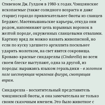
Стивеном Дж. Гулдом в 1980-х годах. Чэнцзянские
ископаемые (также солидного возраста и даже
старше) гораздо привлекательнее биоты из сланцев
Берджес. Маотяньшаньские карьеры, откуда они
родом, напоминают цепь взрывных воронок в
желтой породе, окруженных сланцевыми отвалами.
Картину вряд ли можно назвать живописной, но
если по куску здешнего аргиллита посильнее
ударить молотком, на свет явятся сокровища.
Кроваво-красные синдареллы (
Cindarella
) во всем
своем блеске выступают, одна за другой, из
породы: выражаясь языком геральдики –
в золотом
поле шествующая червленая фигура, смотрящая
впрям
.
Синдарелла – восхитительный представитель
чэнцзянской биоты, и она замечательна не только
своим сказочным именем. Это было животное с