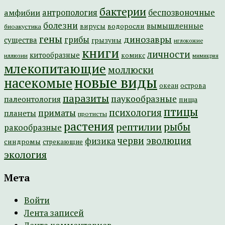
бактерии
амфибии
антропология
беспозвоночные
болезни
вымышленные
вирусы
водоросли
биоакустика
гены
динозавры
грибы
существа
грызуны
иглокожие
книги
личности
китообразные
комикс
иллюзии
мимикрия
млекопитающие
моллюски
новые виды
насекомые
острова
океан
паразиты
паукообразные
палеонтология
пища
птицы
психология
приматы
планеты
протисты
растения
рептилии
рыбы
ракообразные
эволюция
черви
физика
синдромы
стрекающие
экология
Мета
Войти
Лента записей