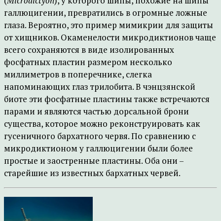
(
Microdictyon
), у которого шипы, похожие на шипы
галлюцигении, превратились в огромные ложные
глаза. Вероятно, это пример мимикрии для защиты
от хищников. Окаменелости микродиктионов чаще
всего сохраняются в виде изолированных
фосфатных пластин размером несколько
миллиметров в поперечнике, слегка
напоминающих глаз трилобита. В чэнцзянской
биоте эти фосфатные пластины также встречаются
парами и являются частью дорсальной брони
существа, которое можно реконструировать как
гусеничного бархатного червя. По сравнению с
микродиктионом у галлюцигении были более
простые и заостренные пластины. Оба они –
старейшие из известных бархатных червей.