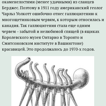
окаменелостями (менее удачными) из сланцев
Берджес. Поэтому в 1911 году американский геолог
Чарльз Уолкотт ошибочно отнес галлюцигению к
многощетинковым червям, к которым относилась и
канадия. Так галлюцигения стала еще одним
червем – забытой и нелюбимой спящей (в ящиках
Королевского музея Онтарио в Торонто и
Смитсоновском институте в Вашингтоне)
красавицей. Это продолжалось до 1970-х годов.