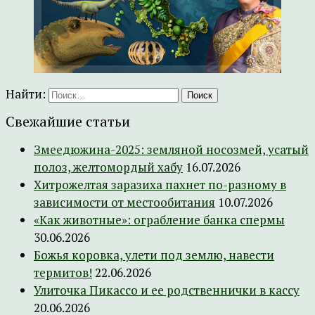
Найти:
Свежайшие статьи
Змеедюжина-2025: земляной носозмей, усатый
полоз, желтомордый хабу
16.07.2026
Хитрожелтая заразиха пахнет по-разному в
зависимости от местообитания
10.07.2026
«Как животные»: ограбление банка спермы
30.06.2026
Божья коровка, улети под землю, навести
термитов!
22.06.2026
Улиточка Пикассо и ее родственнички в кассу
20.06.2026