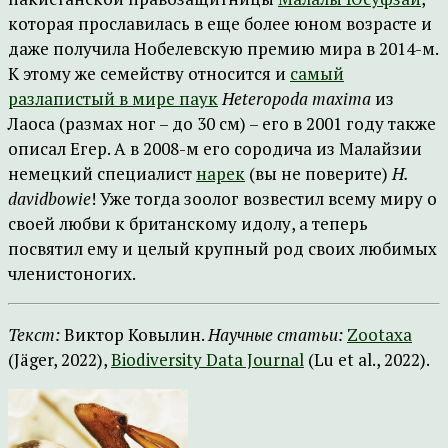
которая прославилась в еще более юном возрасте и
даже получила Нобелевскую премию мира в 2014-м.
К этому же семейству относится и
самый
разлапистый в мире паук
Heteropoda maxima
из
Лаоса (размах ног – до 30 см) – его в 2001 году также
описал Егер. А в 2008-м его сородича из Малайзии
немецкий специалист
нарек
(вы не поверите)
H.
davidbowie
! Уже тогда зоолог возвестил всему миру о
своей любви к британскому идолу, а теперь
посвятил ему и целый крупный род своих любимых
членистоногих.
Текст:
Виктор Ковылин.
Научные статьи:
Zootaxa
(Jäger, 2022),
Biodiversity Data Journal
(Lu et al., 2022).