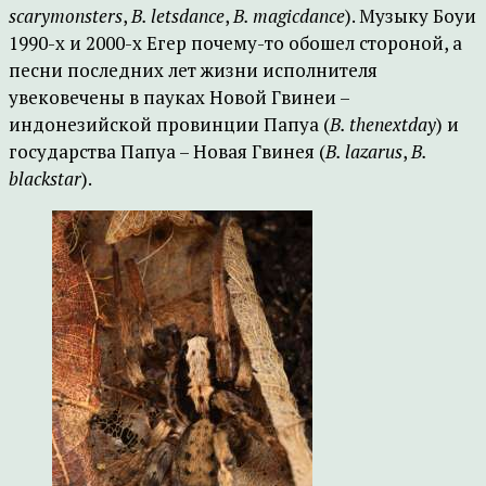
scarymonsters
,
B. letsdance
,
B. magicdance
). Музыку Боуи
1990-х и 2000-х Егер почему-то обошел стороной, а
песни последних лет жизни исполнителя
увековечены в пауках Новой Гвинеи –
индонезийской провинции Папуа (
B. thenextday
) и
государства Папуа – Новая Гвинея (
B. lazarus
,
B.
blackstar
).