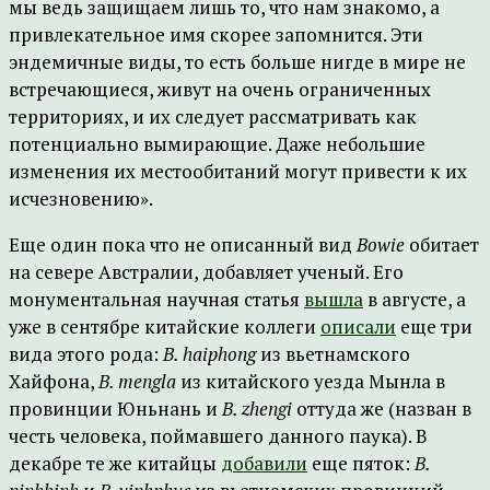
мы ведь защищаем лишь то, что нам знакомо, а
привлекательное имя скорее запомнится. Эти
эндемичные виды, то есть больше нигде в мире не
встречающиеся, живут на очень ограниченных
территориях, и их следует рассматривать как
потенциально вымирающие. Даже небольшие
изменения их местообитаний могут привести к их
исчезновению».
Еще один пока что не описанный вид
Bowie
обитает
на севере Австралии, добавляет ученый. Его
монументальная научная статья
вышла
в августе, а
уже в сентябре китайские коллеги
описали
еще три
вида этого рода:
B. haiphong
из вьетнамского
Хайфона,
B. mengla
из китайского уезда Мынла в
провинции Юньнань и
B. zhengi
оттуда же (назван в
честь человека, поймавшего данного паука). В
декабре те же китайцы
добавили
еще пяток:
B.