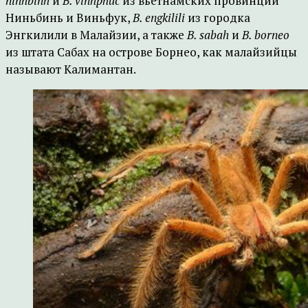
ninhbinh
и
B. vinhphuc
из вьетнамских провинций
Ниньбинь и Виньфук,
B. engkilili
из городка
Энгкилили в Малайзии, а также
B. sabah
и
B. borneo
из штата Сабах на острове Борнео, как малайзийцы
называют Калимантан.