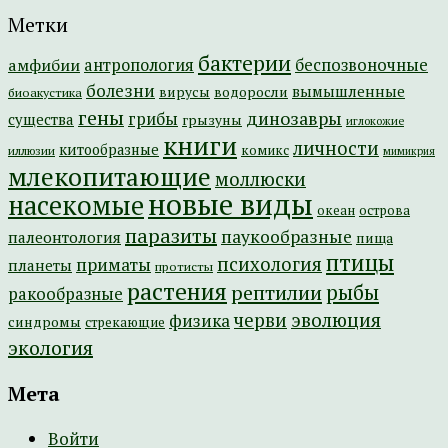
Метки
бактерии
амфибии
антропология
беспозвоночные
болезни
вымышленные
вирусы
водоросли
биоакустика
гены
динозавры
грибы
существа
грызуны
иглокожие
книги
личности
китообразные
комикс
иллюзии
мимикрия
млекопитающие
моллюски
новые виды
насекомые
острова
океан
паразиты
паукообразные
палеонтология
пища
птицы
психология
приматы
планеты
протисты
растения
рептилии
рыбы
ракообразные
эволюция
черви
физика
синдромы
стрекающие
экология
Мета
Войти