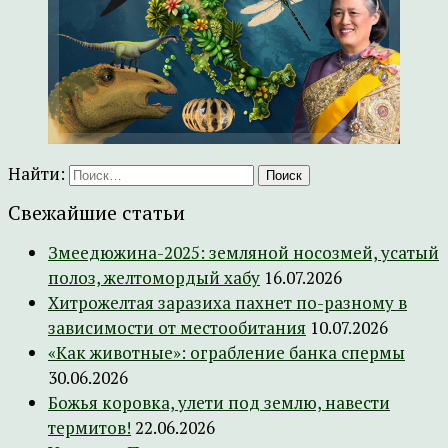
Найти:
Свежайшие статьи
Змеедюжина-2025: земляной носозмей, усатый
полоз, желтомордый хабу
16.07.2026
Хитрожелтая заразиха пахнет по-разному в
зависимости от местообитания
10.07.2026
«Как животные»: ограбление банка спермы
30.06.2026
Божья коровка, улети под землю, навести
термитов!
22.06.2026