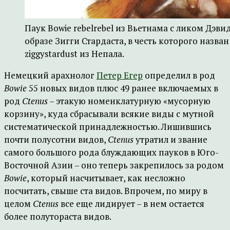
Паук Bowie rebelrebel из Вьетнама с ликом Дэвид
образе Зигги Стардаста, в честь которого назван
ziggystardust из Непала.
Немецкий арахнолог
Петер Егер
определил в род
Bowie
55 новых видов плюс 49 ранее включаемых в
род
Ctenus
– этакую номенклатурную «мусорную
корзину», куда сбрасывали всякие виды с мутной
систематической принадлежностью. Лишившись
почти полусотни видов,
Ctenus
утратил и звание
самого большого рода блуждающих пауков в Юго-
Восточной Азии – оно теперь закрепилось за родом
Bowie
, который насчитывает, как несложно
посчитать, свыше ста видов. Впрочем, по миру в
целом
Ctenus
все еще лидирует – в нем остается
более полутораста видов.