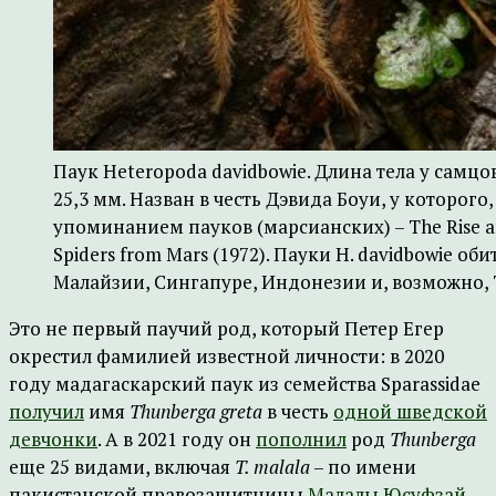
Паук Heteropoda davidbowie. Длина тела у самцов 
25,3 мм. Назван в честь Дэвида Боуи, у которого,
упоминанием пауков (марсианских) – The Rise and 
Spiders from Mars (1972). Пауки H. davidbowie оби
Малайзии, Сингапуре, Индонезии и, возможно, 
Это не первый паучий род, который Петер Егер
окрестил фамилией известной личности: в 2020
году мадагаскарский паук из семейства Sparassidae
получил
имя
Thunberga greta
в честь
одной шведской
девчонки
. А в 2021 году он
пополнил
род
Thunberga
еще 25 видами, включая
T. malala
– по имени
пакистанской правозащитницы
Малалы Юсуфзай
,