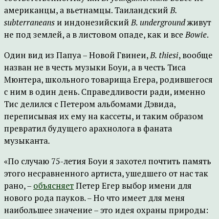
американцы, а вьетнамцы. Таиландский
B.
subterraneans
и индонезийский
B. underground
живут
не под землей, а в листовом опаде, как и все
Bowie
.
Один вид из Папуа – Новой Гвинеи,
B. thiesi
, вообще
назван не в честь музыки Боуи, а в честь Тиса
Мюнтера, школьного товарища Егера, родившегося
с ним в один день. Справедливости ради, именно
Тис делился с Петером альбомами Дэвида,
переписывая их ему на кассеты, и таким образом
превратил будущего арахнолога в фаната
музыканта.
«По случаю 75-летия Боуи я захотел почтить память
этого несравненного артиста, ушедшего от нас так
рано, –
объясняет
Петер Егер выбор имени для
нового рода пауков. – Но что имеет для меня
наибольшее значение – это идея охраны природы: