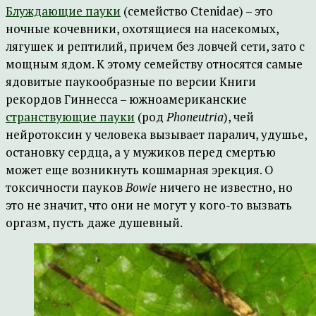
Блуждающие пауки
(семейство Ctenidae) – это
ночные кочевники, охотящиеся на насекомых,
лягушек и рептилий, причем без ловчей сети, зато с
мощным ядом. К этому семейству относятся самые
ядовитые паукообразные по версии Книги
рекордов Гиннесса – южноамериканские
странствующие пауки
(род
Phoneutria
), чей
нейротоксин у человека вызывает паралич, удушье,
остановку сердца, а у мужиков перед смертью
может еще возникнуть кошмарная эрекция. О
токсичности пауков
Bowie
ничего не известно, но
это не значит, что они не могут у кого-то вызвать
оргазм, пусть даже душевный.