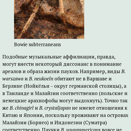
Bowie subterraneans
Подобные музыкальные аффилиации, правда,
могут внести некоторый диссонанс в понимание
ареалов и образа жизни пауков. Например, виды
B.
warszawa
и
B. neukoeln
обитают не в Варшаве и
Берлине (Нойкёльн – округ германской столицы), а
в Таиланде и Малайзии соответственно (польские и
немецкие арахнофобы могут выдохнуть). Точно так
же
B. chinagirl
и
B. crystaljapan
не имеют отношения к
Китаю и Японии, поскольку проживают на островах
Малайзии (Борнео) и Индонезии (Суматра)
соответственно. Паучки
B. youngamericans
вовсе не