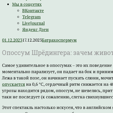
Мы в соцсетях
ВКонтакте
Telegram
LiveJournal
Яндекс Дзен
01.12.2023
17.12.2023
Батрахоспермум
Опоссум Шрёдингера: зачем живо
Самое удивительное в опоссумах – это их поведение в
моментально парализует, он падает на бок и принима
Лежа в такой позе, он начинает пускать слюни, мочи
опускается
на 0,6 °C, сердечный ритм снижается на 4
угрозы находится рядом, опоссум, не шевелясь, при
таки не последует (к сожалению, слегка свихнувшие
Этот спектакль настолько искусен, что в английско