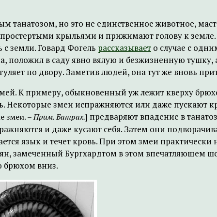
ым танатозом, но это не единственное животное, мас
аспростертыми крыльями и прижимают голову к земле
 с земли. Говард Фогель
рассказывает
о случае с одни
а, положил в саду явно вялую и безжизненную тушку, 
гуляет по двору. Заметив людей, она тут же вновь при
змей. К примеру, обыкновенный уж лежит кверху брю
ь. Некоторые змеи испражняются или даже пускают кр
предваряют впадение в танатоз
е змеи. –
Прим. Батрах.
]
ражняются и даже кусают себя. Затем они подворачив
ется язык и течет кровь. При этом змеи практически 
н, замеченный Бургхардтом в этом впечатляющем шоу,
ю брюхом вниз.