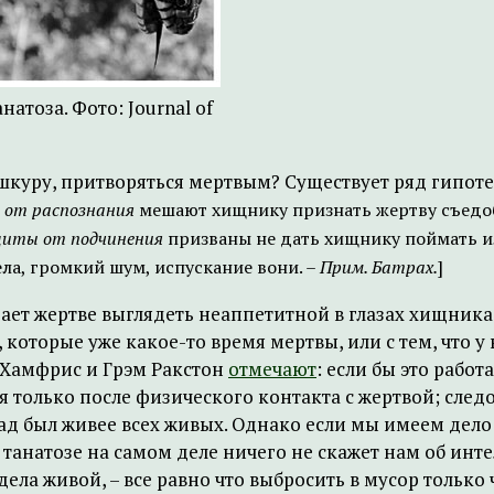
натоза. Фото: Journal of
куру, притворяться мертвым? Существует ряд гипотез,
от распознания
мешают хищнику признать жертву съедо
иты от подчинения
призваны не дать хищнику поймать и
ла, громкий шум, испускание вони. –
Прим. Батрах.
]
ет жертве выглядеть неаппетитной в глазах хищника. 
 которые уже какое-то время мертвы, или с тем, что 
 Хамфрис и Грэм Ракстон
отмечают
: если бы это рабо
 только после физического контакта с жертвой; след
ад был живее всех живых. Однако если мы имеем дело
танатозе на самом деле ничего не скажет нам об инт
ела живой, – все равно что выбросить в мусор только