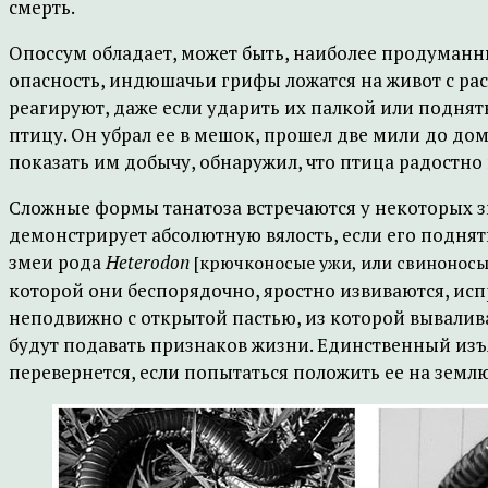
смерть.
Опоссум обладает, может быть, наиболее продуманн
опасность, индюшачьи грифы ложатся на живот с р
реагируют, даже если ударить их палкой или поднять
птицу. Он убрал ее в мешок, прошел две мили до дом
показать им добычу, обнаружил, что птица радостно 
Сложные формы танатоза встречаются у некоторых 
демонстрирует абсолютную вялость, если его поднят
змеи рода
Heterodon
[крючконосые ужи, или свиноносы
которой они беспорядочно, яростно извиваются, исп
неподвижно с открытой пастью, из которой вывалива
будут подавать признаков жизни. Единственный изъя
перевернется, если попытаться положить ее на земл