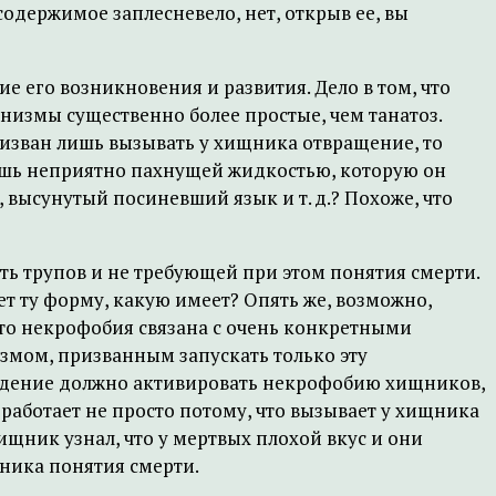
содержимое заплесневело, нет, открыв ее, вы
е его возникновения и развития. Дело в том, что
низмы существенно более простые, чем танатоз.
ризван лишь вызывать у хищника отвращение, то
лишь неприятно пахнущей жидкостью, которую он
 высунутый посиневший язык и т. д.? Похоже, что
ь трупов и не требующей при этом понятия смерти.
т ту форму, какую имеет? Опять же, возможно,
 что некрофобия связана с очень конкретными
измом, призванным запускать только эту
ведение должно активировать некрофобию хищников,
 работает не просто потому, что вызывает у хищника
ищник узнал, что у мертвых плохой вкус и они
щника понятия смерти.