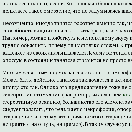
оказалось полно плесени. Хотя сначала банка и казал
испытаете такое омерзение, что не задумываясь швыр
Несомненно, иногда танатоз работает именно так, но
способность хищников испытывать брезгливость мож
Например, можно прибегнуть к неприятному вкусу и
трудно объяснить, почему он настолько сложен. К 
выделяет из своих анальных желез. К чему же тогда
опоссум в состоянии танатоза стремится не просто 
Многие животные по умолчанию склонны к некрофоби
Может быть, действие танатоза заключается в акти
иногда это так. Однако это предположение тоже не о
сенсорными стимулами (например, выделением
кад
стереотипную реакцию, большинство его элементов 
следует полагать, что речь идет о некрофобии, опос
отвращение, а потому, что причина этого отвращения
неприятны на ощупь, например). В таком случае успе