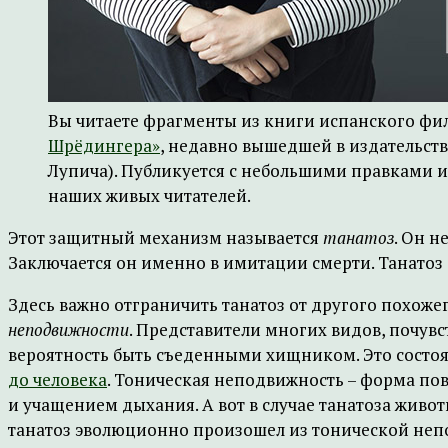
Вы читаете фрагменты из книги испанского ф
Шрёдингера»
, недавно вышедшей в издательств
Лупича). Публикуется с небольшими правками 
наших живых читателей.
Этот защитный механизм называется
танатоз
. Он н
Заключается он именно в имитации смерти. Танатоз
Здесь важно отграничить танатоз от другого похожег
неподвижности
. Представители многих видов, почувс
вероятность быть съеденными хищником. Это состоя
до человека
. Тоническая неподвижность – форма по
и учащением дыхания. А вот в случае танатоза живо
танатоз эволюционно произошел из тонической непо