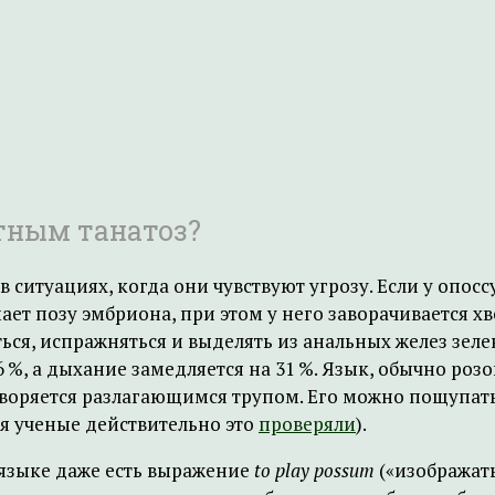
тным танатоз?
 ситуациях, когда они чувствуют угрозу. Если у опосс
ет позу эмбриона, при этом у него заворачивается хво
ться, испражняться и выделять из анальных желез зел
6 %, а дыхание замедляется на 31 %. Язык, обычно ро
творяется разлагающимся трупом. Его можно пощупать.
ся ученые действительно это
проверяли
).
м языке даже есть выражение
to play possum
(«изображать