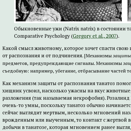
Обыкновенные ужи (Natrix natrix) в состоянии та
Comparative Psychology (
Gregory et al., 2007
).
Какой смысл животному, которое хочет спасти свою ш
от распознания и от подчинения.
[Механизмы
защиты 
предметов, предупреждающие сигналы. Механизмы
защ
съедобную: например, убегание, отбрасывание частей те
Как механизм защиты от распознания танатоз помога
хищник усвоил, насколько ужасны на вкус животные,
разложения (так называемая некрофобия). Розалинд
очень-то умны, поскольку танатоз обычно начинается
сейчас выглядит мертвым, несколько мгновений наз
врожденным или выученным, то контакт с жертвой в 
добычи в танатозе, которая мгновением ранее выгляд