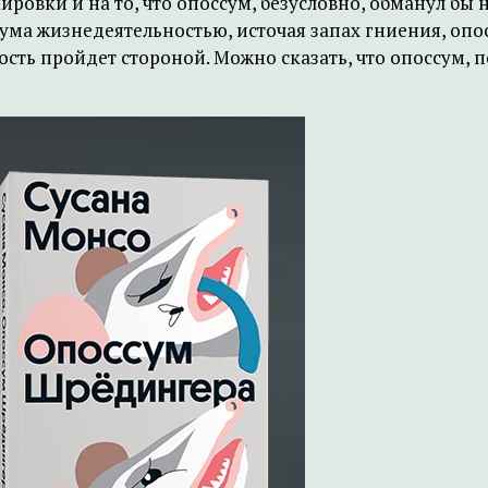
овки и на то, что опоссум, безусловно, обманул бы нас
а жизнедеятельностью, источая запах гниения, опос
ость пройдет стороной. Можно сказать, что опоссум, 