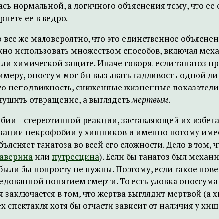
ась нормальной, а логичного объяснения тому, что ее 
нете ее в ведро.
 все же маловероятно, что это единственное объяснени
но использовать множеством способов, включая меха
ли химической защите. Иначе говоря, если танатоз п
примеру, опоссум мог бы вызывать гадливость одной 
 его неподвижность, сниженные жизненные показатели,
внушить отвращение, а выглядеть
мертвым
.
и – стереотипной реакции, заставляющей их избегат
визации некрофобии у хищников и именно потому имее
бъясняет танатоза во всей его сложности. Дело в том,
аверина
или
путресцина
). Если бы танатоз был механ
были бы попросту не нужны. Поэтому, если такое по
редованной понятием смерти. То есть уловка опоссума
 заключается в том, что жертва выглядит мертвой (а х
х спектакля хотя бы отчасти зависит от наличия у хи