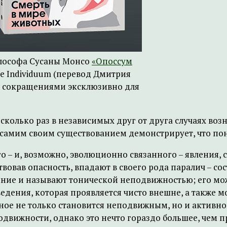
илософа Сусаны Монсо
«Опоссум
е Individuum (перевод Дмитрия
и сокращениями эксклюзивно для
есколько раз в независимых друг от друга случаях в
 самим своим существованием демонстрирует, что по
о – и, возможно, эволюционно связанного – явления, 
твовав опасность, впадают в своего рода паралич – с
ние и называют тонической неподвижностью; его мож
ведения, которая проявляется чисто внешне, а также
тное не только становится неподвижным, но и активн
движности, однако это нечто гораздо большее, чем п