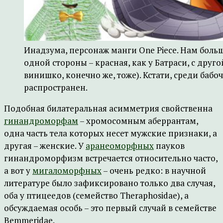
Инадзума, персонаж манги One Piece. Нам больше
одной стороны – красная, как у Батраси, с другой
винишко, конечно же, тоже). Кстати, среди ба
распространен.
Подобная билатеральная асимметрия свойственна
гинандроморфам
– хромосомным аберрантам,
одна часть тела которых несет мужские признаки, а
другая – женские. У
аранеоморфных
пауков
гинандроморфизм встречается относительно часто,
а вот у
мигаломорфных
– очень редко: в научной
литературе было зафиксировано только два случая,
оба у птицеедов (семейство Theraphosidae), а
обсуждаемая особь – это первый случай в семействе
Bemmeridae.