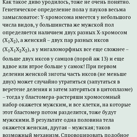
Как такое диво уродилось, тоже не очень понятно.
Генетическое определение пола у пауков весьма
замысловатое: Y-хромосома имеется у небольшого
числа видов, у большинства же мужской пол
определяется наличием двух разных X-хромосом
(X
X
), а женский – двух пар разных иксов
1
2
(X
X
X
X
), а у мигаломорфных все еще сложнее –
1
1
2
2
больше двух иксов у самцов (порой аж 13) и еще
вдвое или втрое больше у самок! При первом
делении женской зиготы часть иксов (не меньше
двух) может случайно утратиться (запутаться в
веретене деления и затем затеряться в цитоплазме)
– тогда у бластомера-растеряши хромосомный
набор окажется мужским, и все клетки, на которые
этот бластомер потом разделится, тоже будут
мужскими. В результате одна половина тела
окажется женская, другая – мужская; таков
возможный механизм. Спровоцировать подобное