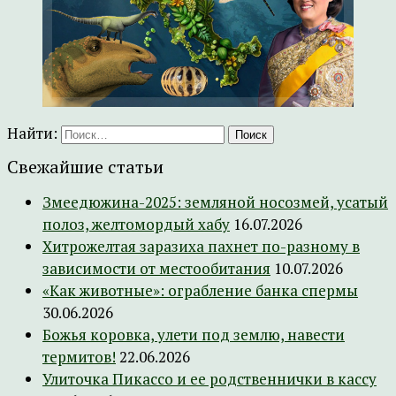
Найти:
Свежайшие статьи
Змеедюжина-2025: земляной носозмей, усатый
полоз, желтомордый хабу
16.07.2026
Хитрожелтая заразиха пахнет по-разному в
зависимости от местообитания
10.07.2026
«Как животные»: ограбление банка спермы
30.06.2026
Божья коровка, улети под землю, навести
термитов!
22.06.2026
Улиточка Пикассо и ее родственнички в кассу