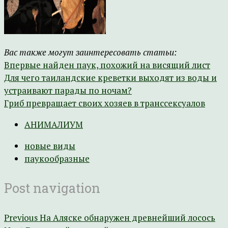
Вас также могут заинтересовать статьи:
Впервые найден паук, похожий на висящий лист
Для чего таиландские креветки выходят из воды и
устраивают парады по ночам?
Гриб превращает своих хозяев в транссексуалов
АНИМАЛИУМ
новые виды
паукообразные
Post navigation
Previous
На Аляске обнаружен древнейший лосось