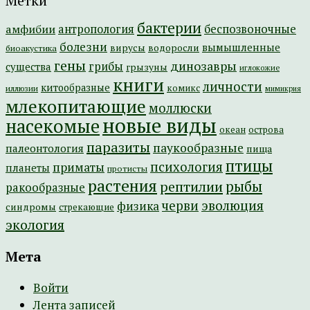
Метки
бактерии
амфибии
антропология
беспозвоночные
болезни
вымышленные
вирусы
водоросли
биоакустика
гены
динозавры
грибы
существа
грызуны
иглокожие
книги
личности
китообразные
комикс
иллюзии
мимикрия
млекопитающие
моллюски
новые виды
насекомые
острова
океан
паразиты
паукообразные
палеонтология
пища
птицы
психология
приматы
планеты
протисты
растения
рептилии
рыбы
ракообразные
эволюция
черви
физика
синдромы
стрекающие
экология
Мета
Войти
Лента записей