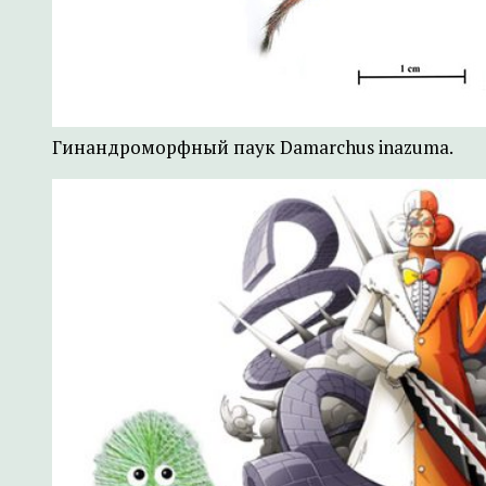
Гинандроморфный паук Damarchus inazuma.