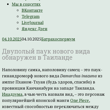
Мы в соцсетях
ВКонтакте
Telegram
LiveJournal
Яндекс Дзен
04.10.2025
04.10.2025
Батрахоспермум
Двуполый паук нового вида
обнаружен в Таиланде
Наполовину самка, наполовину самец – это паук-
гинандроморф нового вида
Damarchus inazuma
из
ампхе Пханом-Тхуан (будь здоров, спасибо) в
провинции Канчанабури на западе Таиланда.
Инадзума
, в чью честь назвали вид, – это персонаж
популярнейшей японской манги
One Piece
,
известный способностью переключаться между