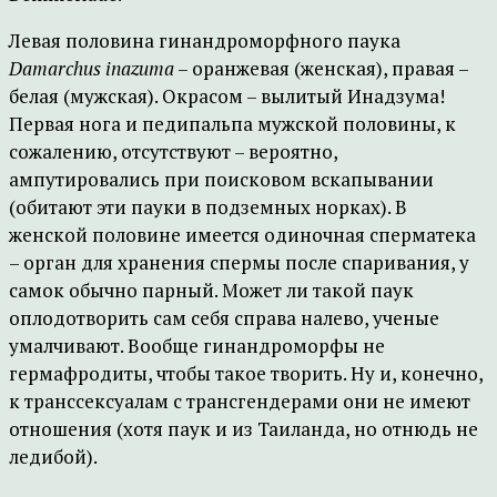
Левая половина гинандроморфного паука
Damarchus inazuma
– оранжевая (женская), правая –
белая (мужская). Окрасом – вылитый Инадзума!
Первая нога и педипальпа мужской половины, к
сожалению, отсутствуют – вероятно,
ампутировались при поисковом вскапывании
(обитают эти пауки в подземных норках). В
женской половине имеется одиночная сперматека
– орган для хранения спермы после спаривания, у
самок обычно парный. Может ли такой паук
оплодотворить сам себя справа налево, ученые
умалчивают. Вообще гинандроморфы не
гермафродиты, чтобы такое творить. Ну и, конечно,
к транссексуалам с трансгендерами они не имеют
отношения (хотя паук и из Таиланда, но отнюдь не
ледибой).