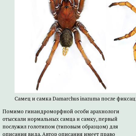
Самец и самка Damarchus inazuma после фиксац
Помимо гинандроморфной особи арахнологи
отыскали нормальных самца и самку, первый
послужил голотипом (типовым образцом) для
описания вида. Автор описания имеет право