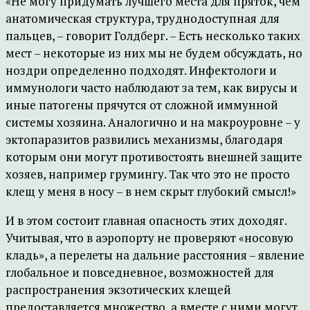
«Не могу придумать лучшего места для пряток, чем
анатомическая структура, труднодоступная для
пальцев, – говорит Голдберг. – Есть несколько таких
мест – некоторые из них мы не будем обсуждать, но
ноздри определенно подходят. Инфектологи и
иммунологи часто наблюдают за тем, как вирусы и
иные патогены прячутся от сложной иммунной
системы хозяина. Аналогично и на макроуровне – у
эктопаразитов развились механизмы, благодаря
которым они могут противостоять внешней защите
хозяев, например грумингу. Так что это не просто
клещ у меня в носу – в нем скрыт глубокий смысл!»
И в этом состоит главная опасность этих доходяг.
Учитывая, что в аэропорту не проверяют «носовую
кладь», а перелеты на дальние расстояния – явление
глобальное и повседневное, возможностей для
распространения экзотических клещей
предоставляется множество, а вместе с ними могут