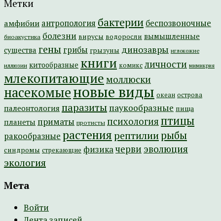
Метки
бактерии
амфибии
антропология
беспозвоночные
болезни
вымышленные
вирусы
водоросли
биоакустика
гены
динозавры
грибы
существа
грызуны
иглокожие
книги
личности
китообразные
комикс
иллюзии
мимикрия
млекопитающие
моллюски
новые виды
насекомые
острова
океан
паразиты
паукообразные
палеонтология
пища
птицы
психология
приматы
планеты
протисты
растения
рептилии
рыбы
ракообразные
эволюция
черви
физика
синдромы
стрекающие
экология
Мета
Войти
Лента записей