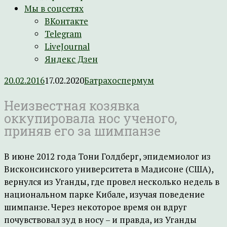
Мы в соцсетях
ВКонтакте
Telegram
LiveJournal
Яндекс Дзен
20.02.2016
17.02.2020
Батрахоспермум
Неизвестная козявка
оккупировала нос ученого,
приняв его за шимпанзе
В июне 2012 года Тони Голдберг, эпидемиолог из
Висконсинского университета в Мадисоне (США),
вернулся из Уганды, где провел несколько недель в
национальном парке Кибале, изучая поведение
шимпанзе. Через некоторое время он вдруг
почувствовал зуд в носу – и правда, из Уганды