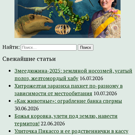
Найти:
Свежайшие статьи
Змеедюжина-2025: земляной носозмей, усатый
полоз, желтомордый хабу
16.07.2026
Хитрожелтая заразиха пахнет по-разному в
зависимости от местообитания
10.07.2026
«Как животные»: ограбление банка спермы
30.06.2026
Божья коровка, улети под землю, навести
термитов!
22.06.2026
Улиточка Пикассо и ее родственнички в кассу