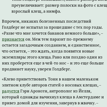
преувеличивает: размер полоски на фото с клещо
взрослый клещ, а нимфа.
Впрочем, никаких болезненных последствий
Голдберг не испытал за прошедшие с тех пор годы.
«Разве что мне хочется бананов немного больше», –
признается
он. Меж тем паразит по-прежнему
остается загадочным созданием, и единственное,
что остается, – это ждать, когда появятся новые
экземпляры этого клеща. Рано или поздно один из
них проберется еще в чей-то нос – и это еще больше
продвинет науку, уверен Голдберг.
«Клево приветствовать Тони в нашем маленьком
элитном клубе авторов статей о носовых клещах, –
радуется
Гэри Аронсен, антрополог из Йелля,
который однажды вычихнул клеща в Амстердаме и
привез домой для изучения, завернув в жвачку. –