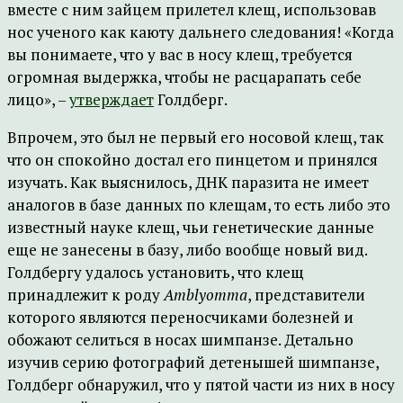
вместе с ним зайцем прилетел клещ, использовав
нос ученого как каюту дальнего следования! «Когда
вы понимаете, что у вас в носу клещ, требуется
огромная выдержка, чтобы не расцарапать себе
лицо», –
утверждает
Голдберг.
Впрочем, это был не первый его носовой клещ, так
что он спокойно достал его пинцетом и принялся
изучать. Как выяснилось, ДНК паразита не имеет
аналогов в базе данных по клещам, то есть либо это
известный науке клещ, чьи генетические данные
еще не занесены в базу, либо вообще новый вид.
Голдбергу удалось установить, что клещ
принадлежит к роду
Amblyomma
, представители
которого являются переносчиками болезней и
обожают селиться в носах шимпанзе. Детально
изучив серию фотографий детенышей шимпанзе,
Голдберг обнаружил, что у пятой части из них в носу