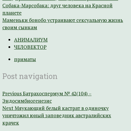
Собака-Марсобака: друг человека на Красной
планете
Маменьки бонобо устраивают сексуальную жизнь
своим сынкам
АНИМАЛИУМ
ЧЕЛОВЕКТОР
приматы
Post navigation
Previous
Батрахоспермум № 42(104) –
Эндосимбиогенезис
Next
Мяукающий белый кастрат в одиночку
уничтожил юный заповедник австралийских
крачек