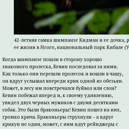
42-летняя самка шимпанзе Кидман и ее дочка, 
ее жизни в Нгого, национальный парк Кибале (У
Когда шимпанзе пошли в сторону хорошо
знакомого пролеска, Кевин последовал за ними.
Как только они перешли пролесок и вошли в чащу,
он вдруг услышал впереди крик одной из обезьян.
Может, в лесу им повстречался буйвол или слон?
Кевин побежал вперед и, к своему удивлению,
увидел двух черных мужиков с двумя десятками
собак. Это были браконьеры! Кевин пошел на них,
громко крича. Браконьеры струхнули – а вдруг
крикун не один, может, с ним идут рейнджеры с