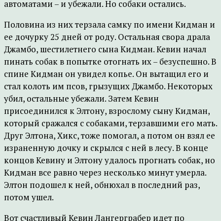
автоматами – и убежали. Но собаки остались.
Половина из них терзала самку по имени Кидман и
ее дочурку 25 дней от роду. Остальная свора драла
Джамбо, шестилетнего сына Кидман. Кевин начал
пинать собак в попытке отогнать их – безуспешно. В
спине Кидман он увидел копье. Он вытащил его и
стал колоть им псов, грызущих Джамбо. Некоторых
убил, остальные убежали. Затем Кевин
присоединился к Элтону, взрослому сыну Кидман,
который сражался с собаками, терзавшими его мать.
Друг Элтона, Хикс, тоже помогал, а потом он взял ее
израненную дочку и скрылся с ней в лесу. В конце
концов Кевину и Элтону удалось прогнать собак, но
Кидман все равно через несколько минут умерла.
Элтон подошел к ней, обнюхал в последний раз,
потом ушел.
Вот счастливый Кевин Лангерграбер идет по