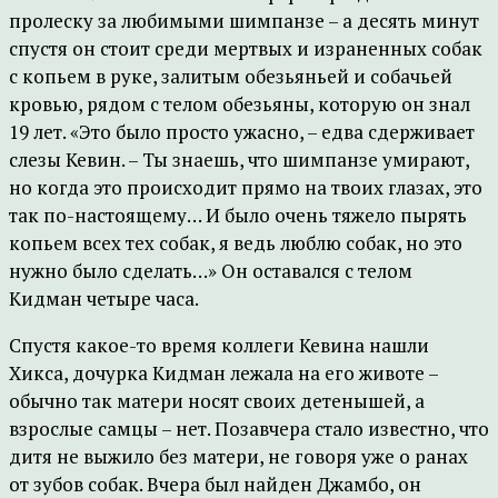
пролеску за любимыми шимпанзе – а десять минут
спустя он стоит среди мертвых и израненных собак
с копьем в руке, залитым обезьяньей и собачьей
кровью, рядом с телом обезьяны, которую он знал
19 лет. «Это было просто ужасно, – едва сдерживает
слезы Кевин. – Ты знаешь, что шимпанзе умирают,
но когда это происходит прямо на твоих глазах, это
так по-настоящему… И было очень тяжело пырять
копьем всех тех собак, я ведь люблю собак, но это
нужно было сделать…» Он оставался с телом
Кидман четыре часа.
Спустя какое-то время коллеги Кевина нашли
Хикса, дочурка Кидман лежала на его животе –
обычно так матери носят своих детенышей, а
взрослые самцы – нет. Позавчера стало известно, что
дитя не выжило без матери, не говоря уже о ранах
от зубов собак. Вчера был найден Джамбо, он