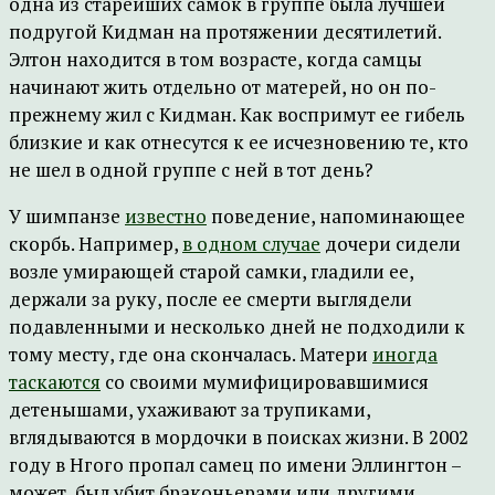
одна из старейших самок в группе была лучшей
подругой Кидман на протяжении десятилетий.
Элтон находится в том возрасте, когда самцы
начинают жить отдельно от матерей, но он по-
прежнему жил с Кидман. Как воспримут ее гибель
близкие и как отнесутся к ее исчезновению те, кто
не шел в одной группе с ней в тот день?
У шимпанзе
известно
поведение, напоминающее
скорбь. Например,
в одном случае
дочери сидели
возле умирающей старой самки, гладили ее,
держали за руку, после ее смерти выглядели
подавленными и несколько дней не подходили к
тому месту, где она скончалась. Матери
иногда
таскаются
со своими мумифицировавшимися
детенышами, ухаживают за трупиками,
вглядываются в мордочки в поисках жизни. В 2002
году в Нгого пропал самец по имени Эллингтон –
может, был убит браконьерами или другими