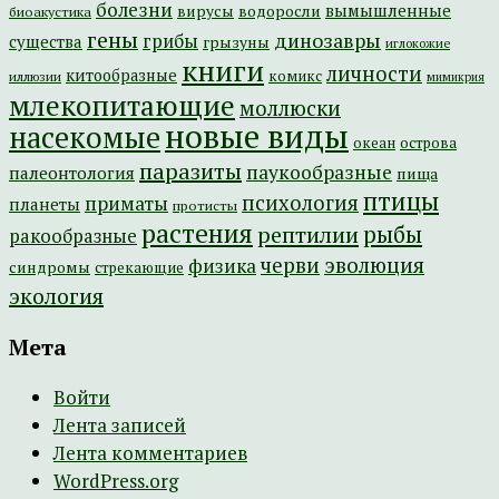
болезни
вымышленные
вирусы
водоросли
биоакустика
гены
динозавры
грибы
существа
грызуны
иглокожие
книги
личности
китообразные
комикс
иллюзии
мимикрия
млекопитающие
моллюски
новые виды
насекомые
острова
океан
паразиты
паукообразные
палеонтология
пища
птицы
психология
приматы
планеты
протисты
растения
рептилии
рыбы
ракообразные
эволюция
черви
физика
синдромы
стрекающие
экология
Мета
Войти
Лента записей
Лента комментариев
WordPress.org