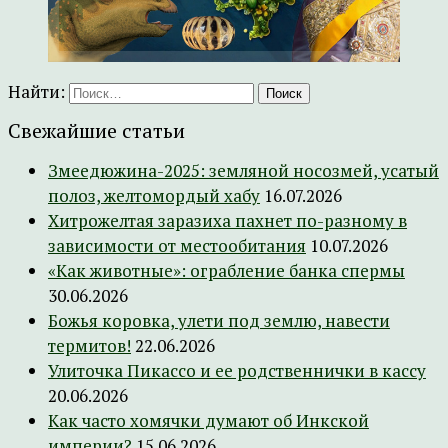
Найти:
Свежайшие статьи
Змеедюжина-2025: земляной носозмей, усатый
полоз, желтомордый хабу
16.07.2026
Хитрожелтая заразиха пахнет по-разному в
зависимости от местообитания
10.07.2026
«Как животные»: ограбление банка спермы
30.06.2026
Божья коровка, улети под землю, навести
термитов!
22.06.2026
Улиточка Пикассо и ее родственнички в кассу
20.06.2026
Как часто хомячки думают об Инкской
империи?
15.06.2026