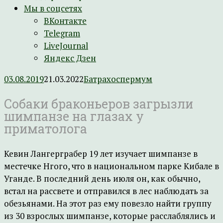
Мы в соцсетях
ВКонтакте
Telegram
LiveJournal
Яндекс Дзен
03.08.2019
21.03.2022
Батрахоспермум
Собаки браконьеров загрызли
шимпанзе на глазах у
приматолога
Кевин Лангерграбер 19 лет изучает шимпанзе в
местечке Нгого, что в национальном парке Кибале в
Уганде. В последний день июля он, как обычно,
встал на рассвете и отправился в лес наблюдать за
обезьянами. На этот раз ему повезло найти группу
из 30 взрослых шимпанзе, которые расслаблялись и