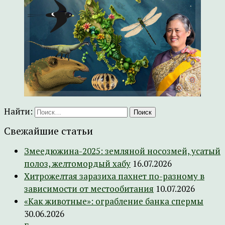
Найти:
Свежайшие статьи
Змеедюжина-2025: земляной носозмей, усатый
полоз, желтомордый хабу
16.07.2026
Хитрожелтая заразиха пахнет по-разному в
зависимости от местообитания
10.07.2026
«Как животные»: ограбление банка спермы
30.06.2026