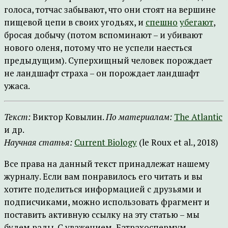
голоса, тотчас забывают, что они стоят на вершине
пищевой цепи в своих угодьях, и
спешно
убегают
,
бросая добычу (потом вспоминают – и убивают
нового оленя, потому что не успели наесться
предыдущим). Суперхищный человек порождает
не ландшафт страха – он порождает ландшафт
ужаса.
Текст:
Виктор Ковылин.
По материалам:
The Atlantic
и др.
Научная статья:
Current Biology
(le Roux et al., 2018)
Все права на данный текст принадлежат нашему
журналу. Если вам понравилось его читать и вы
хотите поделиться информацией с друзьями и
подписчиками, можно использовать фрагмент и
поставить активную ссылку на эту статью – мы
будем рады. С уважением, Батрахоспермум.