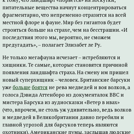
питательные вещества начнут концентрироваться
фрагментарно, что непременно отразится на всей
местной флоре и фауне. Мир без гигантов будет
строиться больше на страхе, чем на бесстрашии. «И
последствия этого мы, вероятно, не сможем
предугадать», – полагает Элизабет ле Ру.
Не только мегафауна исчезает – истребляются и
хищники. Те самые, которые становятся причиной
появления ландшафта страха. На смену им пришел
новый суперхищник – человек. Британские барсуки
уже
больше
боятся
не рева медведей и воя волков, а
голоса Дэвида Аттенборо из документалок BBC и
мистера Барсука из аудиосказки «Ветер в ивах»
(что, впрочем, не столь уж удивительно, ведь волков
и медведей в Великобритании давно перебили и
главной угрозой для барсуков теперь являются
охотники). Американские пумы, заслышав людские