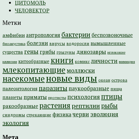
ЦИТОМОЛЬ
ЧЕЛОВЕКТОР
Метки
бактерии
амфибии
антропология
беспозвоночные
болезни
вымышленные
вирусы
водоросли
биоакустика
гены
динозавры
грибы
существа
грызуны
иглокожие
книги
личности
китообразные
комикс
иллюзии
мимикрия
млекопитающие
моллюски
новые виды
насекомые
острова
океан
паразиты
паукообразные
палеонтология
пища
птицы
психология
приматы
планеты
протисты
растения
рептилии
рыбы
ракообразные
эволюция
черви
физика
синдромы
стрекающие
экология
Мета