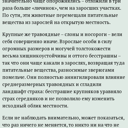
значительно чаще опорожнялись – отложили в три
раза больше «личинок», чем на заросших участках.
По сути, эти животные перемещали питательные
вещества из зарослей на открытую местность.
Крупные же травоядные – слоны и носороги – вели
себя совершенно иначе. Взрослые особи в силу
огромных размеров и могучей толстокожести
весьма хищникоустойчивы и оттого бесстрашны –
так что они чаще какали в зарослях, возвращая туда
питательные вещества, разносимые зверюгами
помельче. Они полностью аннигилировали влияние
среднеразмерных травоядных и сгладили
ландшафт страха: бесстрашие крупняков уравняло
страх середняков и не позволило ему изменить
исходный облик местности.
Если не наблюдать внимательно, может показаться,
что раз ничего не меняется, то никто ни на что не