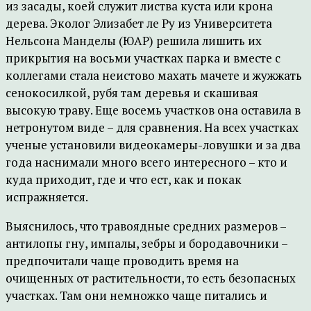
из засады, коей служит листва куста или крона
дерева. Эколог Элизабет ле Ру из Университета
Нельсона Манделы (ЮАР) решила лишить их
прикрытия на восьми участках парка и вместе с
коллегами стала неистово махать мачете и жужжать
сенокосилкой, рубя там деревья и скашивая
высокую траву. Еще восемь участков она оставила в
нетронутом виде – для сравнения. На всех участках
ученые установили видеокамеры-ловушки и за два
года наснимали много всего интересного – кто и
куда приходит, где и что ест, как и покак
испражняется.
Выяснилось, что травоядные средних размеров –
антилопы гну, импалы, зебры и бородавочники –
предпочитали чаще проводить время на
очищенных от растительности, то есть безопасных
участках. Там они немножко чаще питались и