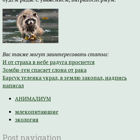
Вас также могут заинтересовать статьи:
И от страха в небе радуга проснется
Зомби-ген спасает слона от рака
Барсук теленка украл, в землю закопал, надпись
написал
АНИМАЛИУМ
млекопитающие
экология
Post navigation