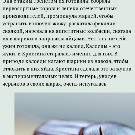
Она с таким трепетом их готовила: собрала
первосортные коровьи лепехи отечественных
производителей, промокнула марлей, чтобы
устранить вонючую жижу, раскатала фекалии
скалкой, нарезала на аппетитные колбаски, скатала
их в шарики и заправила яйцами. Нет, она не себе
ужин готовила, она же не калоед. Калоеды – это
жуки, и Кристина старалась именно для них. В
природе калоеды катают шарики из навоза, чтобы
отложить в них яйца. Кристина сделала это за жуков
в экспериментальных целях. И теперь, увидев
червяков в своих шарах, очень испугалась.