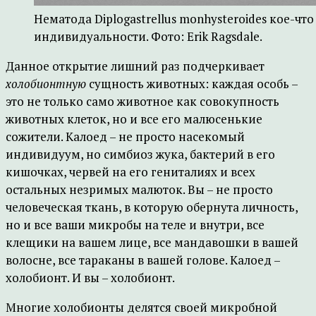
Нематода Diplogastrellus monhysteroides кое-чт
индивидуальности. Фото: Erik Ragsdale.
Данное открытие лишний раз подчеркивает
холобионтную
сущность животных: каждая особь –
это не только само животное как совокупность
животных клеток, но и все его малюсенькие
сожители. Калоед – не просто насекомый
индивидуум, но симбиоз жука, бактерий в его
кишочках, червей на его гениталиях и всех
остальных незримых малюток. Вы – не просто
человеческая ткань, в которую обернута личность,
но и все ваши микробы на теле и внутри, все
клещики на вашем лице, все мандавошки в вашей
волосне, все тараканы в вашей голове. Калоед –
холобионт. И вы – холобионт.
Многие холобионты делятся своей микробной