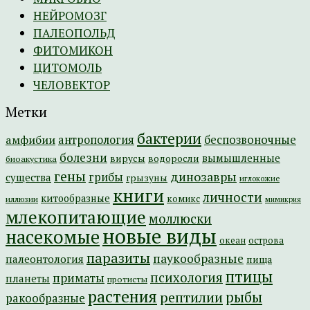
НЕЙРОМОЗГ
ПАЛЕОПОЛЬД
ФИТОМИКОН
ЦИТОМОЛЬ
ЧЕЛОВЕКТОР
Метки
бактерии
амфибии
антропология
беспозвоночные
болезни
вымышленные
вирусы
водоросли
биоакустика
гены
динозавры
грибы
существа
грызуны
иглокожие
книги
личности
китообразные
комикс
иллюзии
мимикрия
млекопитающие
моллюски
новые виды
насекомые
острова
океан
паразиты
паукообразные
палеонтология
пища
птицы
психология
приматы
планеты
протисты
растения
рептилии
рыбы
ракообразные