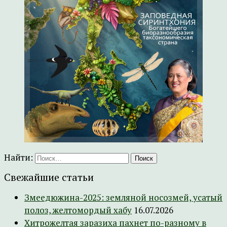
Найти:
Свежайшие статьи
Змеедюжина-2025: земляной носозмей, усатый
полоз, желтомордый хабу
16.07.2026
Хитрожелтая заразиха пахнет по-разному в