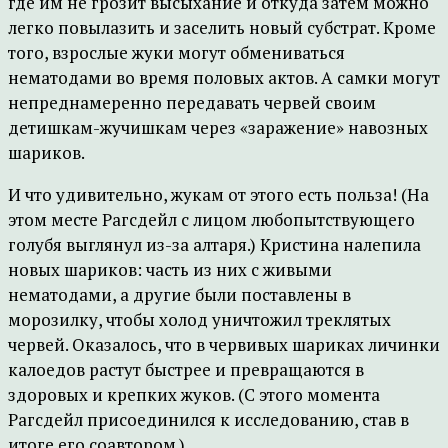
где им не грозит высыхание и откуда затем можно
легко повылазить и заселить новый субстрат. Кроме
того, взрослые жуки могут обмениваться
нематодами во время половых актов. А самки могут
непреднамеренно передавать червей своим
детишкам-жучишкам через «заражение» навозных
шариков.
И что удивительно, жукам от этого есть польза! (На
этом месте Рагсдейл с лицом любопытствующего
голубя выглянул из-за алтаря.) Кристина налепила
новых шариков: часть из них с живыми
нематодами, а другие были поставлены в
морозилку, чтобы холод уничтожил треклятых
червей. Оказалось, что в червивых шариках личинки
калоедов растут быстрее и превращаются в
здоровых и крепких жуков. (С этого момента
Рагсдейл присоединился к исследованию, став в
итоге его соавтором.)