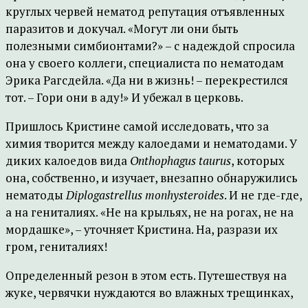
круглых червей нематод репутация отъявленных
паразитов и докучал. «Могут ли они быть
полезными симбионтами?» – с надеждой спросила
она у своего коллеги, специалиста по нематодам
Эрика Рагсдейла. «Да ни в жизнь! – перекрестился
тот. – Гори они в аду!» И убежал в церковь.
Пришлось Кристине самой исследовать, что за
химия творится между калоедами и нематодами. У
диких калоедов вида
Onthophagus taurus
, которых
она, собственно, и изучает, внезапно обнаружились
нематоды
Diplogastrellus monhysteroides
. И не где-где,
а на гениталиях. «Не на крыльях, не на рогах, не на
мордашке», – уточняет Кристина. На, разрази их
гром, гениталиях!
Определенный резон в этом есть. Путешествуя на
жуке, червячки нуждаются во влажных трещинках,