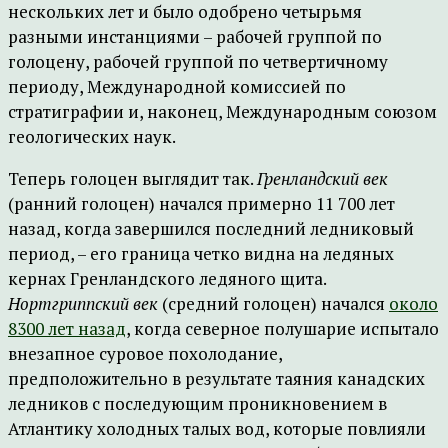
нескольких лет и было одобрено четырьмя
разными инстанциями – рабочей группой по
голоцену, рабочей группой по четвертичному
периоду, Международной комиссией по
стратиграфии и, наконец, Международным союзом
геологических наук.
Теперь голоцен выглядит так.
Гренландский век
(ранний голоцен) начался примерно 11 700 лет
назад, когда завершился последний ледниковый
период, – его граница четко видна на ледяных
кернах Гренландского ледяного щита.
Нортгриппский век
(средний голоцен) начался
около
8300 лет назад
, когда северное полушарие испытало
внезапное суровое похолодание,
предположительно в результате таяния канадских
ледников с последующим проникновением в
Атлантику холодных талых вод, которые повлияли