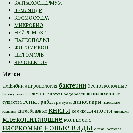
БАТРАХОСПЕРМУМ
ЗЕМЛЯНДР
КОСМОСФЕРА
МИКРОБИО
НЕЙРОМОЗГ
ПАЛЕОПОЛЬД
ФИТОМИКОН
ЦИТОМОЛЬ
ЧЕЛОВЕКТОР
Метки
бактерии
амфибии
антропология
беспозвоночные
болезни
вымышленные
вирусы
водоросли
биоакустика
гены
динозавры
грибы
существа
грызуны
иглокожие
книги
личности
китообразные
комикс
иллюзии
мимикрия
млекопитающие
моллюски
новые виды
насекомые
острова
океан