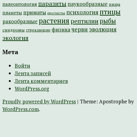
паразиты
паукообразные
палеонтология
пища
птицы
психология
приматы
планеты
протисты
растения
рептилии
рыбы
ракообразные
эволюция
черви
физика
синдромы
стрекающие
экология
Мета
Войти
Лента записей
Лента комментариев
WordPress.org
Proudly powered by WordPress
|
Theme: Apostrophe by
WordPress.com
.