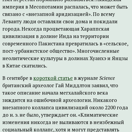
империя в Месопотамии распалась, что может быть
связано с «внезапной аридизацией». По всему
Леванту люди оставляли свои дома и покидали
города. Некогда процветающая Хараппская
цивилизация в долине Инда на территории
современного Пакистана превратилась в «сельское,
пост-урбанистское общество». Многочисленные
неолитические культуры в долинах Хуанхэ и Янцзы
в Китае скатились.
В сентябре в
короткой статье
в журнале
Science
британский археолог Гай Миддлтон заявил, что
такое описание начала мегхалайского века
зиждится на ошибочной археологии. Никакого
внезапного коллапса цивилизаций около 2200 года
до н. э. не было, утверждает он. «Климатические
изменения никогда не выливаются в неизбежный
социальный коллапс, хотя и могут представлять