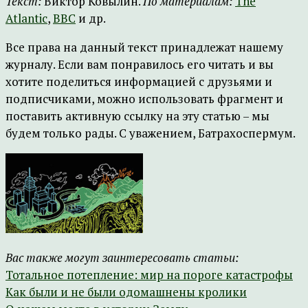
Текст:
Виктор Ковылин.
По материалам:
The
Atlantic
,
BBC
и др.
Все права на данный текст принадлежат нашему
журналу. Если вам понравилось его читать и вы
хотите поделиться информацией с друзьями и
подписчиками, можно использовать фрагмент и
поставить активную ссылку на эту статью – мы
будем только рады. С уважением, Батрахоспермум.
Вас также могут заинтересовать статьи:
Тотальное потепление: мир на пороге катастрофы
Как были и не были одомашнены кролики