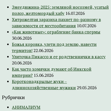
Змеедюжина-2025: земляной носозмей, усатый
полоз, желтомордый хабу
16.07.2026
Хитрожелтая заразиха пахнет по-разному в
зависимости от местообитания
10.07.2026
«Как животные»: ограбление банка спермы
30.06.2026
Божья коровка, улети под землю, навести
термитов!
22.06.2026
Улиточка Пикассо и ее родственнички в кассу
20.06.2026
Как часто хомячки думают об Инкской
империи?
15.06.2026
Коротконадкрылые жуки –
длиннохозяйственные мужики
29.05.2026
Рубрички
АНИМАЛИУМ