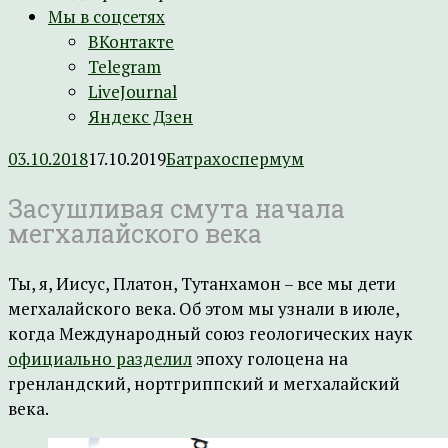
Мы в соцсетях
ВКонтакте
Telegram
LiveJournal
Яндекс Дзен
03.10.2018
17.10.2019
Батрахоспермум
Засушливая смута начала
мегхалайского века
Ты, я, Иисус, Платон, Тутанхамон – все мы дети
мегхалайского века. Об этом мы узнали в июле,
когда Международный союз геологических наук
официально разделил
эпоху голоцена на
гренландский, нортгриппский и мегхалайский
века.