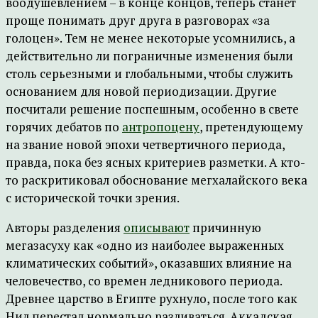
воодушевлением – в конце концов, теперь станет
проще понимать друг друга в разговорах «за
голоцен». Тем не менее некоторые усомнились, а
действительно ли пограничные изменения были
столь серьезными и глобальными, чтобы служить
основанием для новой периодизации. Другие
посчитали решение поспешным, особенно в свете
горячих дебатов по
антропоцену
, претендующему
на звание новой эпохи четвертичного периода,
правда, пока без ясных критериев разметки. А кто-
то раскритиковал обоснование мегхалайского века
с исторической точки зрения.
Авторы разделения
описывают
причинную
мегазасуху как «одно из наиболее выраженных
климатических событий», оказавших влияние на
человечество, со времен ледникового периода.
Древнее царство в Египте рухнуло, после того как
Нил перестал нормально разливаться. Аккадская