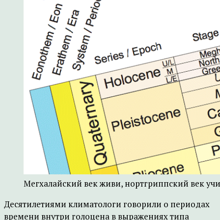
Мегхалайский век живи, нортгриппский век учи
Десятилетиями климатологи говорили о периодах
времени внутри голоцена в выражениях типа