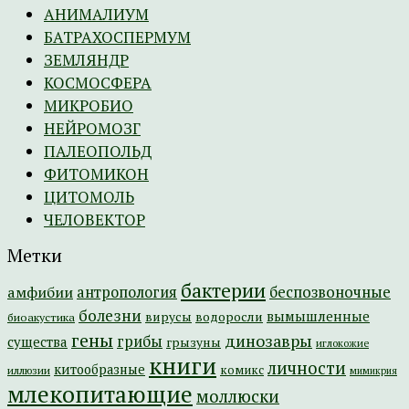
АНИМАЛИУМ
БАТРАХОСПЕРМУМ
ЗЕМЛЯНДР
КОСМОСФЕРА
МИКРОБИО
НЕЙРОМОЗГ
ПАЛЕОПОЛЬД
ФИТОМИКОН
ЦИТОМОЛЬ
ЧЕЛОВЕКТОР
Метки
бактерии
амфибии
антропология
беспозвоночные
болезни
вымышленные
вирусы
водоросли
биоакустика
гены
динозавры
грибы
существа
грызуны
иглокожие
книги
личности
китообразные
комикс
иллюзии
мимикрия
млекопитающие
моллюски