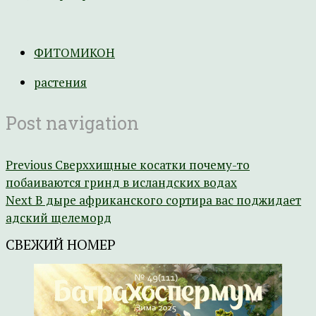
ФИТОМИКОН
растения
Post navigation
Previous
Сверххищные косатки почему-то
побаиваются гринд в исландских водах
Next
В дыре африканского сортира вас поджидает
адский щелеморд
СВЕЖИЙ НОМЕР