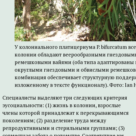
У колониального платицериума P. bifurcatum вс
колонии обладают веерообразными гнездовым
ремешковыми вайями (оба типа адаптированы к 
округлыми гнездовыми и обвислыми ремешков
комбинация обеспечивает структурную поддерж
изложенному в тексте функционалу). Фото: Ian 
Специалисты выделяют три следующих критерия
эусоциальности: (1) жизнь в колонии, взрослые
члены которой принадлежат к перекрывающимся
поколениям; (2) разделение труда между
репродуктивными и стерильными группами; (3)
совместная забота о потомстве. Соответствие им