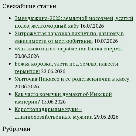
Свежайшие статьи
Змеедюжина-2025: земляной носозмей, усатый
полоз, желтомордый хабу
16.07.2026
Хитрожелтая заразиха пахнет по-разному в
зависимости от местообитания
10.07.2026
«Как животные»: ограбление банка спермы
30.06.2026
Божья коровка, улети под землю, навести
термитов!
22.06.2026
Улиточка Пикассо и ее родственнички в кассу
20.06.2026
Как часто хомячки думают об Инкской
империи?
15.06.2026
Коротконадкрылые жуки –
длиннохозяйственные мужики
29.05.2026
Рубрички