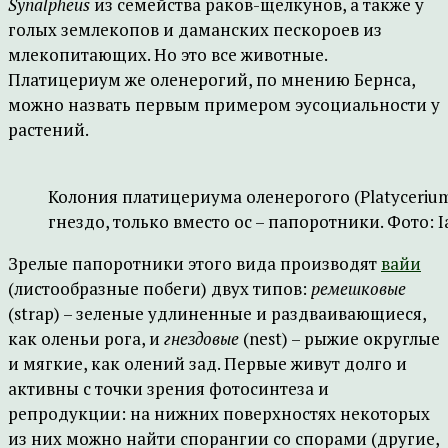
Synalpheus
из семейства раков-щелкунов, а также у
голых землекопов и даманских пескороев из
млекопитающих. Но это все животные.
Платицериум же оленерогий, по мнению Бернса,
можно назвать первым примером эусоциальности у
растений.
Колония платицериума оленерогого (Platycerium
гнездо, только вместо ос – папоротники. Фото: I
Зрелые папоротники этого вида производят
вайи
(листообразные побеги) двух типов:
ремешковые
(strap) – зеленые удлиненные и раздваивающиеся,
как оленьи рога, и
гнездовые
(nest) – рыжие округлые
и мягкие, как олений зад. Первые живут долго и
активны с точки зрения фотосинтеза и
репродукции: на нижних поверхностях некоторых
из них можно найти спорангии со спорами (другие,