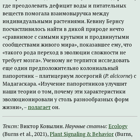
где преодолевать дефицит воды и питательных
веществ помогала взаимовыручка между
индивидуальными растениями. Кевину Бернсу
посчастливилось найти в дикой природе нечто
«сравнимое с самыми крутыми и продвинутыми
сообществами живого мира», показавшее ему, что
«такого рода переход в эволюции сложности не
требует мозга». Ученому не терпится исследовать
еще один предположительно колониальный
папоротник – платицериум лосерогий (
P. alcicorne
) с
Мадагаскара. «Изучение папоротников улучшит
наши теории о том, почему эти характеристики
эволюционировали у столь разнообразных форм
жизни», –
полагает
он.
Текст:
Виктор Ковылин.
Научные статьи:
Ecology
(Burns et al., 2021),
Plant Signaling & Behavior
(Burns,