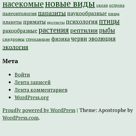
новые виды
насекомые
острова
океан
паразиты
паукообразные
палеонтология
пища
птицы
психология
приматы
планеты
протисты
растения
рептилии
рыбы
ракообразные
эволюция
черви
физика
синдромы
стрекающие
экология
Мета
Войти
Лента записей
Лента комментариев
WordPress.org
Proudly powered by WordPress
|
Theme: Apostrophe by
WordPress.com
.