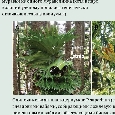
муравьи из одного муравейника (хотя в паре
колоний ученому попались генетически
отличающиеся индивидуумы).
Одиночные виды платицериумов: P. superbum (с
гнездовыми вайями, собирающими дождевую в
ремешковыми вайями, облегчающими биомехан