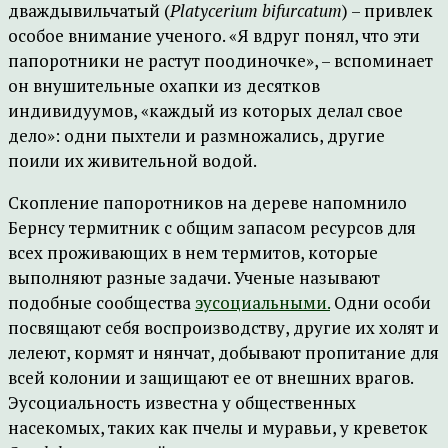
дваждывильчатый (
Platycerium bifurcatum
) – привлек
особое внимание ученого. «Я вдруг понял, что эти
папоротники не растут поодиночке», – вспоминает
он внушительные охапки из десятков
индивидуумов, «каждый из которых делал свое
дело»: одни пыхтели и размножались, другие
поили их живительной водой.
Скопление папоротников на дереве напомнило
Бернсу термитник с общим запасом ресурсов для
всех проживающих в нем термитов, которые
выполняют разные задачи. Ученые называют
подобные сообщества
эусоциальными.
Одни особи
посвящают себя воспроизводству, другие их холят и
лелеют, кормят и нянчат, добывают пропитание для
всей колонии и защищают ее от внешних врагов.
Эусоциальность известна у общественных
насекомых, таких как пчелы и муравьи, у креветок