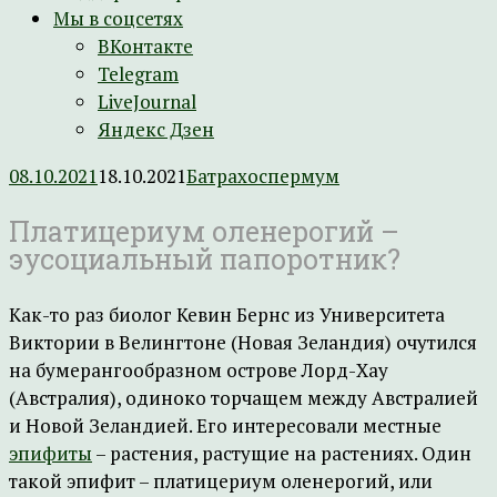
Мы в соцсетях
ВКонтакте
Telegram
LiveJournal
Яндекс Дзен
08.10.2021
18.10.2021
Батрахоспермум
Платицериум оленерогий –
эусоциальный папоротник?
Как-то раз биолог Кевин Бернс из Университета
Виктории в Велингтоне (Новая Зеландия) очутился
на бумерангообразном острове Лорд-Хау
(Австралия), одиноко торчащем между Австралией
и Новой Зеландией. Его интересовали местные
эпифиты
– растения, растущие на растениях. Один
такой эпифит – платицериум оленерогий, или