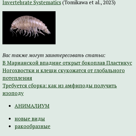
Invertebrate Systematics
(Tomikawa et al., 2023)
Вас также могут заинтересовать статьи:
В Марианской впадине открыт бокоплав Пластикус
Ногохвостки и клещи скукожатся от глобального
потепления
Требуется сборка: как из амфиподы получить
изоподу
АНИМАЛИУМ
новые виды
ракообразные