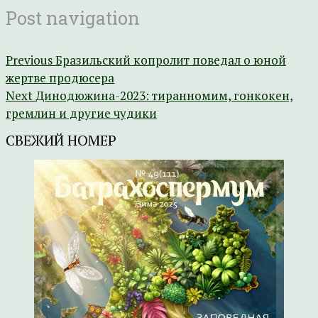
Post navigation
Previous
Бразильский копролит поведал о юной
жертве продюсера
Next
Динодюжина-2023: тиранномим, гонкокен,
гремлин и другие чудики
СВЕЖИЙ НОМЕР