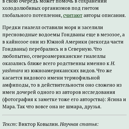
в свою очередь может помочь в сохранении
холодолюбивых организмов под гнетом
глобального потепления,
считают
авторы описания.
Предки гиалелл оставили моря и заселили
пресноводные водоемы Гондваны еще в мезозое, а
в кайнозое они из Южной Америки (некогда части
Гондваны) перебрались и в Северную. Что
любопытно, североамериканские гиалеллы
оказались ближе всего родственны именно к
H.
yashmara
из южноамериканских видов. Что же
касается видового имени термофильной
амфиподы, то в действительности оно сложено из
имен дочерей одного из авторов исследования
(фотография к заметке тоже его авторства): Ясина и
Мара. Так что вовсе она не шмара, друзья.
Текст:
Виктор Ковылин.
Научная статья: