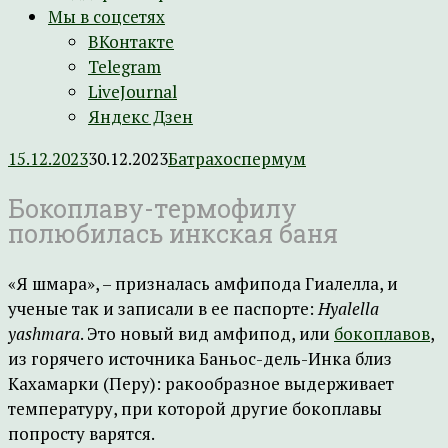
Мы в соцсетях
ВКонтакте
Telegram
LiveJournal
Яндекс Дзен
15.12.2023
30.12.2023
Батрахоспермум
Бокоплаву-термофилу
полюбилась инкская баня
«Я шмара», – призналась амфипода Гиалелла, и
ученые так и записали в ее паспорте:
Hyalella
yashmara
. Это новый вид амфипод, или
бокоплавов
,
из горячего источника Баньос-дель-Инка близ
Кахамарки (Перу): ракообразное выдерживает
температуру, при которой другие бокоплавы
попросту варятся.