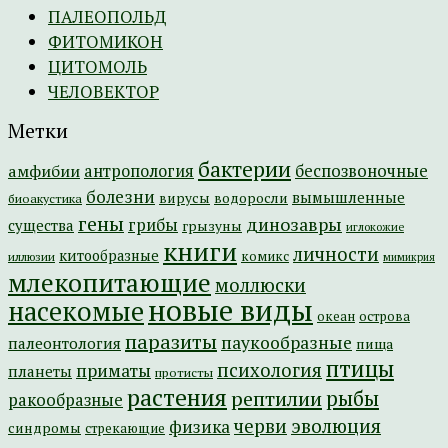
ПАЛЕОПОЛЬД
ФИТОМИКОН
ЦИТОМОЛЬ
ЧЕЛОВЕКТОР
Метки
бактерии
амфибии
антропология
беспозвоночные
болезни
вымышленные
вирусы
водоросли
биоакустика
гены
динозавры
грибы
существа
грызуны
иглокожие
книги
личности
китообразные
комикс
иллюзии
мимикрия
млекопитающие
моллюски
новые виды
насекомые
острова
океан
паразиты
паукообразные
палеонтология
пища
птицы
психология
приматы
планеты
протисты
растения
рептилии
рыбы
ракообразные
эволюция
черви
физика
синдромы
стрекающие