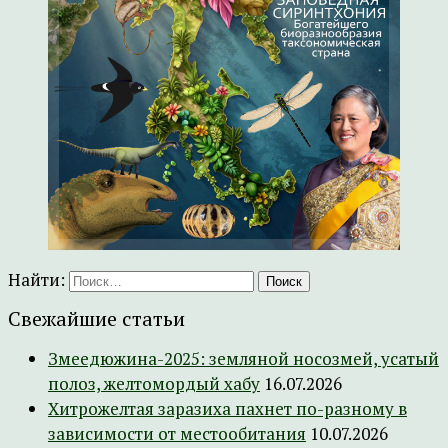
Найти:
Свежайшие статьи
Змеедюжина-2025: земляной носозмей, усатый
полоз, желтомордый хабу
16.07.2026
Хитрожелтая заразиха пахнет по-разному в
зависимости от местообитания
10.07.2026