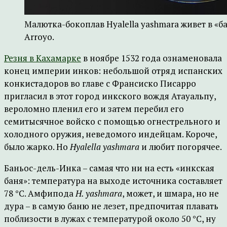
Малютка-бокоплав Hyalella yashmara живет в «ба
Arroyo.
Резня в Кахамарке
в ноябре 1532 года ознаменовала
конец империи инков: небольшой отряд испанских
конкистадоров во главе с Франсиско Писарро
пригласил в этот город инкского вождя Атауальпу,
вероломно пленил его и затем перебил его
семитысячное войско с помощью огнестрельного и
холодного оружия, неведомого индейцам. Короче,
было жарко. Но
Hyalella yashmara
и любит погорячее.
Баньос-дель-Инка – самая что ни на есть «инкская
баня»: температура на выходе источника составляет
78 °C. Амфипода
H. yashmara
, может, и шмара, но не
дура – в самую баню не лезет, предпочитая плавать
поблизости в лужах с температурой около 50 °C, ну