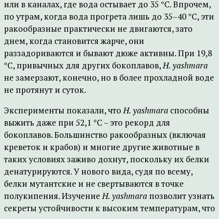
или в каналах, где вода остывает до 35 °C. Впрочем,
по утрам, когда вода прогрета лишь до 35–40 °C, эти
ракообразные практически не двигаются, зато
днем, когда становится жарче, они
раззадориваются и бывают дюже активны. При 19,8
°C, привычных для других бокоплавов,
H. yashmara
не замерзают, конечно, но в более прохладной воде
не протянут и суток.
Эксперименты показали, что
H. yashmara
способны
выжить даже при 52,1 °C – это рекорд для
бокоплавов. Большинство ракообразных (включая
креветок и крабов) и многие другие животные в
таких условиях заживо дохнут, поскольку их белки
денатурируются. У нового вида, судя по всему,
белки мутантские и не свертываются в точке
полукипения. Изучение
H. yashmara
позволит узнать
секреты устойчивости к высоким температурам, что