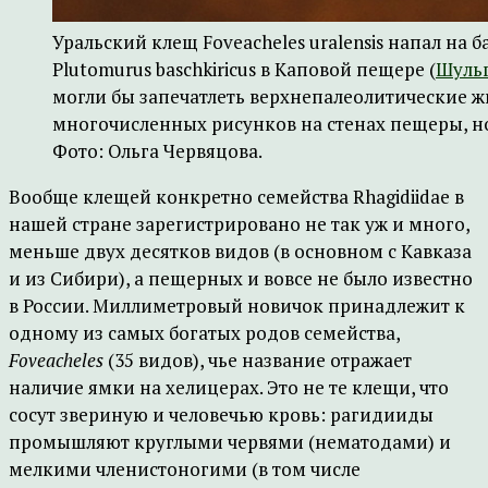
Уральский клещ Foveacheles uralensis напал на
Plutomurus baschkiricus в Каповой пещере (
Шуль
могли бы запечатлеть верхнепалеолитические 
многочисленных рисунков на стенах пещеры, н
Фото: Ольга Червяцова.
Вообще клещей конкретно семейства Rhagidiidae в
нашей стране зарегистрировано не так уж и много,
меньше двух десятков видов (в основном с Кавказа
и из Сибири), а пещерных и вовсе не было известно
в России. Миллиметровый новичок принадлежит к
одному из самых богатых родов семейства,
Foveacheles
(35 видов), чье название отражает
наличие ямки на хелицерах. Это не те клещи, что
сосут звериную и человечью кровь: рагидииды
промышляют круглыми червями (нематодами) и
мелкими членистоногими (в том числе