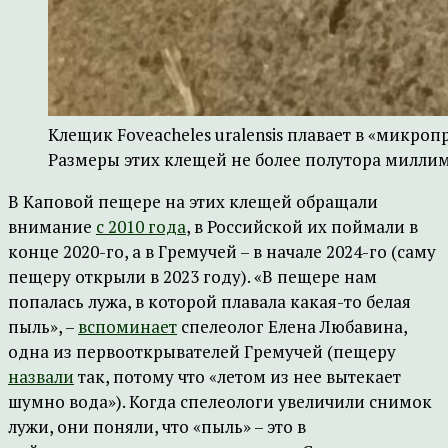
Клещик Foveacheles uralensis плавает в «микро
Размеры этих клещей не более полутора миллим
В Каповой пещере на этих клещей обращали
внимание
с 2010 года
, в Российской их поймали в
конце 2020-го, а в Гремучей – в начале 2024-го (саму
пещеру открыли в 2023 году). «В пещере нам
попалась лужа, в которой плавала какая-то белая
пыль», –
вспоминает
спелеолог Елена Любавина,
одна из первооткрывателей Гремучей (пещеру
назвали
так, потому что «летом из нее вытекает
шумно вода»). Когда спелеологи увеличили снимок
лужи, они поняли, что «пыль» – это в