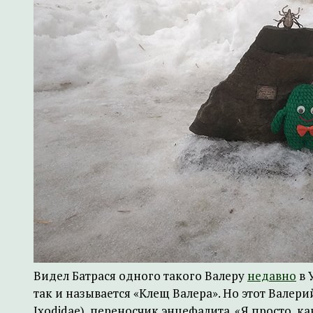
Видел Батрася одного такого Валеру
недавно
в 
так и называется «Клещ Валера». Но этот Валери
Ixodidae), переносчик энцефалита. «Я просто, как