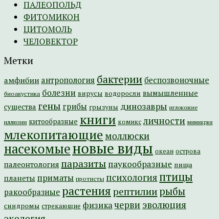
ПАЛЕОПОЛЬД
ФИТОМИКОН
ЦИТОМОЛЬ
ЧЕЛОВЕКТОР
Метки
бактерии
амфибии
антропология
беспозвоночные
болезни
вымышленные
вирусы
водоросли
биоакустика
гены
динозавры
грибы
существа
грызуны
иглокожие
книги
личности
китообразные
комикс
иллюзии
мимикрия
млекопитающие
моллюски
новые виды
насекомые
острова
океан
паразиты
паукообразные
палеонтология
пища
птицы
психология
приматы
планеты
протисты
растения
рептилии
рыбы
ракообразные
эволюция
черви
физика
синдромы
стрекающие
экология