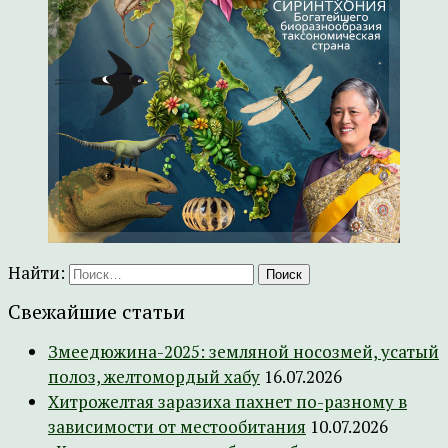
Найти:
Свежайшие статьи
Змеедюжина-2025: земляной носозмей, усатый
полоз, желтомордый хабу
16.07.2026
Хитрожелтая заразиха пахнет по-разному в
зависимости от местообитания
10.07.2026