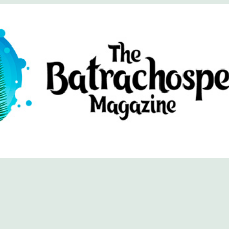
хоспермум (официальный сайт)