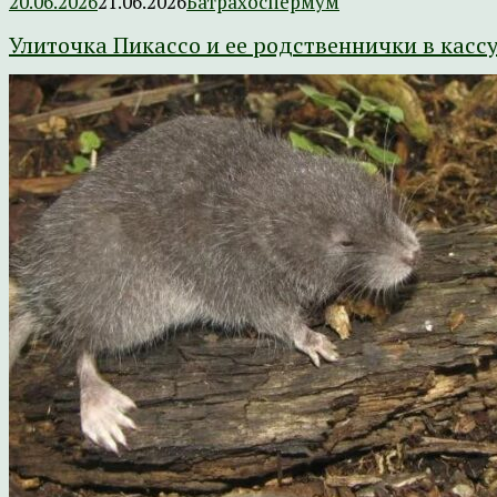
20.06.2026
21.06.2026
Батрахоспермум
Улиточка Пикассо и ее родственнички в касс