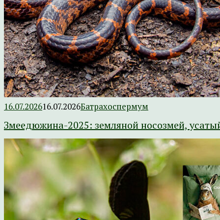
16.07.2026
16.07.2026
Батрахоспермум
Змеедюжина-2025: земляной носозмей, усаты