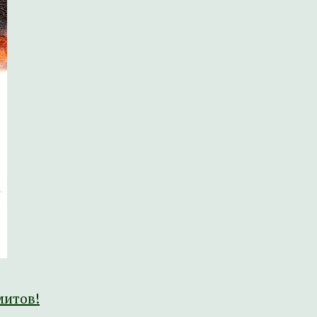
митов!