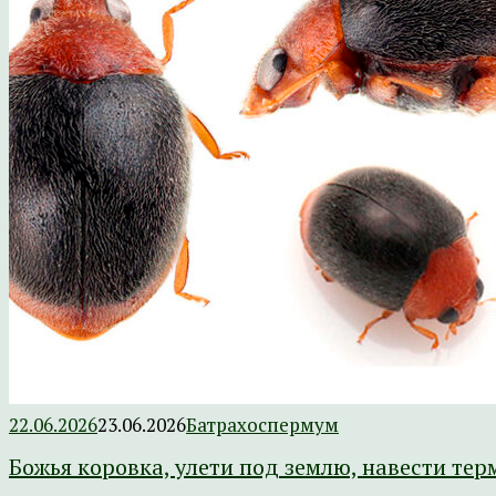
22.06.2026
23.06.2026
Батрахоспермум
Божья коровка, улети под землю, навести тер