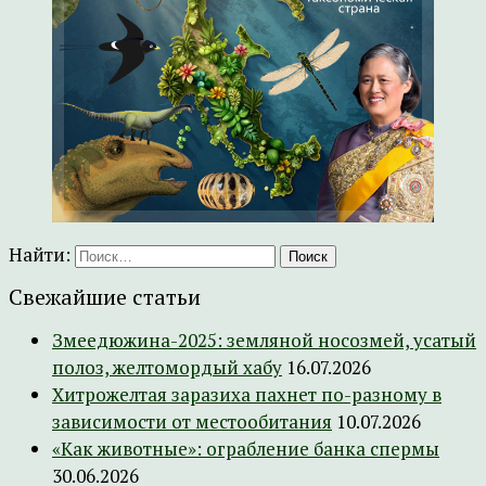
Найти:
Свежайшие статьи
Змеедюжина-2025: земляной носозмей, усатый
полоз, желтомордый хабу
16.07.2026
Хитрожелтая заразиха пахнет по-разному в
зависимости от местообитания
10.07.2026
«Как животные»: ограбление банка спермы
30.06.2026