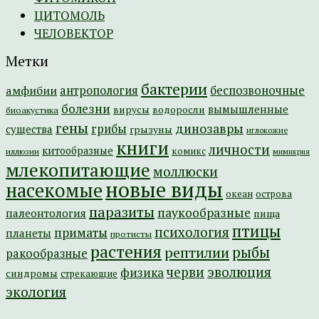
ЦИТОМОЛЬ
ЧЕЛОВЕКТОР
Метки
бактерии
амфибии
антропология
беспозвоночные
болезни
вымышленные
вирусы
водоросли
биоакустика
гены
динозавры
грибы
существа
грызуны
иглокожие
книги
личности
китообразные
комикс
иллюзии
мимикрия
млекопитающие
моллюски
новые виды
насекомые
острова
океан
паразиты
паукообразные
палеонтология
пища
птицы
психология
приматы
планеты
протисты
растения
рептилии
рыбы
ракообразные
эволюция
черви
физика
синдромы
стрекающие
экология