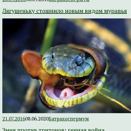
Лягушеньку стошнило новым видом муравья
21.07.2016
08.06.2020
Батрахоспермум
Змеи против тритонов: генная война,